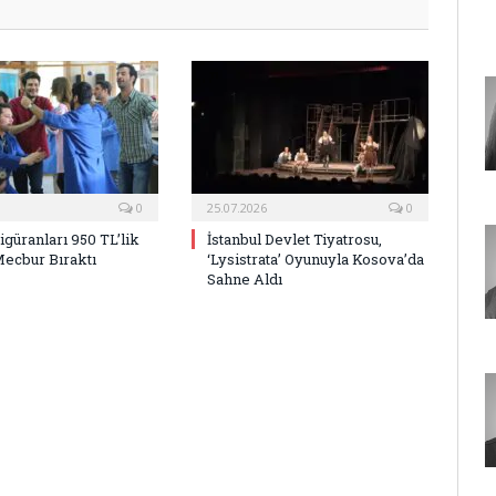
0
25.07.2026
0
Figüranları 950 TL’lik
İstanbul Devlet Tiyatrosu,
Mecbur Bıraktı
‘Lysistrata’ Oyunuyla Kosova’da
Sahne Aldı