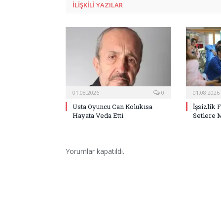
ILIŞKILI
YAZILAR
01.08.2026
0
01.08.2026
Usta Oyuncu Can Kolukısa
İşsizlik 
Hayata Veda Etti
Setlere 
Yorumlar kapatıldı.