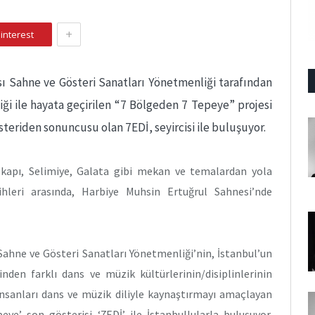
+
interest
ı Sahne ve Gösteri Sanatları Yönetmenliği tarafından
liği ile hayata geçirilen “7 Bölgeden 7 Tepeye” projesi
teriden sonuncusu olan 7EDİ, seyircisi ile buluşuyor.
opkapı, Selimiye, Galata gibi mekan ve temalardan yola
ihleri arasında, Harbiye Muhsin Ertuğrul Sahnesi’nde
Sahne ve Gösteri Sanatları Yönetmenliği’nin, İstanbul’un
inden farklı dans ve müzik kültürlerinin/disiplinlerinin
 insanları dans ve müzik diliyle kaynaştırmayı amaçlayan
ye’ son gösterisi ‘7EDİ’ ile İstanbullularla buluşuyor.