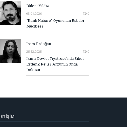
Bülent Yıldız
03.01.2026
0
“Kanlı Kabare” Oyununun Esbabı
Mucibesi
İrem Erdoğan
25.12.2025
0
İzmir Devlet Tiyatrosu’nda Sibel
Erdenk Rejisi: Arzunun Onda
Dokuzu
LETİŞİM