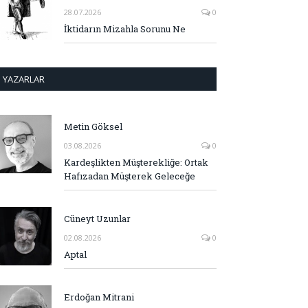
28.07.2026
0
İktidarın Mizahla Sorunu Ne
YAZARLAR
Metin Göksel
03.08.2026
0
Kardeşlikten Müşterekliğe: Ortak
Hafızadan Müşterek Geleceğe
Cüneyt Uzunlar
02.08.2026
0
Aptal
Erdoğan Mitrani