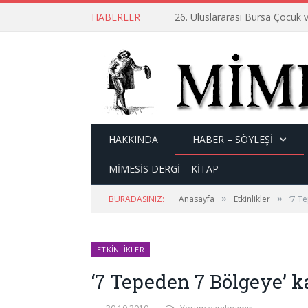
HABERLER
26. Uluslararası Bursa Çocuk v
HAKKINDA
HABER – SÖYLEŞI
MİMESİS DERGİ – KİTAP
»
»
BURADASINIZ:
Anasayfa
Etkinlikler
‘7 T
ETKINLIKLER
‘7 Tepeden 7 Bölgeye’ 