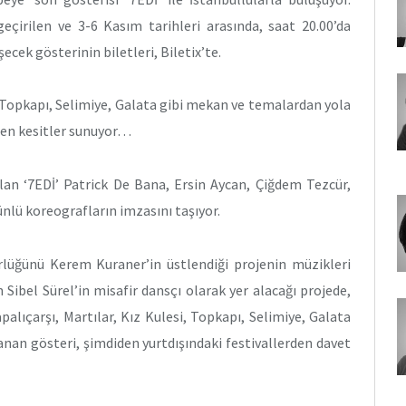
eçirilen ve 3-6 Kasım tarihleri arasında, saat 20.00’da
cek gösterinin biletleri, Biletix’te.
, Topkapı, Selimiye, Galata gibi mekan ve temalardan yola
den kesitler sunuyor…
lan ‘7EDİ’ Patrick De Bana, Ersin Aycan, Çiğdem Tezcür,
ünlü koreografların imzasını taşıyor.
lüğünü Kerem Kuraner’in üstlendiği projenin müzikleri
 Sibel Sürel’in misafir dansçı olarak yer alacağı projede,
alıçarşı, Martılar, Kız Kulesi, Topkapı, Selimiye, Galata
nan gösteri, şimdiden yurtdışındaki festivallerden davet