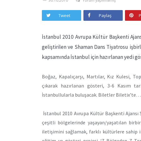
30.10.2010
Yorum yapılmamış
Tweet
Paylaş
P
İstanbul 2010 Avrupa Kültür Başkenti Ajans
geliştirilen ve Shaman Dans Tiyatrosu işbir
kapsamında İstanbul için hazırlanan yedi gös
Boğaz, Kapalıçarşı, Martılar, Kız Kulesi, T
çıkarak hazırlanan gösteri, 3-6 Kasım tar
İstanbullularla buluşacak. Biletler Biletix’te…
İstanbul 2010 Avrupa Kültür Başkenti Ajansı 
çeşitli bölgelerinde yaşayan/yaşatılan birbir
iletişimini sağlamak, farklı kültürlere sahip
eğitim ve gösteri projesi ‘7 Bölgeden 7 Tepe