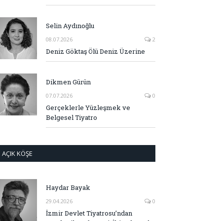
Selin Aydınoğlu
08.07.2026
2
Deniz Göktaş Ölü Deniz Üzerine
Dikmen Gürün
07.07.2026
0
Gerçeklerle Yüzleşmek ve
Belgesel Tiyatro
AÇIK KÖŞE
Haydar Bayak
29.04.2026
0
İzmir Devlet Tiyatrosu’ndan