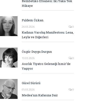
Rembetiko Efsanesi: İki Yaka Tek
Hikaye
Fuldem Özkan
26.03.2026
0
Kadının Varoluş Manifestosu: Lena,
Leyla ve Diğerleri
Özgür Duygu Durgun
13.03.2026
0
Asırlık Tiyatro Geleneği İzmir’de
Yaşıyor
Gürel Sürücü
05.03.2026
0
Medea’nın Kafasına Dair