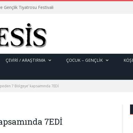
e Gençlik Tiyatrosu Festivali
ÇEVİRİ / ARAŞTIRMA
ÇOCUK – GENÇLIK
KÖŞE
epeden 7 Bölgeye’ kapsamında 7EDİ
kapsamında 7EDİ