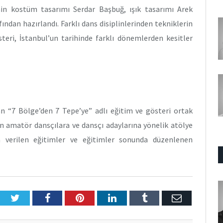
in kostüm tasarımı Serdar Başbuğ, ışık tasarımı Arek
ından hazırlandı. Farklı dans disiplinlerinden tekniklerin
steri, İstanbul’un tarihinde farklı dönemlerden kesitler
an “7 Bölge’den 7 Tepe’ye” adlı eğitim ve gösteri ortak
dan amatör dansçılara ve dansçı adaylarına yönelik atölye
a verilen eğitimler ve eğitimler sonunda düzenlenen
Twitter
Facebook
Pinterest
LinkedIn
Tumblr
E-
Posta