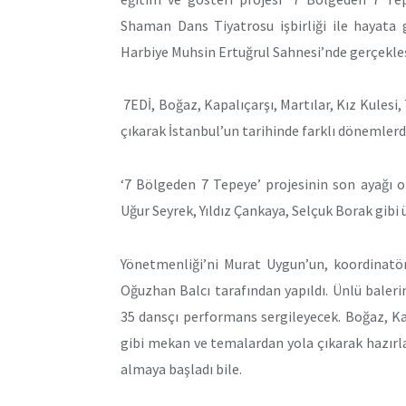
Shaman Dans Tiyatrosu işbirliği ile hayata g
Harbiye Muhsin Ertuğrul Sahnesi’nde gerçekleşe
7EDİ, Boğaz, Kapalıçarşı, Martılar, Kız Kulesi
çıkarak İstanbul’un tarihinde farklı dönemler
‘7 Bölgeden 7 Tepeye’ projesinin son ayağı o
Uğur Seyrek, Yıldız Çankaya, Selçuk Borak gibi 
Yönetmenliği’ni Murat Uygun’un, koordinatör
Oğuzhan Balcı tarafından yapıldı. Ünlü balerin
35 dansçı performans sergileyecek. Boğaz, Kap
gibi mekan ve temalardan yola çıkarak hazırla
almaya başladı bile.