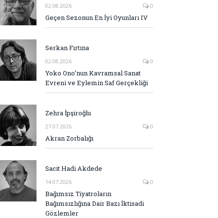
02.08.2026
0
Geçen Sezonun En İyi Oyunları IV
Serkan Fırtına
02.08.2026
0
Yoko Ono’nun Kavramsal Sanat
Evreni ve Eylemin Saf Gerçekliği
Zehra İpşiroğlu
27.07.2026
0
Akran Zorbalığı
Sacit Hadi Akdede
14.07.2026
0
Bağımsız Tiyatroların
Bağımsızlığına Dair Bazı İktisadi
Gözlemler