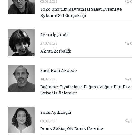
02.08.2026
0
Yoko Ono’nun Kavramsal Sanat Evreni ve
Eylemin Saf Gerçekliği
Zehra İpşiroğlu
27.07.2026
0
Akran Zorbalığı
Sacit Hadi Akdede
14.07.2026
0
Bağımsız Tiyatroların Bağımsızlığına Dair Bazı
İktisadi Gözlemler
Selin Aydınoğlu
08.07.2026
2
Deniz Göktaş Ölü Deniz Üzerine