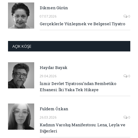
Dikmen Gürün
07.07.2026
0
Gerçeklerle Yüzleşmek ve Belgesel Tiyatro
AÇIK KÖŞE
Haydar Bayak
29.04.2026
0
İzmir Devlet Tiyatrosu’ndan Rembetiko
Efsanesi: İki Yaka Tek Hikaye
Fuldem Özkan
26.03.2026
0
Kadının Varoluş Manifestosu: Lena, Leyla ve
Diğerleri