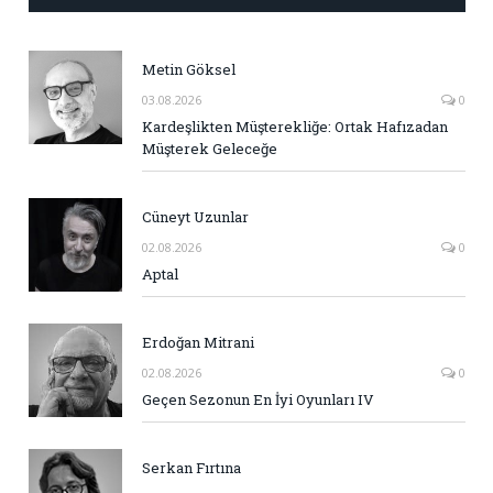
Metin Göksel
03.08.2026
0
Kardeşlikten Müşterekliğe: Ortak Hafızadan
Müşterek Geleceğe
Cüneyt Uzunlar
02.08.2026
0
Aptal
Erdoğan Mitrani
02.08.2026
0
Geçen Sezonun En İyi Oyunları IV
Serkan Fırtına