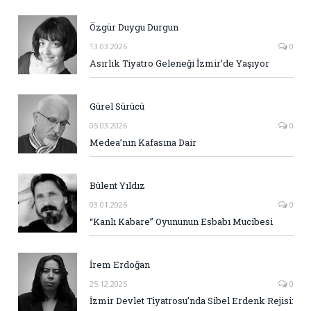
Özgür Duygu Durgun
13.03.2026
0
Asırlık Tiyatro Geleneği İzmir’de Yaşıyor
Gürel Sürücü
05.03.2026
0
Medea’nın Kafasına Dair
Bülent Yıldız
03.01.2026
0
“Kanlı Kabare” Oyununun Esbabı Mucibesi
İrem Erdoğan
25.12.2025
0
İzmir Devlet Tiyatrosu’nda Sibel Erdenk Rejisi: