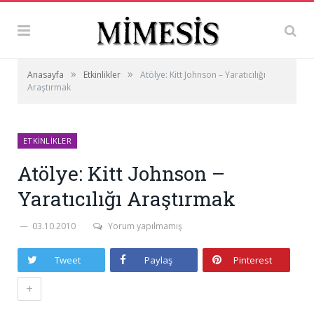
»
»
Anasayfa
Etkinlikler
Atölye: Kitt Johnson – Yaratıcılığı
Araştırmak
ETKINLIKLER
Atölye: Kitt Johnson –
Yaratıcılığı Araştırmak
03.10.2010
Yorum yapılmamış
Tweet
Paylaş
Pinterest
+