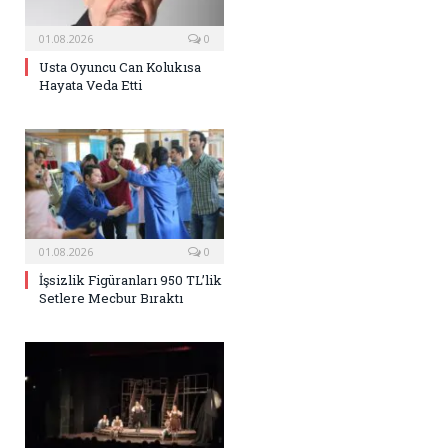
01.08.2026
0
Usta Oyuncu Can Kolukısa
Hayata Veda Etti
01.08.2026
0
İşsizlik Figüranları 950 TL’lik
Setlere Mecbur Bıraktı