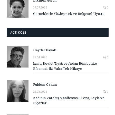
Dikmen Gürün
07.07.2026
0
Gerçeklerle Yüzleşmek ve Belgesel Tiyatro
AÇIK KÖŞE
Haydar Bayak
29.04.2026
0
İzmir Devlet Tiyatrosu’ndan Rembetiko
Efsanesi: İki Yaka Tek Hikaye
Fuldem Özkan
26.03.2026
0
Kadının Varoluş Manifestosu: Lena, Leyla ve
Diğerleri