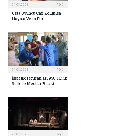
01.08.2026
0
Usta Oyuncu Can Kolukısa
Hayata Veda Etti
01.08.2026
0
İşsizlik Figüranları 950 TL’lik
Setlere Mecbur Bıraktı
25.07.2026
0