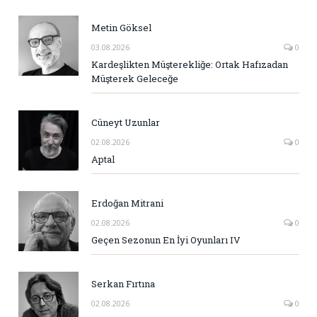
Metin Göksel
03.08.2026
0
Kardeşlikten Müşterekliğe: Ortak Hafızadan
Müşterek Geleceğe
Cüneyt Uzunlar
02.08.2026
0
Aptal
Erdoğan Mitrani
02.08.2026
0
Geçen Sezonun En İyi Oyunları IV
Serkan Fırtına
02.08.2026
0