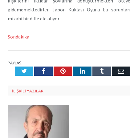
ilişkilerini iktidar şovlarına dönüştürmekten öteye
gidememektedirler. Japon Kuklası Oyunu bu sorunları
mizahi bir dille ele alıyor.
Sondakika
PAYLAŞ.
Twitter
Facebook
Pinterest
LinkedIn
Tumblr
E-
Posta
ILIŞKILI
YAZILAR