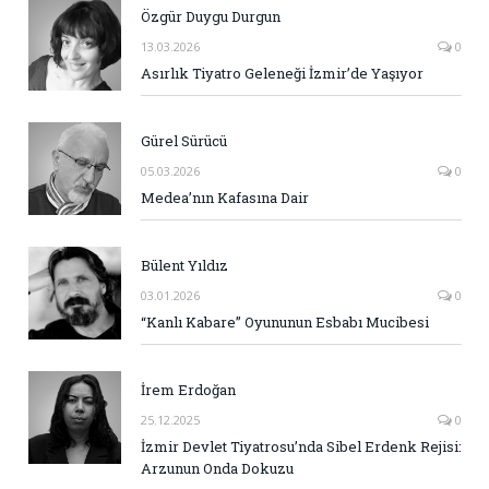
Özgür Duygu Durgun
13.03.2026
0
Asırlık Tiyatro Geleneği İzmir’de Yaşıyor
Gürel Sürücü
05.03.2026
0
Medea’nın Kafasına Dair
Bülent Yıldız
03.01.2026
0
“Kanlı Kabare” Oyununun Esbabı Mucibesi
İrem Erdoğan
25.12.2025
0
İzmir Devlet Tiyatrosu’nda Sibel Erdenk Rejisi:
Arzunun Onda Dokuzu