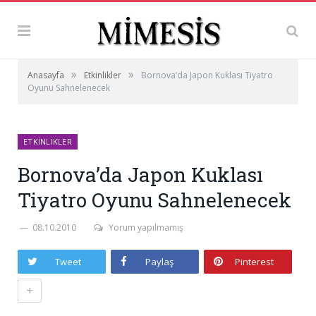
»
»
Anasayfa
Etkinlikler
Bornova’da Japon Kuklası Tiyatro
Oyunu Sahnelenecek
ETKINLIKLER
Bornova’da Japon Kuklası
Tiyatro Oyunu Sahnelenecek
08.10.2010
Yorum yapılmamış
Tweet
Paylaş
Pinterest
+