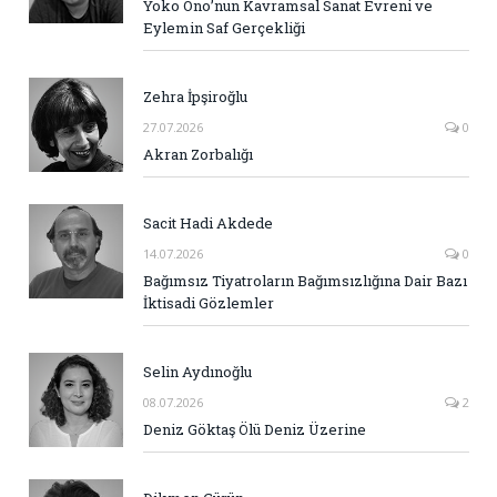
Yoko Ono’nun Kavramsal Sanat Evreni ve
Eylemin Saf Gerçekliği
Zehra İpşiroğlu
27.07.2026
0
Akran Zorbalığı
Sacit Hadi Akdede
14.07.2026
0
Bağımsız Tiyatroların Bağımsızlığına Dair Bazı
İktisadi Gözlemler
Selin Aydınoğlu
08.07.2026
2
Deniz Göktaş Ölü Deniz Üzerine