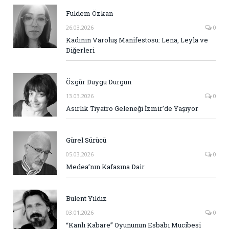
Fuldem Özkan
26.03.2026
0
Kadının Varoluş Manifestosu: Lena, Leyla ve
Diğerleri
Özgür Duygu Durgun
13.03.2026
0
Asırlık Tiyatro Geleneği İzmir’de Yaşıyor
Gürel Sürücü
05.03.2026
0
Medea’nın Kafasına Dair
Bülent Yıldız
03.01.2026
0
“Kanlı Kabare” Oyununun Esbabı Mucibesi