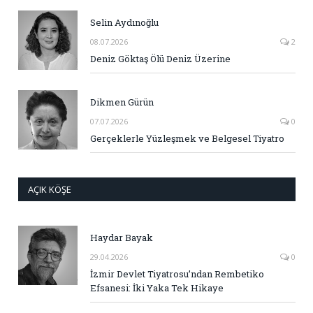
Selin Aydınoğlu
08.07.2026
2
Deniz Göktaş Ölü Deniz Üzerine
Dikmen Gürün
07.07.2026
0
Gerçeklerle Yüzleşmek ve Belgesel Tiyatro
AÇIK KÖŞE
Haydar Bayak
29.04.2026
0
İzmir Devlet Tiyatrosu’ndan Rembetiko
Efsanesi: İki Yaka Tek Hikaye