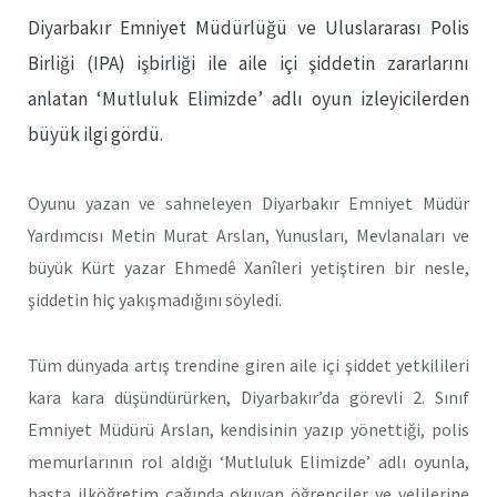
Diyarbakır Emniyet Müdürlüğü ve Uluslararası Polis
Birliği (IPA) işbirliği ile aile içi şiddetin zararlarını
anlatan ‘Mutluluk Elimizde’ adlı oyun izleyicilerden
büyük ilgi gördü.
Oyunu yazan ve sahneleyen Diyarbakır Emniyet Müdür
Yardımcısı Metin Murat Arslan, Yunusları, Mevlanaları ve
büyük Kürt yazar Ehmedê Xanîleri yetiştiren bir nesle,
şiddetin hiç yakışmadığını söyledi.
Tüm dünyada artış trendine giren aile içi şiddet yetkilileri
kara kara düşündürürken, Diyarbakır’da görevli 2. Sınıf
Emniyet Müdürü Arslan, kendisinin yazıp yönettiği, polis
memurlarının rol aldığı ‘Mutluluk Elimizde’ adlı oyunla,
başta ilköğretim çağında okuyan öğrenciler ve velilerine