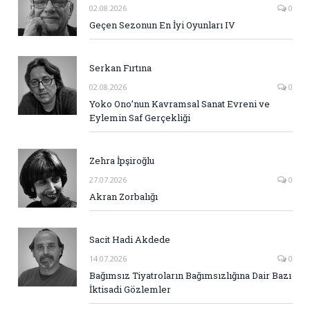
02.08.2026
0
Geçen Sezonun En İyi Oyunları IV
Serkan Fırtına
02.08.2026
0
Yoko Ono’nun Kavramsal Sanat Evreni ve
Eylemin Saf Gerçekliği
Zehra İpşiroğlu
27.07.2026
0
Akran Zorbalığı
Sacit Hadi Akdede
14.07.2026
0
Bağımsız Tiyatroların Bağımsızlığına Dair Bazı
İktisadi Gözlemler