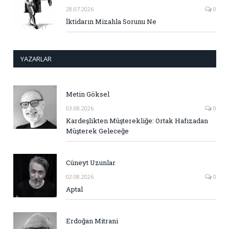
28.07.2026
0
İktidarın Mizahla Sorunu Ne
YAZARLAR
Metin Göksel
03.08.2026
0
Kardeşlikten Müşterekliğe: Ortak Hafızadan
Müşterek Geleceğe
Cüneyt Uzunlar
02.08.2026
0
Aptal
Erdoğan Mitrani