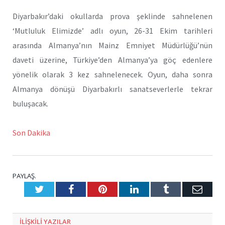
Diyarbakır’daki okullarda prova şeklinde sahnelenen
‘Mutluluk Elimizde’ adlı oyun, 26-31 Ekim tarihleri
arasında Almanya’nın Mainz Emniyet Müdürlüğü’nün
daveti üzerine, Türkiye’den Almanya’ya göç edenlere
yönelik olarak 3 kez sahnelenecek. Oyun, daha sonra
Almanya dönüşü Diyarbakırlı sanatseverlerle tekrar
buluşacak.
Son Dakika
PAYLAŞ.
Twitter
Facebook
Pinterest
LinkedIn
Tumblr
E-
Posta
ILIŞKILI
YAZILAR