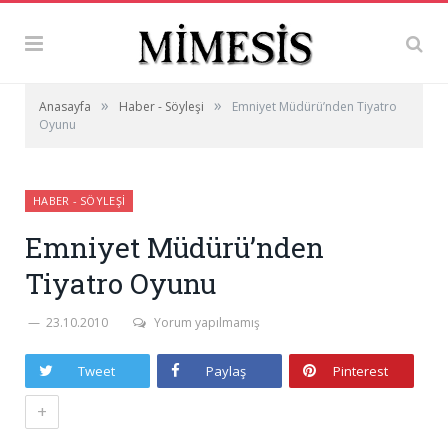
»
»
Anasayfa
Haber - Söyleşi
Emniyet Müdürü’nden Tiyatro
Oyunu
HABER - SÖYLEŞI
Emniyet Müdürü’nden
Tiyatro Oyunu
23.10.2010
Yorum yapılmamış
Tweet
Paylaş
Pinterest
+