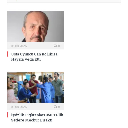
01.08.2026
0
Usta Oyuncu Can Kolukısa
Hayata Veda Etti
01.08.2026
0
İşsizlik Figüranları 950 TL’lik
Setlere Mecbur Bıraktı