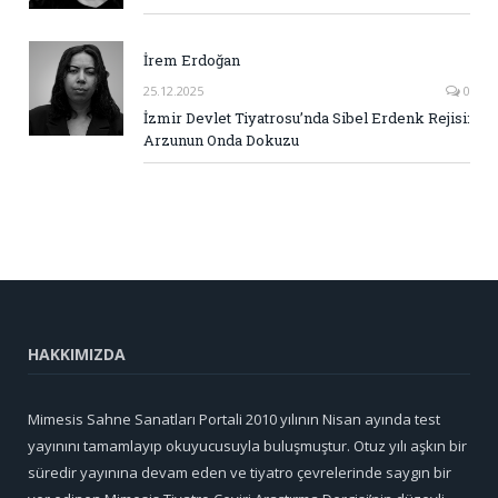
İrem Erdoğan
25.12.2025
0
İzmir Devlet Tiyatrosu’nda Sibel Erdenk Rejisi:
Arzunun Onda Dokuzu
HAKKIMIZDA
Mimesis Sahne Sanatları Portali 2010 yılının Nisan ayında test
yayınını tamamlayıp okuyucusuyla buluşmuştur. Otuz yılı aşkın bir
süredir yayınına devam eden ve tiyatro çevrelerinde saygın bir