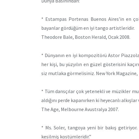
Dünya Basınından:
* Estampas Portenas Buenos Aires’in en çok 
bayanlar gördüğüm en iyi tango artistleridir.
Theodore Bale, Boston Herald, Ocak 2008.
* Dünyanın en iyi kompozitörü Astor Piazzo
her kişi, bu yüzyılın en güzel gösterisini kaç
siz mutlaka görmelisiniz. New York Magazine,
* Tüm dansçılar çok yetenekli ve müzikler m
aldığını perde kapanırken ki heyecanlı alkışlar 
The Age, Melbourne Avustralya 2007.
* Ms. Soler, tangoya yeni bir bakış getiriyor
kesilmiş kostümleridir.”