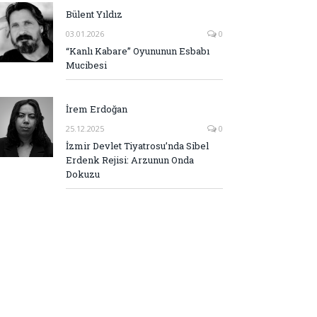
Bülent Yıldız
03.01.2026
0
“Kanlı Kabare” Oyununun Esbabı
Mucibesi
İrem Erdoğan
25.12.2025
0
İzmir Devlet Tiyatrosu’nda Sibel
Erdenk Rejisi: Arzunun Onda
Dokuzu