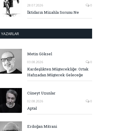
28.07.2026
0
İktidarın Mizahla Sorunu Ne
YAZARLAR
Metin Göksel
03.08.2026
0
Kardeşlikten Müşterekliğe: Ortak
Hafızadan Müşterek Geleceğe
Cüneyt Uzunlar
02.08.2026
0
Aptal
Erdoğan Mitrani