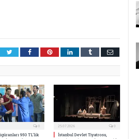
Twitter
Facebook
Pinterest
LinkedIn
Tumblr
E-
Posta
0
25.07.2026
0
Figüranları 950 TL’lik
İstanbul Devlet Tiyatrosu,