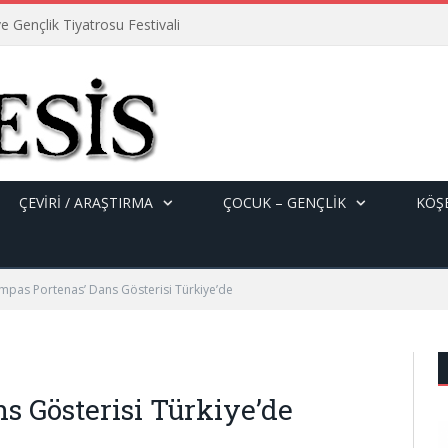
e Gençlik Tiyatrosu Festivali
ÇEVİRİ / ARAŞTIRMA
ÇOCUK – GENÇLIK
KÖŞE
ampas Portenas’ Dans Gösterisi Türkiye’de
s Gösterisi Türkiye’de