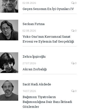
02.08.2026
0
Geçen Sezonun En İyi Oyunları IV
Serkan Fırtına
02.08.2026
0
Yoko Ono’nun Kavramsal Sanat
Evreni ve Eylemin Saf Gerçekliği
Zehra İpşiroğlu
27.07.2026
0
Akran Zorbalığı
Sacit Hadi Akdede
14.07.2026
0
Bağımsız Tiyatroların
Bağımsızlığına Dair Bazı İktisadi
Gözlemler