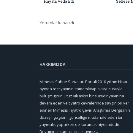
Hayata Veda Etti
Setlere 
Yorumlar kapatıldı.
HAKKIMIZDA
Mimesis Sahne Sanatları Portali 2010 yılının Nisan
ayında test yayınını tamamlayıp okuyucusuyla
buluşmuştur. Otuz yılı aşkın bir süredir yayınına
devam eden ve tiyatro çevrelerinde saygın bir yer
edinen Mimesis Tiyatro Çeviri Araştırma Dergisi’nin
düzeyli çizgisini, güncelliğe müdahale eden bir
yayıncılık yaparken de korumak niyetindedir.
Devamını okumak için tıklayınız...