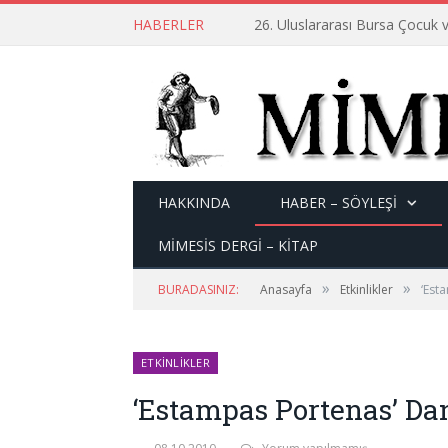
HABERLER
26. Uluslararası Bursa Çocuk v
HAKKINDA
HABER – SÖYLEŞI
MİMESİS DERGİ – KİTAP
»
»
BURADASINIZ:
Anasayfa
Etkinlikler
‘Est
ETKINLIKLER
‘Estampas Portenas’ Dan