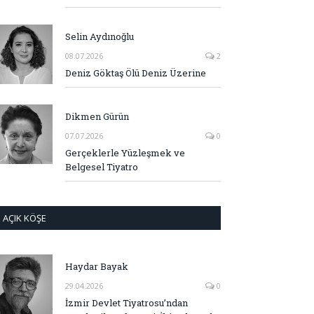
Selin Aydınoğlu
08.07.2026
2
Deniz Göktaş Ölü Deniz Üzerine
Dikmen Gürün
07.07.2026
0
Gerçeklerle Yüzleşmek ve
Belgesel Tiyatro
AÇIK KÖŞE
Haydar Bayak
29.04.2026
0
İzmir Devlet Tiyatrosu’ndan