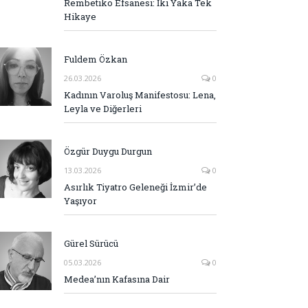
Rembetiko Efsanesi: İki Yaka Tek
Hikaye
Fuldem Özkan
26.03.2026
0
Kadının Varoluş Manifestosu: Lena,
Leyla ve Diğerleri
Özgür Duygu Durgun
13.03.2026
0
Asırlık Tiyatro Geleneği İzmir’de
Yaşıyor
Gürel Sürücü
05.03.2026
0
Medea’nın Kafasına Dair