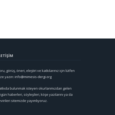
LETİŞİM
ru, görüş, öneri, eleştiri ve katkılarınız için lütfen
ize yazın:
info@mimesis-dergi.org
atkıda bulunmak isteyen okurlarımızdan gelen
zgün haberleri, söyleşileri, köşe yazılarını ya da
evirileri sitemizde yayımlıyoruz.