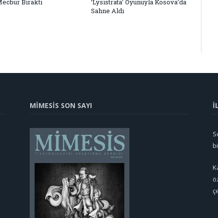
Mecbur Bıraktı
‘Lysistrata’ Oyunuyla Kosova’da
Sahne Aldı
MİMESİS SON SAYI
İ
So
b
K
ö
ç