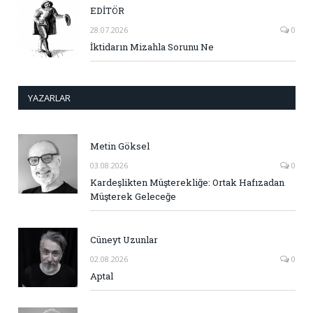
EDİTÖR
28.07.2026
0
İktidarın Mizahla Sorunu Ne
YAZARLAR
Metin Göksel
03.08.2026
0
Kardeşlikten Müşterekliğe: Ortak Hafızadan
Müşterek Geleceğe
Cüneyt Uzunlar
02.08.2026
0
Aptal