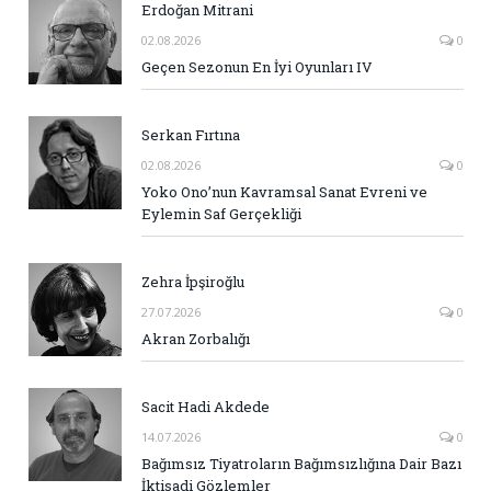
Erdoğan Mitrani
02.08.2026
0
Geçen Sezonun En İyi Oyunları IV
Serkan Fırtına
02.08.2026
0
Yoko Ono’nun Kavramsal Sanat Evreni ve
Eylemin Saf Gerçekliği
Zehra İpşiroğlu
27.07.2026
0
Akran Zorbalığı
Sacit Hadi Akdede
14.07.2026
0
Bağımsız Tiyatroların Bağımsızlığına Dair Bazı
İktisadi Gözlemler