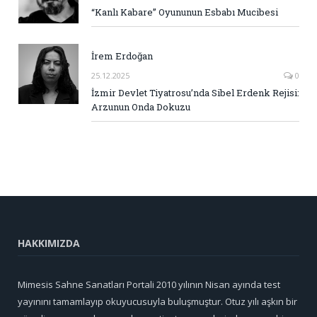
“Kanlı Kabare” Oyununun Esbabı Mucibesi
İrem Erdoğan
25.12.2025
0
İzmir Devlet Tiyatrosu’nda Sibel Erdenk Rejisi:
Arzunun Onda Dokuzu
HAKKIMIZDA
Mimesis Sahne Sanatları Portali 2010 yılının Nisan ayında test
yayınını tamamlayıp okuyucusuyla buluşmuştur. Otuz yılı aşkın bir