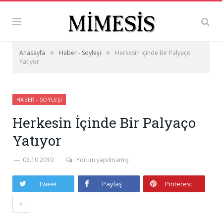
»
»
Anasayfa
Haber - Söyleşi
Herkesin İçinde Bir Palyaço
Yatıyor
HABER - SÖYLEŞI
Herkesin İçinde Bir Palyaço
Yatıyor
03.10.2010
Yorum yapılmamış
Tweet
Paylaş
Pinterest
+