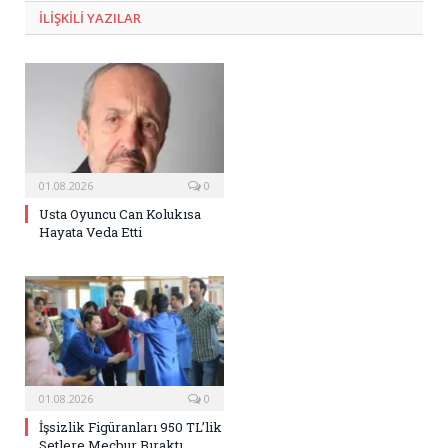
ILIŞKILI
YAZILAR
01.08.2026
0
Usta Oyuncu Can Kolukısa
Hayata Veda Etti
01.08.2026
0
İşsizlik Figüranları 950 TL’lik
Setlere Mecbur Bıraktı