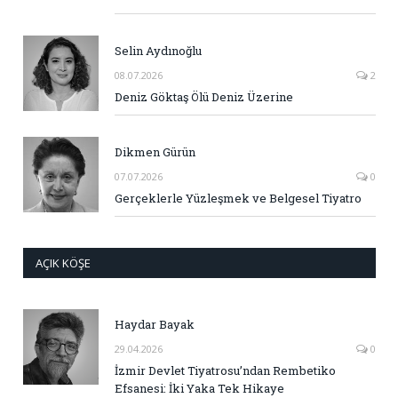
Selin Aydınoğlu
08.07.2026
2
Deniz Göktaş Ölü Deniz Üzerine
Dikmen Gürün
07.07.2026
0
Gerçeklerle Yüzleşmek ve Belgesel Tiyatro
AÇIK KÖŞE
Haydar Bayak
29.04.2026
0
İzmir Devlet Tiyatrosu’ndan Rembetiko
Efsanesi: İki Yaka Tek Hikaye