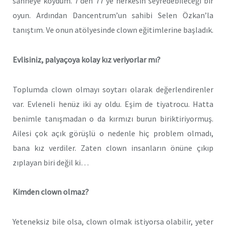
sahneye koydum. 7’den 77’ye herkesin seyredebileceği bir
oyun. Ardından Dancentrum’un sahibi Selen Özkan’la
tanıştım. Ve onun atölyesinde clown eğitimlerine başladık.
Evlisiniz, palyaçoya kolay kız veriyorlar mı?
Toplumda clown olmayı soytarı olarak değerlendirenler
var. Evleneli henüz iki ay oldu. Eşim de tiyatrocu. Hatta
benimle tanışmadan o da kırmızı burun biriktiriyormuş.
Ailesi çok açık görüşlü o nedenle hiç problem olmadı,
bana kız verdiler. Zaten clown insanların önüne çıkıp
zıplayan biri değil ki…
Kimden clown olmaz?
Yeteneksiz bile olsa, clown olmak istiyorsa olabilir, yeter