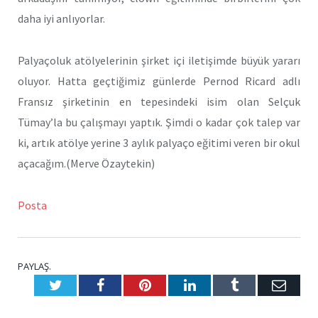
daha iyi anlıyorlar.
Palyaçoluk atölyelerinin şirket içi iletişimde büyük yararı
oluyor. Hatta geçtiğimiz günlerde Pernod Ricard adlı
Fransız şirketinin en tepesindeki isim olan Selçuk
Tümay’la bu çalışmayı yaptık. Şimdi o kadar çok talep var
ki, artık atölye yerine 3 aylık palyaço eğitimi veren bir okul
açacağım.(Merve Özaytekin)
Posta
PAYLAŞ.
Twitter
Facebook
Pinterest
LinkedIn
Tumblr
E-
Posta