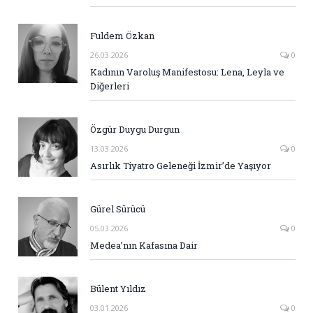
Fuldem Özkan
26.03.2026
0
Kadının Varoluş Manifestosu: Lena, Leyla ve
Diğerleri
Özgür Duygu Durgun
13.03.2026
0
Asırlık Tiyatro Geleneği İzmir’de Yaşıyor
Gürel Sürücü
05.03.2026
0
Medea’nın Kafasına Dair
Bülent Yıldız
03.01.2026
0