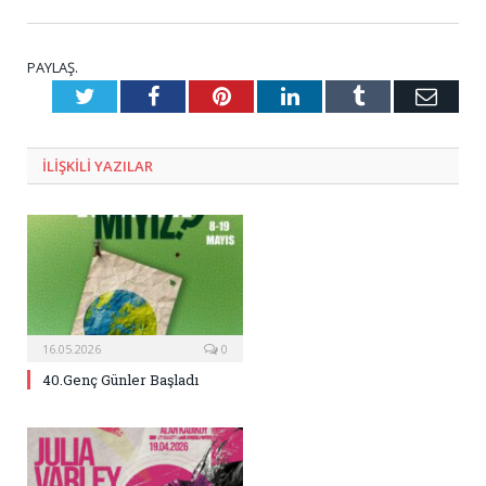
PAYLAŞ.
Twitter
Facebook
Pinterest
LinkedIn
Tumblr
E-
Posta
ILIŞKILI
YAZILAR
16.05.2026
0
40.Genç Günler Başladı