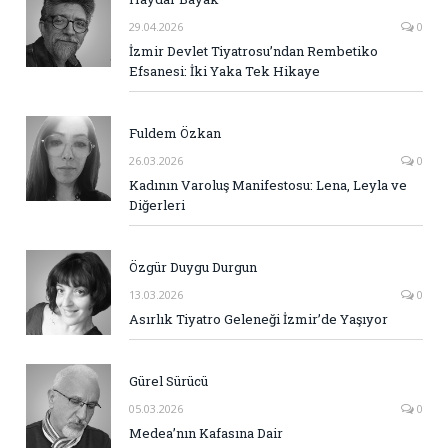
29.04.2026
0
İzmir Devlet Tiyatrosu’ndan Rembetiko
Efsanesi: İki Yaka Tek Hikaye
Fuldem Özkan
26.03.2026
0
Kadının Varoluş Manifestosu: Lena, Leyla ve
Diğerleri
Özgür Duygu Durgun
13.03.2026
0
Asırlık Tiyatro Geleneği İzmir’de Yaşıyor
Gürel Sürücü
05.03.2026
0
Medea’nın Kafasına Dair