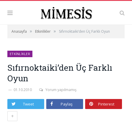
»
»
Anasayfa
Etkinlikler
Sıfırnoktaiki’den Üç Farklı Oyun
ETKINLIKLER
Sıfırnoktaiki’den Üç Farklı
Oyun
01.10.2010
Yorum yapılmamış
Tweet
Paylaş
Pinterest
+