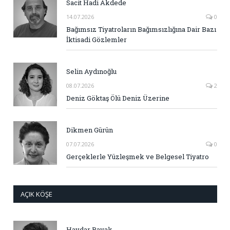
Sacit Hadi Akdede
14.07.2026
0
Bağımsız Tiyatroların Bağımsızlığına Dair Bazı
İktisadi Gözlemler
Selin Aydınoğlu
08.07.2026
2
Deniz Göktaş Ölü Deniz Üzerine
Dikmen Gürün
07.07.2026
0
Gerçeklerle Yüzleşmek ve Belgesel Tiyatro
AÇIK KÖŞE
Haydar Bayak