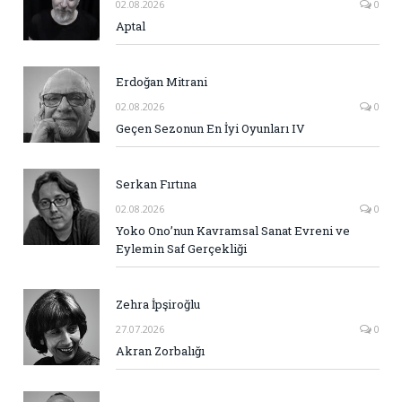
02.08.2026
0
Aptal
Erdoğan Mitrani
02.08.2026
0
Geçen Sezonun En İyi Oyunları IV
Serkan Fırtına
02.08.2026
0
Yoko Ono’nun Kavramsal Sanat Evreni ve
Eylemin Saf Gerçekliği
Zehra İpşiroğlu
27.07.2026
0
Akran Zorbalığı