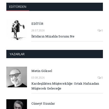
EDITÖRDEN
EDİTÖR
28.07.2026
0
İktidarın Mizahla Sorunu Ne
YAZARLAR
Metin Göksel
03.08.2026
0
Kardeşlikten Müşterekliğe: Ortak Hafızadan
Müşterek Geleceğe
Cüneyt Uzunlar