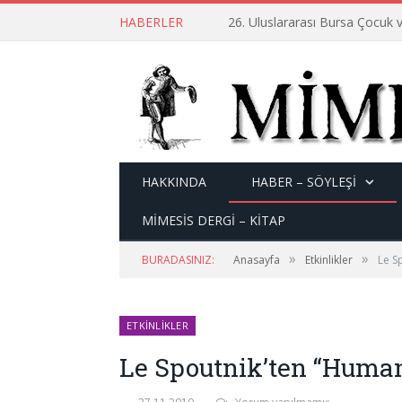
HABERLER
26. Uluslararası Bursa Çocuk v
HAKKINDA
HABER – SÖYLEŞI
MİMESİS DERGİ – KİTAP
»
»
BURADASINIZ:
Anasayfa
Etkinlikler
Le S
ETKINLIKLER
Le Spoutnik’ten “Human