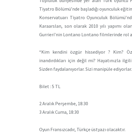
Topluluk bünyesinde yer alan Türk oyuncu F
Tiyatro Bölümü’nde başladığı oyunculuk eğitim
Konservatuarı Tiyatro Oyunculuk Bölümü’nd
Karaarslan, son olarak 2010 yılı yapımı ola
Gurrieri’nin Lontano Lontano filmlerinde rol a
“Kim kendini özgür hissediyor ? Kim? Öz
inandırdıkları için değil mi? Hayatınızla ilg
Sizden faydalanıyorlar. Sizi manipüle ediyorlar
Bilet : 5 TL
2 Aralık Perşembe, 18:30
3 Aralık Cuma, 18:30
Oyun Fransızcadır, Türkçe üstyazı olacaktır.