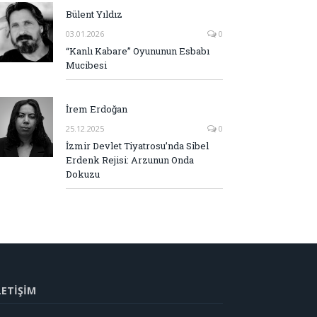
Bülent Yıldız
03.01.2026
0
“Kanlı Kabare” Oyununun Esbabı
Mucibesi
İrem Erdoğan
25.12.2025
0
İzmir Devlet Tiyatrosu’nda Sibel
Erdenk Rejisi: Arzunun Onda
Dokuzu
LETİŞİM