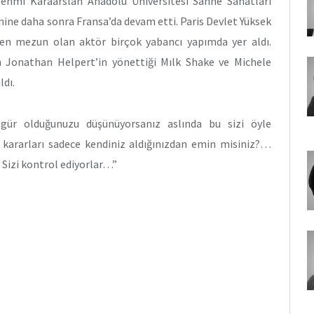
ehmi Karaarslan Anadolu Üniversitesi Sahne Sanatları
ine daha sonra Fransa’da devam etti. Paris Devlet Yüksek
en mezun olan aktör birçok yabancı yapımda yer aldı.
n Jonathan Helpert’in yönettiği Mılk Shake ve Michele
ldı.
gür olduğunuzu düşünüyorsanız aslında bu sizi öyle
ili kararları sadece kendiniz aldığınızdan emin misiniz?…
. Sizi kontrol ediyorlar…”