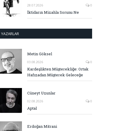
28.07.2026
0
İktidarın Mizahla Sorunu Ne
YAZARLAR
Metin Göksel
03.08.2026
0
Kardeşlikten Müşterekliğe: Ortak
Hafızadan Müşterek Geleceğe
Cüneyt Uzunlar
02.08.2026
0
Aptal
Erdoğan Mitrani