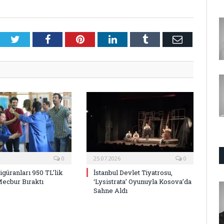
Twitter
Facebook
Pinterest
LinkedIn
Tumblr
E-
Posta
0
25.07.2026
0
Figüranları 950 TL’lik
İstanbul Devlet Tiyatrosu,
Mecbur Bıraktı
‘Lysistrata’ Oyunuyla Kosova’da
Sahne Aldı