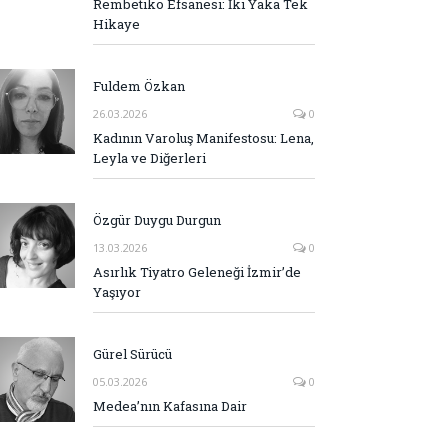
Rembetiko Efsanesi: İki Yaka Tek
Hikaye
Fuldem Özkan
26.03.2026
0
Kadının Varoluş Manifestosu: Lena,
Leyla ve Diğerleri
Özgür Duygu Durgun
13.03.2026
0
Asırlık Tiyatro Geleneği İzmir’de
Yaşıyor
Gürel Sürücü
05.03.2026
0
Medea’nın Kafasına Dair