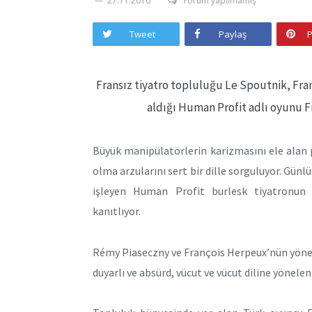
27.11.2010
Yorum yapılmamış
Tweet
Paylaş
P
Fransız tiyatro topluluğu Le Spoutnik, Fra
aldığı Human Profit adlı oyunu F
Büyük manipülatörlerin karizmasını ele alan 
olma arzularını sert bir dille sorguluyor. Günlü
işleyen Human Profit burlesk tiyatronun s
kanıtlıyor.
Rémy Piaseczny ve François Herpeux’nün yönet
duyarlı ve absürd, vücut ve vücut diline yönelen