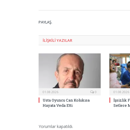
PAYLAŞ.
ILIŞKILI
YAZILAR
01.08.2026
0
01.08.2026
Usta Oyuncu Can Kolukısa
İşsizlik 
Hayata Veda Etti
Setlere 
Yorumlar kapatıldı.