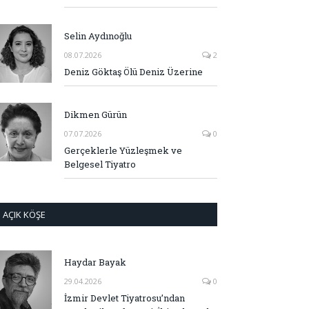
Selin Aydınoğlu
08.07.2026
2
Deniz Göktaş Ölü Deniz Üzerine
Dikmen Gürün
07.07.2026
0
Gerçeklerle Yüzleşmek ve
Belgesel Tiyatro
AÇIK KÖŞE
Haydar Bayak
29.04.2026
0
İzmir Devlet Tiyatrosu’ndan