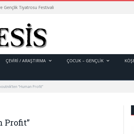
e Gençlik Tiyatrosu Festivali
ÇEVİRİ / ARAŞTIRMA
ÇOCUK – GENÇLIK
KÖŞE
poutnik’ten “Human Profit”
 Profit”