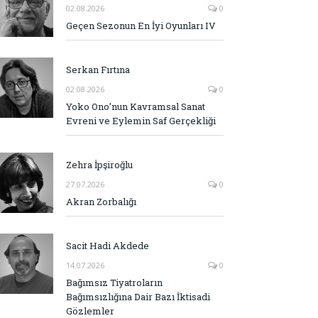
02.08.2026
0
Geçen Sezonun En İyi Oyunları IV
Serkan Fırtına
02.08.2026
0
Yoko Ono’nun Kavramsal Sanat
Evreni ve Eylemin Saf Gerçekliği
Zehra İpşiroğlu
27.07.2026
0
Akran Zorbalığı
Sacit Hadi Akdede
14.07.2026
0
Bağımsız Tiyatroların
Bağımsızlığına Dair Bazı İktisadi
Gözlemler