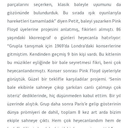
parçalarını seçerken, klasik baleyle uyumunu da
gözönünde bulundurduk. Bu sırada ışık oyunlarıyla
hareketleri tamamladık” diyen Petit, baleyi yazarken Pink
Floyd üyelerine projesini anlatmış, fikirleri almıştı. 86
yaşındaki kkoreograf o günleri heyecanla hatırlıyor:
“Grupla tanışmak için 1969’da Londra’daki konserlerine
gitmiştim. Kendinden geçmiş 9 bin kişi vardı. Bu kitlenin
bu müzikler eşliğinde bir bale seyretmesi fikri, beni çok
heyecanlandırmıştı. Konser sonrası Pink Floyd üyeleriyle
görüştük. Güzel bir teklifle karşıladılar projemi. ‘Senin
bale ekibinle sahneye çıkıp şarkıları canlı çalmayı çok
isteriz’ dediklerinde, hiç düşünmeden kabul ettim. Bir yıl
üzerinde alıştık. Grup daha sonra Paris’e gelip gösterinin
dünya prömiyeri de dahil, toplam 8 kez art arda bizim
ekiple sahneye çıktı. Hem çok heyecanlandım hem de