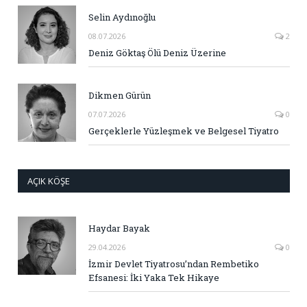
Selin Aydınoğlu
08.07.2026
2
Deniz Göktaş Ölü Deniz Üzerine
Dikmen Gürün
07.07.2026
0
Gerçeklerle Yüzleşmek ve Belgesel Tiyatro
AÇIK KÖŞE
Haydar Bayak
29.04.2026
0
İzmir Devlet Tiyatrosu’ndan Rembetiko
Efsanesi: İki Yaka Tek Hikaye