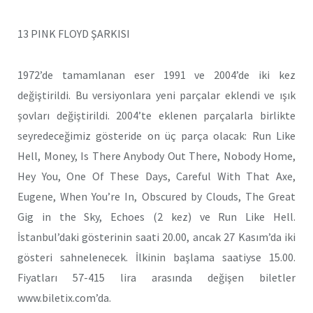
13 PINK FLOYD ŞARKISI
1972’de tamamlanan eser 1991 ve 2004’de iki kez
değiştirildi. Bu versiyonlara yeni parçalar eklendi ve ışık
şovları değiştirildi. 2004’te eklenen parçalarla birlikte
seyredeceğimiz gösteride on üç parça olacak: Run Like
Hell, Money, Is There Anybody Out There, Nobody Home,
Hey You, One Of These Days, Careful With That Axe,
Eugene, When You’re In, Obscured by Clouds, The Great
Gig in the Sky, Echoes (2 kez) ve Run Like Hell.
İstanbul’daki gösterinin saati 20.00, ancak 27 Kasım’da iki
gösteri sahnelenecek. İlkinin başlama saatiyse 15.00.
Fiyatları 57-415 lira arasında değişen biletler
www.biletix.com’da.