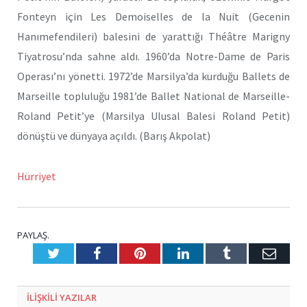
Fonteyn için Les Demoiselles de la Nuit (Gecenin
Hanımefendileri) balesini de yarattığı Théâtre Marigny
Tiyatrosu’nda sahne aldı. 1960’da Notre-Dame de Paris
Operası’nı yönetti. 1972’de Marsilya’da kurduğu Ballets de
Marseille topluluğu 1981’de Ballet National de Marseille-
Roland Petit’ye (Marsilya Ulusal Balesi Roland Petit)
dönüştü ve dünyaya açıldı. (Barış Akpolat)
Hürriyet
PAYLAŞ.
Twitter
Facebook
Pinterest
LinkedIn
Tumblr
E-
Posta
ILIŞKILI
YAZILAR