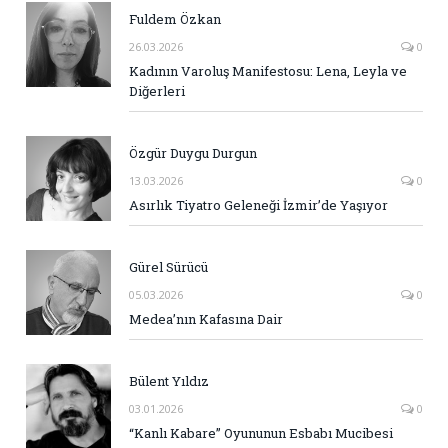
Fuldem Özkan
26.03.2026
0
Kadının Varoluş Manifestosu: Lena, Leyla ve
Diğerleri
Özgür Duygu Durgun
13.03.2026
0
Asırlık Tiyatro Geleneği İzmir’de Yaşıyor
Gürel Sürücü
05.03.2026
0
Medea’nın Kafasına Dair
Bülent Yıldız
03.01.2026
0
“Kanlı Kabare” Oyununun Esbabı Mucibesi