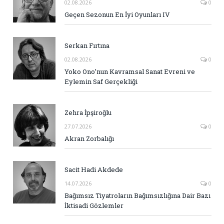
02.08.2026
0
Geçen Sezonun En İyi Oyunları IV
Serkan Fırtına
02.08.2026
0
Yoko Ono’nun Kavramsal Sanat Evreni ve
Eylemin Saf Gerçekliği
Zehra İpşiroğlu
27.07.2026
0
Akran Zorbalığı
Sacit Hadi Akdede
14.07.2026
0
Bağımsız Tiyatroların Bağımsızlığına Dair Bazı
İktisadi Gözlemler