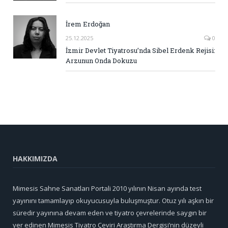
İrem Erdoğan
25.12.2025
0
İzmir Devlet Tiyatrosu’nda Sibel Erdenk Rejisi:
Arzunun Onda Dokuzu
HAKKIMIZDA
Mimesis Sahne Sanatları Portali 2010 yılının Nisan ayında test
yayınını tamamlayıp okuyucusuyla buluşmuştur. Otuz yılı aşkın bir
süredir yayınına devam eden ve tiyatro çevrelerinde saygın bir
yer edinen Mimesis Tiyatro Çeviri Araştırma Dergisi’nin düzeyli