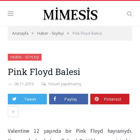
»
»
Anasayfa
Haber - Söyleşi
Pink Floyd Balesi
HABER - SÖYLEŞI
Pink Floyd Balesi
06.11.2010
Yorum yapılmamış
Tweet
Paylaş
Pinterest
+
Valentine 12 yaşında bir Pink Floyd hayranıydı.