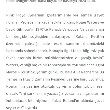
hedeflediğimizden daha büyük bir başarıya imza attık.”
Pink Floyd üyelerinin gösterimlerde yer alması gayet
normal. Projeden ne kadar etkilendikleri, Roger Waters ve
David Gilmour’ın 1970’te Kanada Vancouver’de yayınlanan
bir dergide söyleşiden anlaşılıyor: “Roland Petit’in
üzerinde çalıştığı bale eseri sanırım önümüzdeki
haziranda sahnelenecek. Konuyla ilgili fazla bilgimiz yok
fakat eserinin bizim müziklerimizden oluşacağı kesin.”
Waters, verdiği başka bir röportajda da: “Şu sıralar deli gibi
Marcel Proust okuyorum çünkü, bu bale A La Recherche Du
Temps’ın (Kayıp Zamanın Peşinde) üzerine kuruluyormuş.
Romanının üzerine oturtulmuş yirmi bölümlük bir eser
olacak. Yeni şarkılar mı yazacağız yoksa hazır şarkılar mı
kullanılacak bilemiyorum, fakat Roland’ın aklında güzel
şeyler var” diyordu.