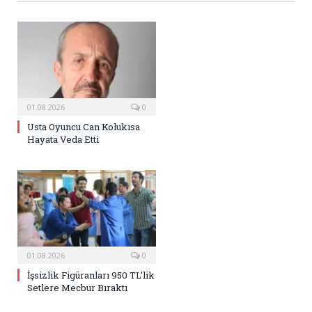
01.08.2026
0
Usta Oyuncu Can Kolukısa
Hayata Veda Etti
01.08.2026
0
İşsizlik Figüranları 950 TL’lik
Setlere Mecbur Bıraktı