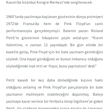
Kasım’da İstanbul Kongre Merkezi’nde sergilenecek.
1960’larda yazılmaya başlanan gösterinin dünya prömiyeri
1972’de Fransa’da hem de Pink Floyd’un canlı
performansıyla gerçekleşmişti. Balenin yazarı Roland
Petit’in gösterinin hikayesini şöyle anlatıyor: “Kızım
Valentine, o zaman 12 yaşındaydı. Bir gün elinde bir
kasetle gelip, Pink Floyd için bir bale yazmam gerektiğini
söyledi. Ona hayal gördüğünü ve bunun imkansız olduğunu
söylediğimde inat etti ve ‘Hayır, bunu yapmalısın’ dedi.”
Petit kasedi bir kez daha dinlediğinde kızının haklı
olduğunu anlamış ve Pink Floyd’un parçalarıyla bir bale
yazmanın muhteşem olabileceğini düşünmüş. Baleyi
yazmaya karar verince bir feribota binip İngiltere’ye giden
Petit, bir stadyum konserinden sonra grupla da tanışmış: