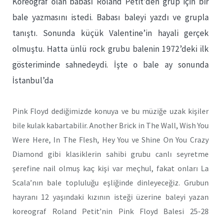
Koreograf olan babası Roland Petit’den grup için bir
bale yazmasını istedi. Babası baleyi yazdı ve grupla
tanıştı. Sonunda küçük Valentine’in hayali gerçek
olmuştu. Hatta ünlü rock grubu balenin 1972’deki ilk
gösteriminde sahnedeydi. İşte o bale ay sonunda
İstanbul’da
Pink Floyd dediğimizde konuya ve bu müziğe uzak kişiler
bile kulak kabartabilir. Another Brick in The Wall, Wish You
Were Here, In The Flesh, Hey You ve Shine On You Crazy
Diamond gibi klasiklerin sahibi grubu canlı seyretme
şerefine nail olmuş kaç kişi var meçhul, fakat onları La
Scala’nın bale topluluğu eşliğinde dinleyeceğiz. Grubun
hayranı 12 yaşındaki kızının isteği üzerine baleyi yazan
koreograf Roland Petit’nin Pink Floyd Balesi 25-28