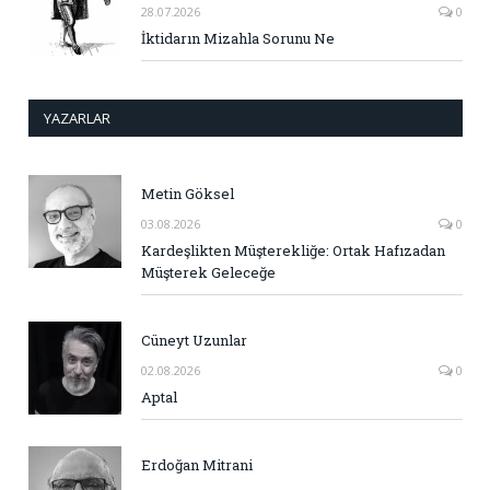
28.07.2026
0
İktidarın Mizahla Sorunu Ne
YAZARLAR
Metin Göksel
03.08.2026
0
Kardeşlikten Müşterekliğe: Ortak Hafızadan
Müşterek Geleceğe
Cüneyt Uzunlar
02.08.2026
0
Aptal
Erdoğan Mitrani