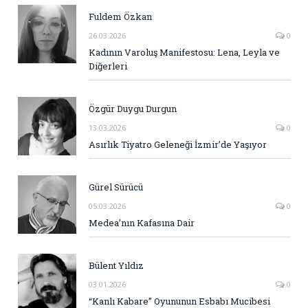
Fuldem Özkan
26.03.2026
0
Kadının Varoluş Manifestosu: Lena, Leyla ve
Diğerleri
Özgür Duygu Durgun
13.03.2026
0
Asırlık Tiyatro Geleneği İzmir’de Yaşıyor
Gürel Sürücü
05.03.2026
0
Medea’nın Kafasına Dair
Bülent Yıldız
03.01.2026
0
“Kanlı Kabare” Oyununun Esbabı Mucibesi