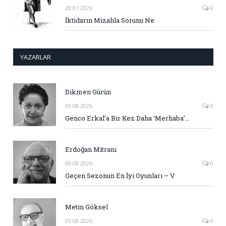
28.07.2026
0
İktidarın Mizahla Sorunu Ne
YAZARLAR
Dikmen Gürün
09.08.2026
0
Genco Erkal’a Bir Kez Daha ‘Merhaba’…
Erdoğan Mitrani
09.08.2026
0
Geçen Sezonun En İyi Oyunları – V
Metin Göksel
03.08.2026
0