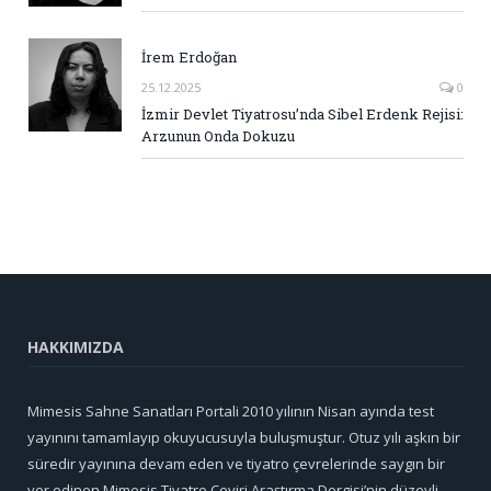
İrem Erdoğan
25.12.2025
0
İzmir Devlet Tiyatrosu’nda Sibel Erdenk Rejisi:
Arzunun Onda Dokuzu
HAKKIMIZDA
Mimesis Sahne Sanatları Portali 2010 yılının Nisan ayında test
yayınını tamamlayıp okuyucusuyla buluşmuştur. Otuz yılı aşkın bir
süredir yayınına devam eden ve tiyatro çevrelerinde saygın bir
yer edinen Mimesis Tiyatro Çeviri Araştırma Dergisi’nin düzeyli