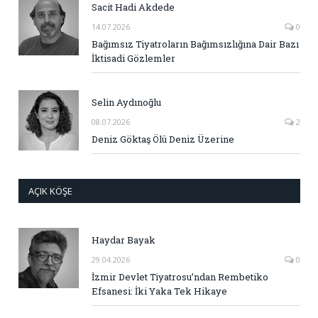
Sacit Hadi Akdede
14.07.2026
0
Bağımsız Tiyatroların Bağımsızlığına Dair Bazı
İktisadi Gözlemler
Selin Aydınoğlu
08.07.2026
2
Deniz Göktaş Ölü Deniz Üzerine
AÇIK KÖŞE
Haydar Bayak
29.04.2026
0
İzmir Devlet Tiyatrosu’ndan Rembetiko
Efsanesi: İki Yaka Tek Hikaye