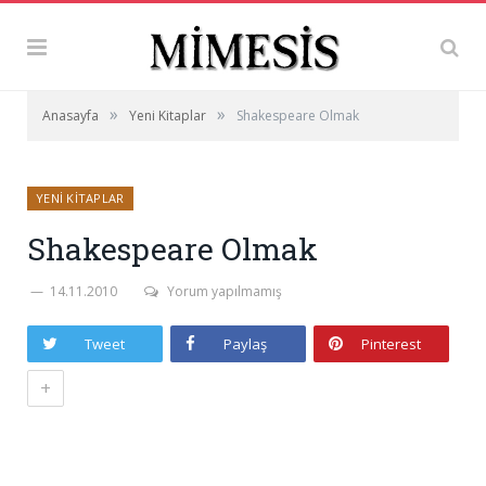
»
»
Anasayfa
Yeni Kitaplar
Shakespeare Olmak
YENI KITAPLAR
Shakespeare Olmak
14.11.2010
Yorum yapılmamış
Tweet
Paylaş
Pinterest
+