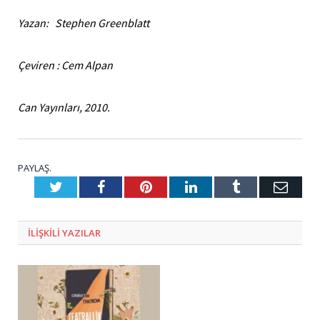
Yazan: Stephen Greenblatt
Çeviren : Cem Alpan
Can Yayınları, 2010.
PAYLAŞ.
Twitter
Facebook
Pinterest
LinkedIn
Tumblr
E-
Posta
ILIŞKILI
YAZILAR