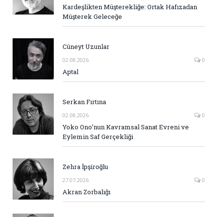
Kardeşlikten Müşterekliğe: Ortak Hafızadan
Müşterek Geleceğe
Cüneyt Uzunlar
02.08.2026
0
Aptal
Serkan Fırtına
02.08.2026
0
Yoko Ono’nun Kavramsal Sanat Evreni ve
Eylemin Saf Gerçekliği
Zehra İpşiroğlu
27.07.2026
0
Akran Zorbalığı