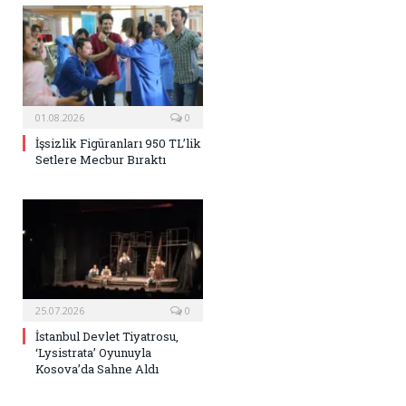
01.08.2026
0
İşsizlik Figüranları 950 TL’lik
Setlere Mecbur Bıraktı
25.07.2026
0
İstanbul Devlet Tiyatrosu,
‘Lysistrata’ Oyunuyla
Kosova’da Sahne Aldı