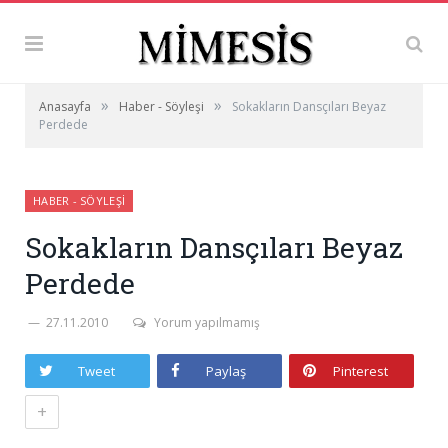
»
»
Anasayfa
Haber - Söyleşi
Sokakların Dansçıları Beyaz
Perdede
HABER - SÖYLEŞI
Sokakların Dansçıları Beyaz
Perdede
27.11.2010
Yorum yapılmamış
Tweet
Paylaş
Pinterest
+