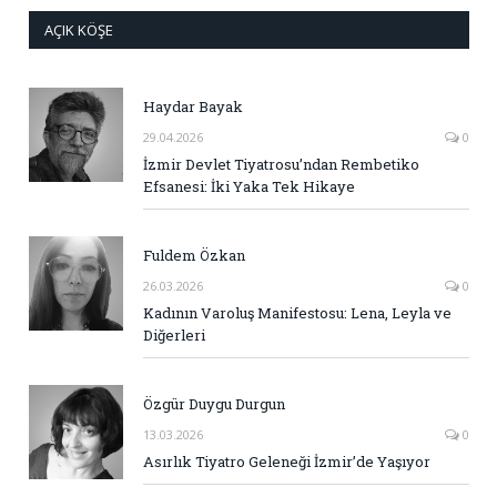
AÇIK KÖŞE
Haydar Bayak
29.04.2026
0
İzmir Devlet Tiyatrosu’ndan Rembetiko
Efsanesi: İki Yaka Tek Hikaye
Fuldem Özkan
26.03.2026
0
Kadının Varoluş Manifestosu: Lena, Leyla ve
Diğerleri
Özgür Duygu Durgun
13.03.2026
0
Asırlık Tiyatro Geleneği İzmir’de Yaşıyor