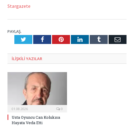
Stargazete
PAYLAŞ.
Twitter
Facebook
Pinterest
LinkedIn
Tumblr
E-
Posta
ILIŞKILI
YAZILAR
01.08.2026
0
Usta Oyuncu Can Kolukısa
Hayata Veda Etti