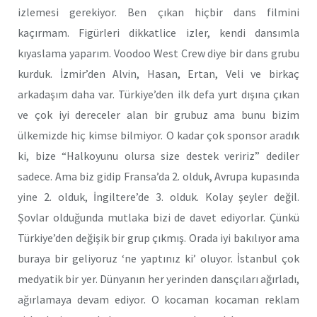
izlemesi gerekiyor. Ben çıkan hiçbir dans filmini
kaçırmam. Figürleri dikkatlice izler, kendi dansımla
kıyaslama yaparım. Voodoo West Crew diye bir dans grubu
kurduk. İzmir’den Alvin, Hasan, Ertan, Veli ve birkaç
arkadaşım daha var. Türkiye’den ilk defa yurt dışına çıkan
ve çok iyi dereceler alan bir grubuz ama bunu bizim
ülkemizde hiç kimse bilmiyor. O kadar çok sponsor aradık
ki, bize “Halkoyunu olursa size destek veririz” dediler
sadece. Ama biz gidip Fransa’da 2. olduk, Avrupa kupasında
yine 2. olduk, İngiltere’de 3. olduk. Kolay şeyler değil.
Şovlar olduğunda mutlaka bizi de davet ediyorlar. Çünkü
Türkiye’den değişik bir grup çıkmış. Orada iyi bakılıyor ama
buraya bir geliyoruz ‘ne yaptınız ki’ oluyor. İstanbul çok
medyatik bir yer. Dünyanın her yerinden dansçıları ağırladı,
ağırlamaya devam ediyor. O kocaman kocaman reklam