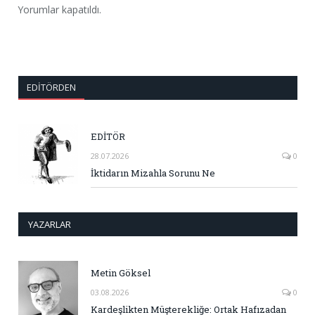
Yorumlar kapatıldı.
EDITÖRDEN
EDİTÖR
28.07.2026
0
İktidarın Mizahla Sorunu Ne
YAZARLAR
Metin Göksel
03.08.2026
0
Kardeşlikten Müşterekliğe: Ortak Hafızadan