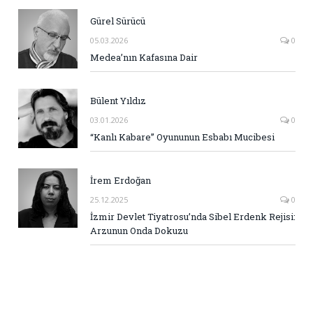
Gürel Sürücü
05.03.2026
0
Medea’nın Kafasına Dair
Bülent Yıldız
03.01.2026
0
“Kanlı Kabare” Oyununun Esbabı Mucibesi
İrem Erdoğan
25.12.2025
0
İzmir Devlet Tiyatrosu’nda Sibel Erdenk Rejisi:
Arzunun Onda Dokuzu