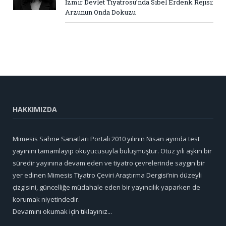
İzmir Devlet Tiyatrosu’nda Sibel Erdenk Rejisi:
Arzunun Onda Dokuzu
HAKKIMIZDA
Mimesis Sahne Sanatları Portali 2010 yılının Nisan ayında test
yayınını tamamlayıp okuyucusuyla buluşmuştur. Otuz yılı aşkın bir
süredir yayınına devam eden ve tiyatro çevrelerinde saygın bir
yer edinen Mimesis Tiyatro Çeviri Araştırma Dergisi’nin düzeyli
çizgisini, güncelliğe müdahale eden bir yayıncılık yaparken de
korumak niyetindedir.
Devamını okumak için tıklayınız...