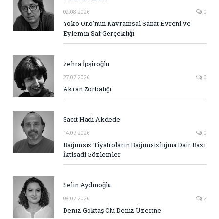
02.08.2026
0
Yoko Ono’nun Kavramsal Sanat Evreni ve
Eylemin Saf Gerçekliği
Zehra İpşiroğlu
27.07.2026
0
Akran Zorbalığı
Sacit Hadi Akdede
14.07.2026
0
Bağımsız Tiyatroların Bağımsızlığına Dair Bazı
İktisadi Gözlemler
Selin Aydınoğlu
08.07.2026
2
Deniz Göktaş Ölü Deniz Üzerine