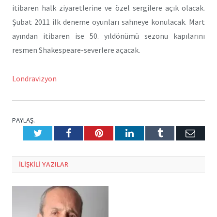
itibaren halk ziyaretlerine ve özel sergilere açık olacak.
Şubat 2011 ilk deneme oyunları sahneye konulacak. Mart
ayından itibaren ise 50. yıldönümü sezonu kapılarını
resmen Shakespeare-severlere açacak.
Londravizyon
PAYLAŞ.
Twitter
Facebook
Pinterest
LinkedIn
Tumblr
E-
Posta
ILIŞKILI
YAZILAR