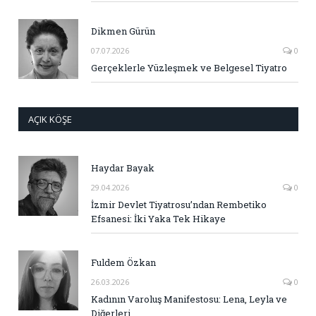
Dikmen Gürün
07.07.2026
0
Gerçeklerle Yüzleşmek ve Belgesel Tiyatro
AÇIK KÖŞE
Haydar Bayak
29.04.2026
0
İzmir Devlet Tiyatrosu’ndan Rembetiko
Efsanesi: İki Yaka Tek Hikaye
Fuldem Özkan
26.03.2026
0
Kadının Varoluş Manifestosu: Lena, Leyla ve
Diğerleri