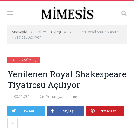
»
»
Anasayfa
Haber - Söyleşi
Yenilenen Royal Shakespeare
Tiyatrosu Açılıyor
HABER - SÖYLEŞI
Yenilenen Royal Shakespeare
Tiyatrosu Açılıyor
30.11.2010
Yorum yapılmamış
Tweet
Paylaş
Pinterest
+