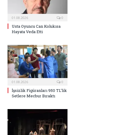
01.08.2026
0
Usta Oyuncu Can Kolukısa
Hayata Veda Etti
01.08.2026
0
İşsizlik Figüranları 950 TL’lik
Setlere Mecbur Bıraktı