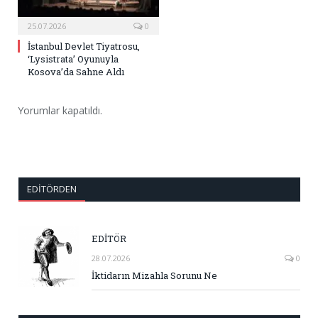
25.07.2026
0
İstanbul Devlet Tiyatrosu,
‘Lysistrata’ Oyunuyla
Kosova’da Sahne Aldı
Yorumlar kapatıldı.
EDITÖRDEN
EDİTÖR
28.07.2026
0
İktidarın Mizahla Sorunu Ne