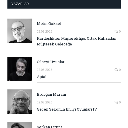
YAZARLAR
Metin Göksel
03.08.2026
0
Kardeşlikten Müşterekliğe: Ortak Hafızadan
Müşterek Geleceğe
Cüneyt Uzunlar
02.08.2026
0
Aptal
Erdoğan Mitrani
02.08.2026
0
Geçen Sezonun En İyi Oyunları IV
Serkan Fırtına