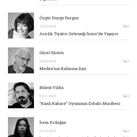
Özgür Duygu Durgun
13.03.2026
0
Asırlık Tiyatro Geleneği İzmir’de Yaşıyor
Gürel Sürücü
05.03.2026
0
Medea’nın Kafasına Dair
Bülent Yıldız
03.01.2026
0
“Kanlı Kabare” Oyununun Esbabı Mucibesi
İrem Erdoğan
25.12.2025
0