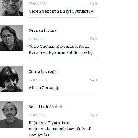
02.08.2026
0
Geçen Sezonun En İyi Oyunları IV
Serkan Fırtına
02.08.2026
0
Yoko Ono’nun Kavramsal Sanat
Evreni ve Eylemin Saf Gerçekliği
Zehra İpşiroğlu
27.07.2026
0
Akran Zorbalığı
Sacit Hadi Akdede
14.07.2026
0
Bağımsız Tiyatroların
Bağımsızlığına Dair Bazı İktisadi
Gözlemler