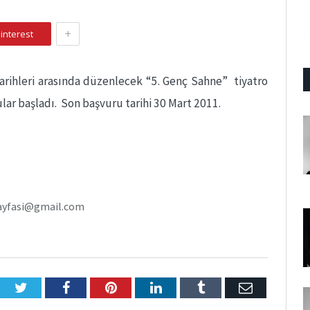
+
interest
arihleri arasında düzenlecek “5. Genç Sahne” tiyatro
rular başladı. Son başvuru tarihi 30 Mart 2011.
utayfasi@gmail.com
Twitter
Facebook
Pinterest
LinkedIn
Tumblr
E-
Posta