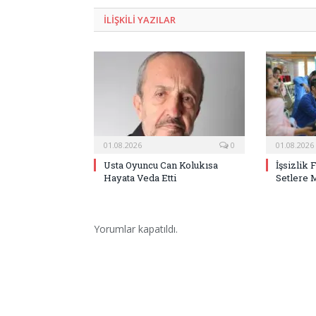
ILIŞKILI
YAZILAR
01.08.2026
0
01.08.2026
Usta Oyuncu Can Kolukısa
İşsizlik 
Hayata Veda Etti
Setlere 
Yorumlar kapatıldı.