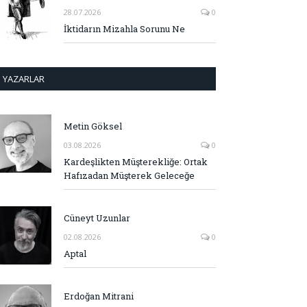
28.07.2026
0
İktidarın Mizahla Sorunu Ne
YAZARLAR
Metin Göksel
03.08.2026
0
Kardeşlikten Müşterekliğe: Ortak
Hafızadan Müşterek Geleceğe
Cüneyt Uzunlar
02.08.2026
0
Aptal
Erdoğan Mitrani