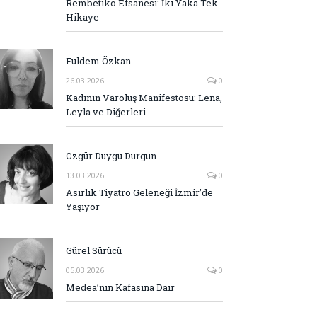
Rembetiko Efsanesi: İki Yaka Tek
Hikaye
Fuldem Özkan
26.03.2026
0
Kadının Varoluş Manifestosu: Lena,
Leyla ve Diğerleri
Özgür Duygu Durgun
13.03.2026
0
Asırlık Tiyatro Geleneği İzmir’de
Yaşıyor
Gürel Sürücü
05.03.2026
0
Medea’nın Kafasına Dair