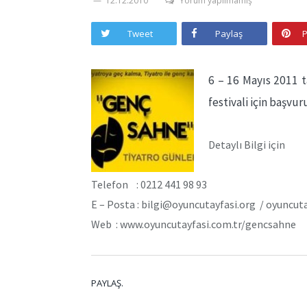
12.12.2010
Yorum yapılmamış
Tweet
Paylaş
P
6 – 16 Mayıs 2011 t
festivali için başvu
Detaylı Bilgi için
Telefon : 0212 441 98 93
E – Posta : bilgi@oyuncutayfasi.org / oyunc
Web : www.oyuncutayfasi.com.tr/gencsahne
PAYLAŞ.