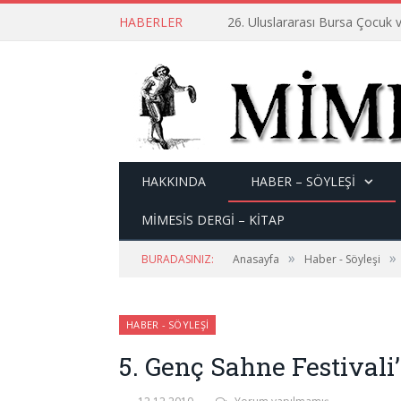
HABERLER
26. Uluslararası Bursa Çocuk v
HAKKINDA
HABER – SÖYLEŞI
MİMESİS DERGİ – KİTAP
»
»
BURADASINIZ:
Anasayfa
Haber - Söyleşi
HABER - SÖYLEŞI
5. Genç Sahne Festivali