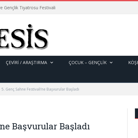
e Gençlik Tiyatrosu Festivali
ÇEVİRİ / ARAŞTIRMA
ÇOCUK – GENÇLIK
KÖŞE
5. Genç Sahne Festivali’ne Başvurular Başladı
’ne Başvurular Başladı