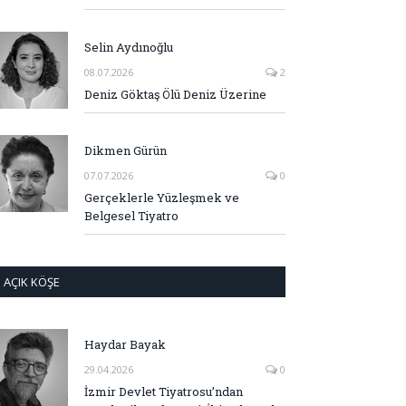
Selin Aydınoğlu
08.07.2026
2
Deniz Göktaş Ölü Deniz Üzerine
Dikmen Gürün
07.07.2026
0
Gerçeklerle Yüzleşmek ve
Belgesel Tiyatro
AÇIK KÖŞE
Haydar Bayak
29.04.2026
0
İzmir Devlet Tiyatrosu’ndan