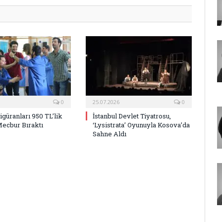
0
25.07.2026
0
Figüranları 950 TL’lik
İstanbul Devlet Tiyatrosu,
Mecbur Bıraktı
‘Lysistrata’ Oyunuyla Kosova’da
Sahne Aldı