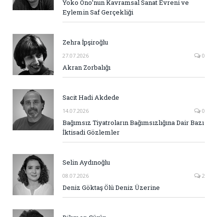
Yoko Ono’nun Kavramsal Sanat Evreni ve
Eylemin Saf Gerçekliği
Zehra İpşiroğlu
27.07.2026
0
Akran Zorbalığı
Sacit Hadi Akdede
14.07.2026
0
Bağımsız Tiyatroların Bağımsızlığına Dair Bazı
İktisadi Gözlemler
Selin Aydınoğlu
08.07.2026
2
Deniz Göktaş Ölü Deniz Üzerine