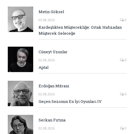
Metin Göksel
03.08.2026
0
Kardeşlikten Müşterekliğe: Ortak Hafızadan
Müşterek Geleceğe
Cüneyt Uzunlar
02.08.2026
0
Aptal
Erdoğan Mitrani
02.08.2026
0
Geçen Sezonun En İyi Oyunları IV
Serkan Fırtına
02.08.2026
0