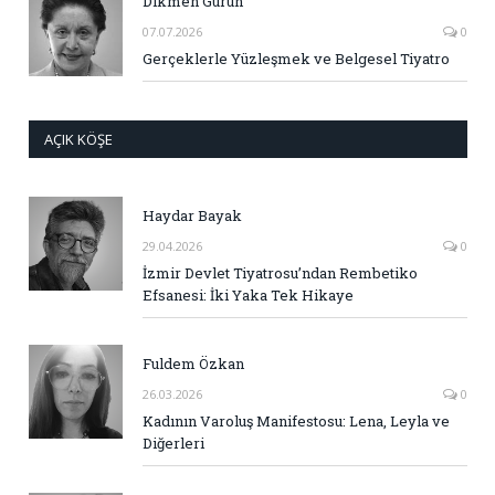
Dikmen Gürün
07.07.2026
0
Gerçeklerle Yüzleşmek ve Belgesel Tiyatro
AÇIK KÖŞE
Haydar Bayak
29.04.2026
0
İzmir Devlet Tiyatrosu’ndan Rembetiko
Efsanesi: İki Yaka Tek Hikaye
Fuldem Özkan
26.03.2026
0
Kadının Varoluş Manifestosu: Lena, Leyla ve
Diğerleri