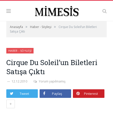
»
»
Anasayfa
Haber - Söyleşi
Cirque Du Soleil’un Biletleri
Satışa Çıktı
HABER - SÖYLEŞI
Cirque Du Soleil’un Biletleri
Satışa Çıktı
12.12.2010
Yorum yapılmamış
Tweet
Paylaş
Pinterest
+