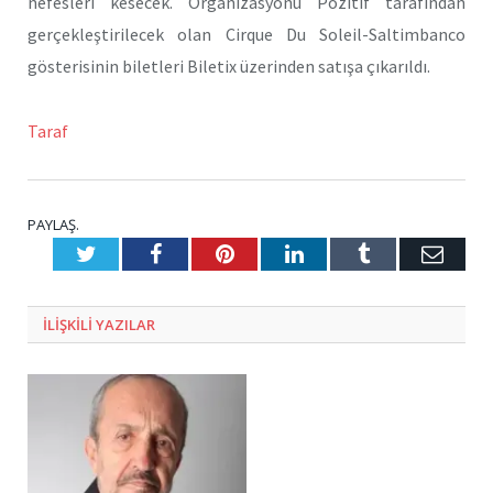
nefesleri kesecek. Organizasyonu Pozitif tarafından
gerçekleştirilecek olan Cirque Du Soleil-Saltimbanco
gösterisinin biletleri Biletix üzerinden satışa çıkarıldı.
Taraf
PAYLAŞ.
Twitter
Facebook
Pinterest
LinkedIn
Tumblr
E-
Posta
ILIŞKILI
YAZILAR