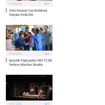
01.08.2026
0
Usta Oyuncu Can Kolukısa
Hayata Veda Etti
01.08.2026
0
İşsizlik Figüranları 950 TL’lik
Setlere Mecbur Bıraktı
25.07.2026
0