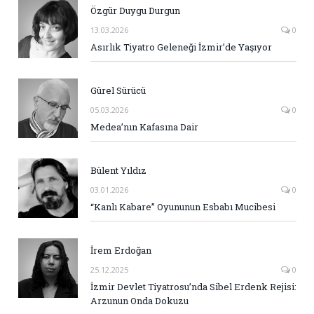
Özgür Duygu Durgun
13.03.2026
0
Asırlık Tiyatro Geleneği İzmir’de Yaşıyor
Gürel Sürücü
05.03.2026
0
Medea’nın Kafasına Dair
Bülent Yıldız
03.01.2026
0
“Kanlı Kabare” Oyununun Esbabı Mucibesi
İrem Erdoğan
25.12.2025
0
İzmir Devlet Tiyatrosu’nda Sibel Erdenk Rejisi:
Arzunun Onda Dokuzu