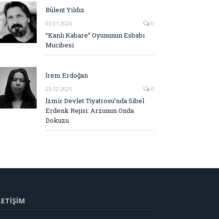
Bülent Yıldız
03.01.2026
0
“Kanlı Kabare” Oyununun Esbabı
Mucibesi
İrem Erdoğan
25.12.2025
0
İzmir Devlet Tiyatrosu’nda Sibel
Erdenk Rejisi: Arzunun Onda
Dokuzu
LETİŞİM