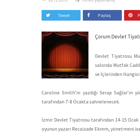
30.12.2010
Yorum yapılmamış
Tweet
Paylaş
P
Çorum Devlet Tiyat
Devlet Tiyatrosu Mü
salonda Mutfak Cadıla
ve İçlerinden Hangisi
Caroline Smith’in yazdığı Serap Sağlar’ın y
tarafından 7-8 Ocakta sahnelenecek.
İzmir Devlet Tiyatrosu tarafından 14-15 Ocak 
oyunun yazarı Recaizade Ekrem, yönetmeni ise