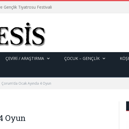
e Gençlik Tiyatrosu Festivali
ÇEVİRİ / ARAŞTIRMA
ÇOCUK – GENÇLIK
KÖŞE
Çorum’da Ocak Ayında 4 Oyun
4 Oyun