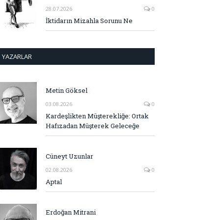
28.07.2026
0
İktidarın Mizahla Sorunu Ne
YAZARLAR
Metin Göksel
03.08.2026
0
Kardeşlikten Müşterekliğe: Ortak
Hafızadan Müşterek Geleceğe
Cüneyt Uzunlar
02.08.2026
0
Aptal
Erdoğan Mitrani