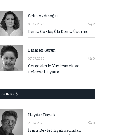
Selin Aydınoğlu
08.07.2026
2
Deniz Göktaş Ölü Deniz Üzerine
Dikmen Gürün
07.07.2026
0
Gerçeklerle Yüzleşmek ve
Belgesel Tiyatro
AÇIK KÖŞE
Haydar Bayak
29.04.2026
0
İzmir Devlet Tiyatrosu’ndan