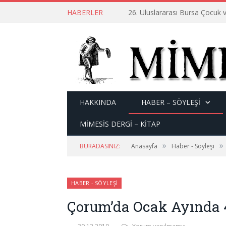
HABERLER
26. Uluslararası Bursa Çocuk v
HAKKINDA
HABER – SÖYLEŞI
MİMESİS DERGİ – KİTAP
»
»
BURADASINIZ:
Anasayfa
Haber - Söyleşi
HABER - SÖYLEŞI
Çorum’da Ocak Ayında 