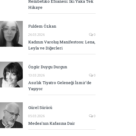
Rembetiko Efsanesi: İki Yaka Tek
Hikaye
Fuldem Özkan
26.03.2026
0
Kadının Varoluş Manifestosu: Lena,
Leyla ve Diğerleri
Özgür Duygu Durgun
13.03.2026
0
Asırlık Tiyatro Geleneği İzmir’de
Yaşıyor
Gürel Sürücü
05.03.2026
0
Medea’nın Kafasına Dair