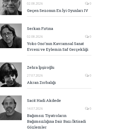
02.08.2026
0
Geçen Sezonun En İyi Oyunları IV
Serkan Fırtına
02.08.2026
0
Yoko Ono’nun Kavramsal Sanat
Evreni ve Eylemin Saf Gerçekliği
Zehra İpşiroğlu
27.07.2026
0
Akran Zorbalığı
Sacit Hadi Akdede
14.07.2026
0
Bağımsız Tiyatroların
Bağımsızlığına Dair Bazı İktisadi
Gözlemler