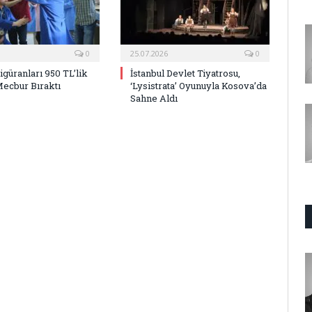
0
25.07.2026
0
Figüranları 950 TL’lik
İstanbul Devlet Tiyatrosu,
Mecbur Bıraktı
‘Lysistrata’ Oyunuyla Kosova’da
Sahne Aldı