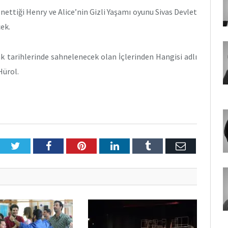
nettiği Henry ve Alice’nin Gizli Yaşamı oyunu Sivas Devlet
ek.
k tarihlerinde sahnelenecek olan İçlerinden Hangisi adlı
Hürol.
Twitter
Facebook
Pinterest
LinkedIn
Tumblr
E-
Posta