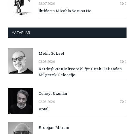
28.07.2026
0
İktidarın Mizahla Sorunu Ne
YAZARLAR
Metin Göksel
03.08.2026
0
Kardeşlikten Müşterekliğe: Ortak Hafızadan
Müşterek Geleceğe
Cüneyt Uzunlar
02.08.2026
0
Aptal
Erdoğan Mitrani