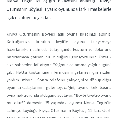
Merve Engin iki aşığın hikayesini anlattığı Kıyıya
Oturmanın Böylesi tiyatro oyununda farklı maskelerle
aşık da oluyor uşak da…
Kıyıya Oturmanın Böylesi adlı oyuna biletinizi aldınız.
Koltuğunuza kurulup keyifle oyunu izleyemeye
hazırlanırken sahnede telaş içinde kostüm ve dekorunu
hazırlamaya çalışan biri olduğunu görüyorsunuz. Üstelik
size sahneden laf atıyor: “Yağmur da amma yağdı bugün”
gibi. Hatta kostümünün fermuarını çekmesi için sizden
yardım istiyor… Sonra telefonu çalıyor, size dönüp diğer
oyun arkadaşlarının gelemeyeceğini, oyunu tek başına
oynamak zorunda olduğunu söylüyor. “Böyle tiyatro oyunu
mu olur?” demeyin. 25 yaşındaki oyuncu Merve Engin’in
sahneye koyduğu Kıyıya Oturmanın Böylesi, 11 karakterli
tek kişilik bir tiyatro oyunu. Oyun, 500 yıllık İtalyan halk