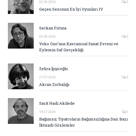
02.08.2026
0
Geçen Sezonun En İyi Oyunları IV
Serkan Fırtına
02.08.2026
0
Yoko Ono’nun Kavramsal Sanat Evreni ve
Eylemin Saf Gerçekliği
Zehra İpşiroğlu
27.07.2026
0
Akran Zorbalığı
Sacit Hadi Akdede
14.07.2026
0
Bağımsız Tiyatroların Bağımsızlığına Dair Bazı
İktisadi Gözlemler