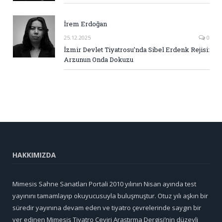
İrem Erdoğan
25.12.2025
0
İzmir Devlet Tiyatrosu’nda Sibel Erdenk Rejisi:
Arzunun Onda Dokuzu
HAKKIMIZDA
Mimesis Sahne Sanatları Portali 2010 yılının Nisan ayında test
yayınını tamamlayıp okuyucusuyla buluşmuştur. Otuz yılı aşkın bir
süredir yayınına devam eden ve tiyatro çevrelerinde saygın bir
yer edinen Mimesis Tiyatro Çeviri Araştırma Dergisi’nin düzeyli