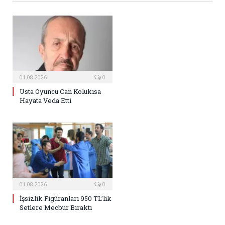
01.08.2026
0
Usta Oyuncu Can Kolukısa
Hayata Veda Etti
01.08.2026
0
İşsizlik Figüranları 950 TL’lik
Setlere Mecbur Bıraktı