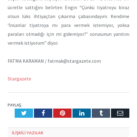
ücretle sattığını belirten Engin “Çünkü tiyatroyu biraz
olsun lüks ihtiyaçtan çıkarma çabasındayım. Kendime
‘İnsanlar tiyatroya mı para vermek istemiyor, yoksa
paraları olmadığı için mi gidemiyor?’ sorusunun yanıtını
vermek istiyorum” diyor.
FATMA KARAMAN / fatmak@stargazete.com
Stargazete
PAYLAŞ.
Twitter
Facebook
Pinterest
LinkedIn
Tumblr
E-
Posta
ILIŞKILI
YAZILAR