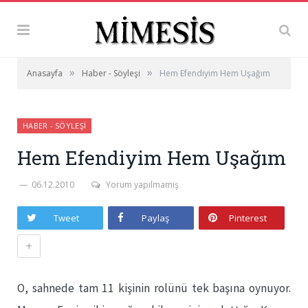
»
»
Anasayfa
Haber - Söyleşi
Hem Efendiyim Hem Uşağım
HABER - SÖYLEŞI
Hem Efendiyim Hem Uşağım
06.12.2010
Yorum yapılmamış
Tweet
Paylaş
Pinterest
+
O, sahnede tam 11 kişinin rolünü tek başına oynuyor.