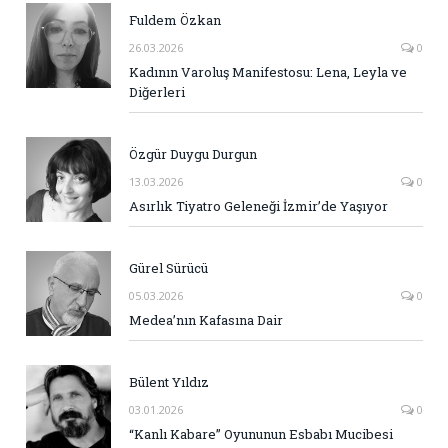
Fuldem Özkan
26.03.2026
0
Kadının Varoluş Manifestosu: Lena, Leyla ve
Diğerleri
Özgür Duygu Durgun
13.03.2026
0
Asırlık Tiyatro Geleneği İzmir’de Yaşıyor
Gürel Sürücü
05.03.2026
0
Medea’nın Kafasına Dair
Bülent Yıldız
03.01.2026
0
“Kanlı Kabare” Oyununun Esbabı Mucibesi