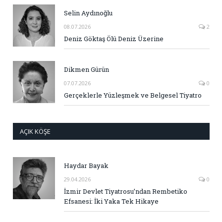
Selin Aydınoğlu
08.07.2026
2
Deniz Göktaş Ölü Deniz Üzerine
Dikmen Gürün
07.07.2026
0
Gerçeklerle Yüzleşmek ve Belgesel Tiyatro
AÇIK KÖŞE
Haydar Bayak
29.04.2026
0
İzmir Devlet Tiyatrosu’ndan Rembetiko
Efsanesi: İki Yaka Tek Hikaye