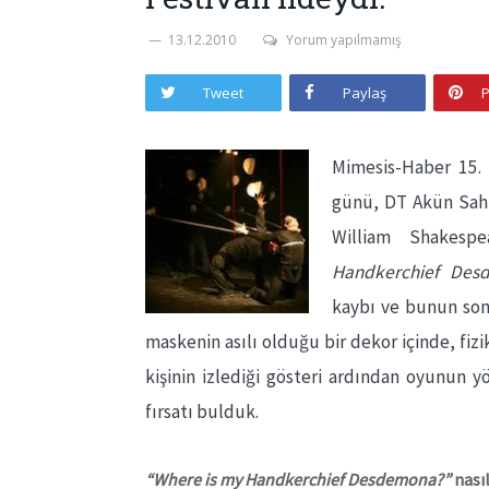
13.12.2010
Yorum yapılmamış
Tweet
Paylaş
P
Mimesis-Haber 15. U
günü, DT Akün Sahn
William Shakespe
Handkerchief Des
kaybı ve bunun son
maskenin asılı olduğu bir dekor içinde, fizik
kişinin izlediği gösteri ardından oyunun 
fırsatı bulduk.
“Where is my Handkerchief Desdemona?”
nası