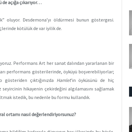
 de açığa çıkarıyor…
lık” oluyor. Desdemona’yı öldürmesi bunun göstergesi.
erinde kötülük de var iyilik de.
ıyoruz. Performans Art her sanat dalından yararlanan bir
ları performans gösterilerinde, öyküyü boşverebiliyorlar;
 o gösteriden çıktığınızda
Hamlet
’in öyküsünü de hiç
 seyircinin hikayenin çekirdeğini algılamasını sağlamak
altmak istedik, bu nedenle bu formu kullandık.
tral ortamı nasıl değerlendiriyorsunuz?
; ama bildiğim kadarıyla dünyanın her ülkesinde bu böyle.