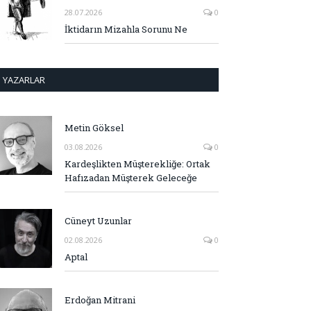
28.07.2026
0
İktidarın Mizahla Sorunu Ne
YAZARLAR
Metin Göksel
03.08.2026
0
Kardeşlikten Müşterekliğe: Ortak
Hafızadan Müşterek Geleceğe
Cüneyt Uzunlar
02.08.2026
0
Aptal
Erdoğan Mitrani