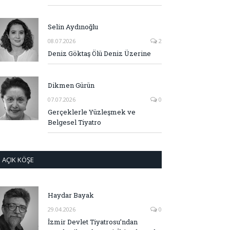
Selin Aydınoğlu
08.07.2026
2
Deniz Göktaş Ölü Deniz Üzerine
Dikmen Gürün
07.07.2026
0
Gerçeklerle Yüzleşmek ve
Belgesel Tiyatro
AÇIK KÖŞE
Haydar Bayak
29.04.2026
0
İzmir Devlet Tiyatrosu’ndan