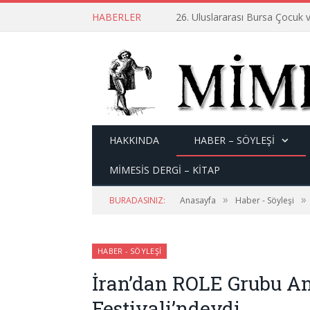
HABERLER
26. Uluslararası Bursa Çocuk v
HAKKINDA
HABER – SÖYLEŞI
MİMESİS DERGİ – KİTAP
»
»
BURADASINIZ:
Anasayfa
Haber - Söyleşi
HABER - SÖYLEŞI
İran’dan ROLE Grubu A
Festivali’ndeydi.