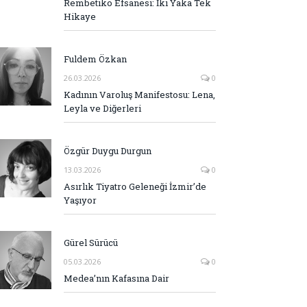
Rembetiko Efsanesi: İki Yaka Tek
Hikaye
Fuldem Özkan
26.03.2026
0
Kadının Varoluş Manifestosu: Lena,
Leyla ve Diğerleri
Özgür Duygu Durgun
13.03.2026
0
Asırlık Tiyatro Geleneği İzmir’de
Yaşıyor
Gürel Sürücü
05.03.2026
0
Medea’nın Kafasına Dair