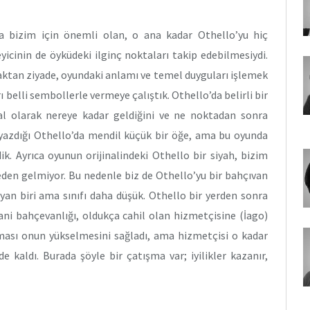
a bizim için önemli olan, o ana kadar Othello’yu hiç
cinin de öyküdeki ilginç noktaları takip edebilmesiydi.
aktan ziyade, oyundaki anlamı ve temel duyguları işlemek
ı belli sembollerle vermeye çalıştık. Othello’da belirli bir
al olarak nereye kadar geldiğini ve ne noktadan sonra
n yazdığı Othello’da mendil küçük bir öğe, ama bu oyunda
ik. Ayrıca oyunun orijinalindeki Othello bir siyah, bizim
ileden gelmiyor. Bu nedenle biz de Othello’yu bir bahçıvan
an biri ama sınıfı daha düşük. Othello bir yerden sonra
 yani bahçevanlığı, oldukça cahil olan hizmetçisine (İago)
olması onun yükselmesini sağladı, ama hizmetçisi o kadar
e kaldı. Burada şöyle bir çatışma var; iyilikler kazanır,