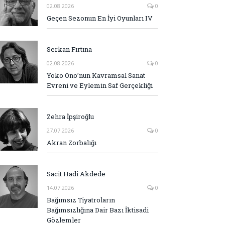
02.08.2026
0
Geçen Sezonun En İyi Oyunları IV
Serkan Fırtına
02.08.2026
0
Yoko Ono’nun Kavramsal Sanat
Evreni ve Eylemin Saf Gerçekliği
Zehra İpşiroğlu
27.07.2026
0
Akran Zorbalığı
Sacit Hadi Akdede
14.07.2026
0
Bağımsız Tiyatroların
Bağımsızlığına Dair Bazı İktisadi
Gözlemler