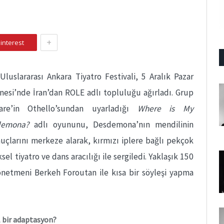
+
interest
luslararası Ankara Tiyatro Festivali, 5 Aralık Pazar
esi’nde İran’dan ROLE adlı topluluğu ağırladı. Grup
are’in Othello’sundan uyarladığı
Where is My
demona?
adlı oyununu, Desdemona’nın mendilinin
uçlarını merkeze alarak, kırmızı iplere bağlı pekçok
sel tiyatro ve dans aracılığı ile sergiledi. Yaklaşık 150
yönetmeni Berkeh Foroutan ile kısa bir söyleşi yapma
l bir adaptasyon?