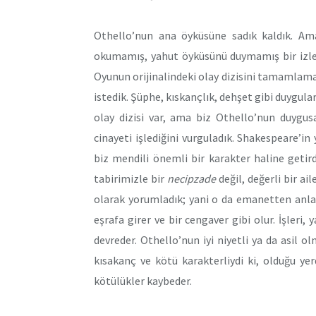
Othello’nun ana öyküsüne sadık kaldık. Am
okumamış, yahut öyküsünü duymamış bir izleyi
Oyunun orijinalindeki olay dizisini tamamlam
istedik. Şüphe, kıskançlık, dehşet gibi duygular
olay dizisi var, ama biz Othello’nun duygus
cinayeti işlediğini vurguladık. Shakespeare’i
biz mendili önemli bir karakter haline getird
tabirimizle bir
necipzade
değil, değerli bir a
olarak yorumladık; yani o da emanetten anlay
eşrafa girer ve bir cengaver gibi olur. İşleri,
devreder. Othello’nun iyi niyetli ya da asil 
kısakanç ve kötü karakterliydi ki, olduğu yerd
kötülükler kaybeder.