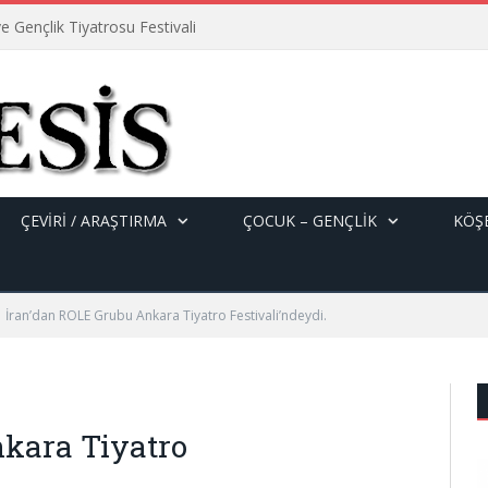
e Gençlik Tiyatrosu Festivali
ÇEVİRİ / ARAŞTIRMA
ÇOCUK – GENÇLIK
KÖŞE
İran’dan ROLE Grubu Ankara Tiyatro Festivali’ndeydi.
nkara Tiyatro