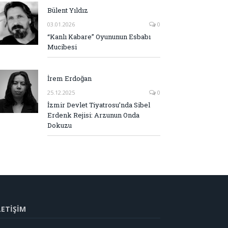
Bülent Yıldız
03.01.2026
0
“Kanlı Kabare” Oyununun Esbabı
Mucibesi
İrem Erdoğan
25.12.2025
0
İzmir Devlet Tiyatrosu’nda Sibel
Erdenk Rejisi: Arzunun Onda
Dokuzu
LETİŞİM