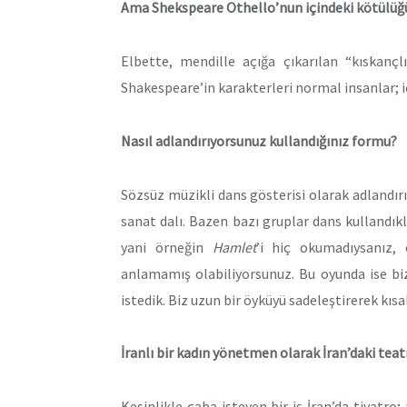
Ama Shekspeare Othello’nun içindeki kötülüğü
Elbette, mendille açığa çıkarılan “kıskanç
Shakespeare’in karakterleri normal insanlar; içl
Nasıl adlandırıyorsunuz kullandığınız formu?
Sözsüz müzikli dans gösterisi olarak adlandır
sanat dalı. Bazen bazı gruplar dans kullandık
yani örneğin
Hamlet
’i hiç okumadıysanız,
anlamamış olabiliyorsunuz. Bu oyunda ise biz
istedik. Biz uzun bir öyküyü sadeleştirerek kıs
İranlı bir kadın yönetmen olarak İran’daki tea
Kesinlikle çaba isteyen bir iş İran’da tiyatro