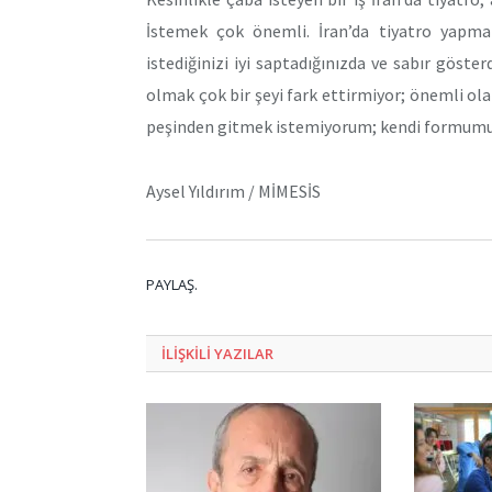
İstemek çok önemli. İran’da tiyatro yapm
istediğinizi iyi saptadığınızda ve sabır göste
olmak çok bir şeyi fark ettirmiyor; önemli olan
peşinden gitmek istemiyorum; kendi formumu 
Aysel Yıldırım / MİMESİS
PAYLAŞ.
ILIŞKILI
YAZILAR