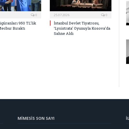
0
25.07.2026
0
Figüranları 950 TL’lik
İstanbul Devlet Tiyatrosu,
Mecbur Bıraktı
‘Lysistrata’ Oyunuyla Kosova’da
Sahne Aldı
MİMESİS SON SAYI
İ