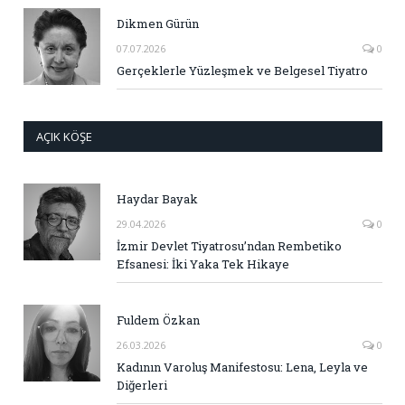
Dikmen Gürün
07.07.2026
0
Gerçeklerle Yüzleşmek ve Belgesel Tiyatro
AÇIK KÖŞE
Haydar Bayak
29.04.2026
0
İzmir Devlet Tiyatrosu’ndan Rembetiko
Efsanesi: İki Yaka Tek Hikaye
Fuldem Özkan
26.03.2026
0
Kadının Varoluş Manifestosu: Lena, Leyla ve
Diğerleri