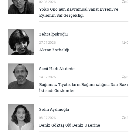
02.08.2026
0
Yoko Ono’nun Kavramsal Sanat Evreni ve
Eylemin Saf Gerçekliği
Zehra İpşiroğlu
27.07.2026
0
Akran Zorbalığı
Sacit Hadi Akdede
14.07.2026
0
Bağımsız Tiyatroların Bağımsızlığına Dair Bazı
İktisadi Gözlemler
Selin Aydınoğlu
08.07.2026
2
Deniz Göktaş Ölü Deniz Üzerine