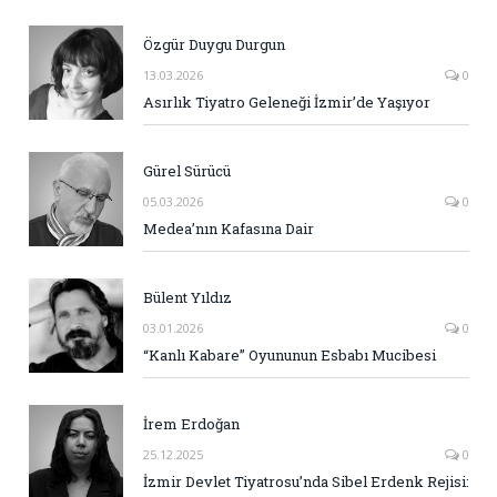
Özgür Duygu Durgun
13.03.2026
0
Asırlık Tiyatro Geleneği İzmir’de Yaşıyor
Gürel Sürücü
05.03.2026
0
Medea’nın Kafasına Dair
Bülent Yıldız
03.01.2026
0
“Kanlı Kabare” Oyununun Esbabı Mucibesi
İrem Erdoğan
25.12.2025
0
İzmir Devlet Tiyatrosu’nda Sibel Erdenk Rejisi: