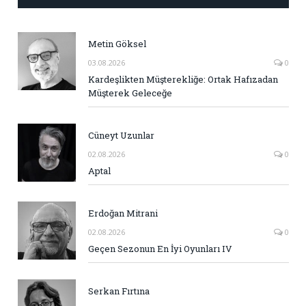
Metin Göksel
03.08.2026
0
Kardeşlikten Müşterekliğe: Ortak Hafızadan
Müşterek Geleceğe
Cüneyt Uzunlar
02.08.2026
0
Aptal
Erdoğan Mitrani
02.08.2026
0
Geçen Sezonun En İyi Oyunları IV
Serkan Fırtına