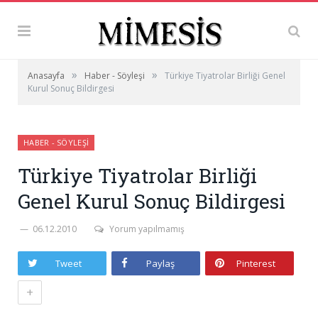
»
»
Anasayfa
Haber - Söyleşi
Türkiye Tiyatrolar Birliği Genel
Kurul Sonuç Bildirgesi
HABER - SÖYLEŞI
Türkiye Tiyatrolar Birliği
Genel Kurul Sonuç Bildirgesi
06.12.2010
Yorum yapılmamış
Tweet
Paylaş
Pinterest
+