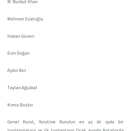
M. Nurkut İlhan
Mehmet Esatoğlu
Hakan Güneri
Evin Doğan
Aydın Bol
Taylan Ağsakal
Kımız Bozkır
Genel Kurul, Yürütme Kurulun en az iki ayda bir
toplanmasına ve ilk toplantının Ocak ayında Antalya’da