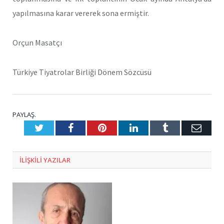
yapılmasına karar vererek sona ermiştir.
Orçun Masatçı
Türkiye Tiyatrolar Birliği Dönem Sözcüsü
PAYLAŞ.
Twitter
Facebook
Pinterest
LinkedIn
Tumblr
E-
Posta
ILIŞKILI
YAZILAR