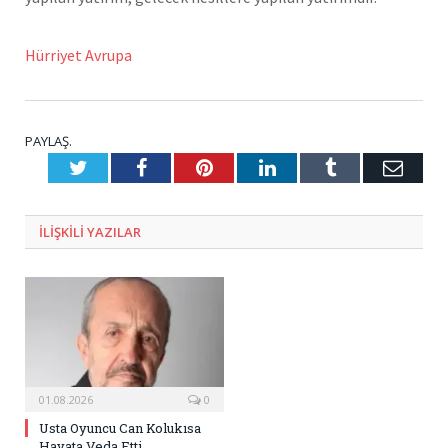
Hürriyet Avrupa
PAYLAŞ.
Twitter
Facebook
Pinterest
LinkedIn
Tumblr
E-
Posta
ILIŞKILI
YAZILAR
01.08.2026
0
Usta Oyuncu Can Kolukısa
Hayata Veda Etti