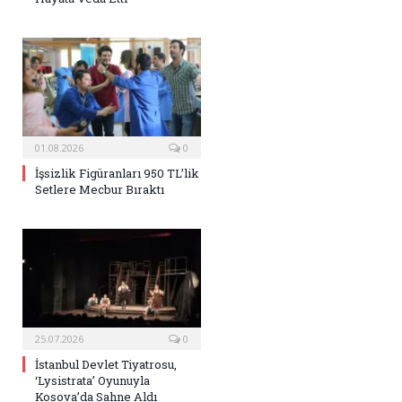
01.08.2026
0
İşsizlik Figüranları 950 TL’lik
Setlere Mecbur Bıraktı
25.07.2026
0
İstanbul Devlet Tiyatrosu,
‘Lysistrata’ Oyunuyla
Kosova’da Sahne Aldı