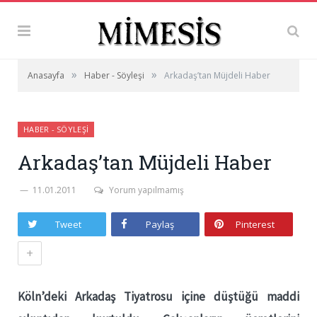
»
»
Anasayfa
Haber - Söyleşi
Arkadaş’tan Müjdeli Haber
HABER - SÖYLEŞI
Arkadaş’tan Müjdeli Haber
11.01.2011
Yorum yapılmamış
Tweet
Paylaş
Pinterest
+
Köln’deki Arkadaş Tiyatrosu içine düştüğü maddi