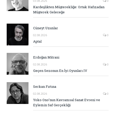
03.08.2026
0
Kardeşlikten Müşterekliğe: Ortak Hafızadan
Müşterek Geleceğe
Cüneyt Uzunlar
02.08.2026
0
Aptal
Erdoğan Mitrani
02.08.2026
0
Geçen Sezonun En İyi Oyunları IV
Serkan Fırtına
02.08.2026
0
Yoko Ono’nun Kavramsal Sanat Evreni ve
Eylemin Saf Gerçekliği