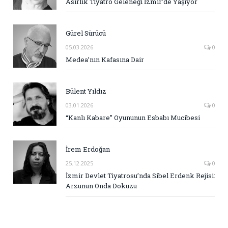
Asırlık Tiyatro Geleneği İzmir’de Yaşıyor
Gürel Sürücü
05.03.2026
0
Medea’nın Kafasına Dair
Bülent Yıldız
03.01.2026
0
“Kanlı Kabare” Oyununun Esbabı Mucibesi
İrem Erdoğan
25.12.2025
0
İzmir Devlet Tiyatrosu’nda Sibel Erdenk Rejisi:
Arzunun Onda Dokuzu