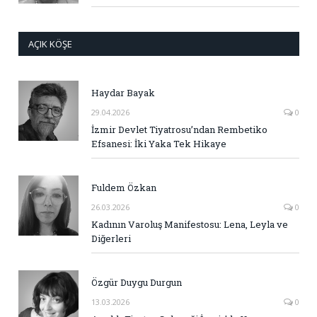
AÇIK KÖŞE
Haydar Bayak
29.04.2026
0
İzmir Devlet Tiyatrosu’ndan Rembetiko
Efsanesi: İki Yaka Tek Hikaye
Fuldem Özkan
26.03.2026
0
Kadının Varoluş Manifestosu: Lena, Leyla ve
Diğerleri
Özgür Duygu Durgun
13.03.2026
0