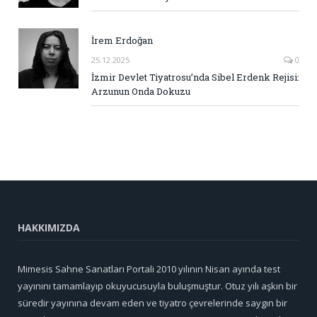
İrem Erdoğan
25.12.2025
0
İzmir Devlet Tiyatrosu’nda Sibel Erdenk Rejisi:
Arzunun Onda Dokuzu
HAKKIMIZDA
Mimesis Sahne Sanatları Portali 2010 yılının Nisan ayında test
yayınını tamamlayıp okuyucusuyla buluşmuştur. Otuz yılı aşkın bir
süredir yayınına devam eden ve tiyatro çevrelerinde saygın bir