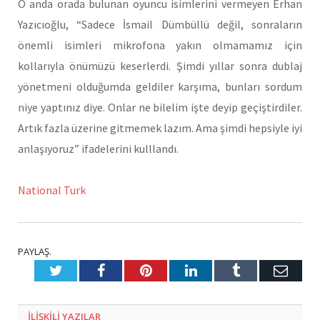
O anda orada bulunan oyuncu isimlerini vermeyen Erhan
Yazıcıoğlu, “Sadece İsmail Dümbüllü değil, sonraların
önemli isimleri mikrofona yakın olmamamız için
kollarıyla önümüzü keserlerdi. Şimdi yıllar sonra dublaj
yönetmeni olduğumda geldiler karşıma, bunları sordum
niye yaptınız diye. Onlar ne bilelim işte deyip geçiştirdiler.
Artık fazla üzerine gitmemek lazım. Ama şimdi hepsiyle iyi
anlaşıyoruz” ifadelerini kulllandı.
National Turk
PAYLAŞ.
Twitter
Facebook
Pinterest
LinkedIn
Tumblr
E-
Posta
ILIŞKILI
YAZILAR