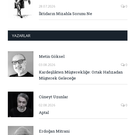
28.07.2026
0
İktidarın Mizahla Sorunu Ne
YAZARLAR
Metin Göksel
03.08.2026
0
Kardeşlikten Müşterekliğe: Ortak Hafızadan
Müşterek Geleceğe
Cüneyt Uzunlar
02.08.2026
0
Aptal
Erdoğan Mitrani