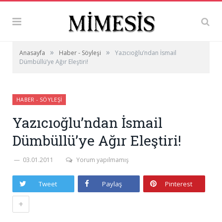
»
»
Anasayfa
Haber - Söyleşi
Yazıcıoğlu’ndan İsmail
Dümbüllü’ye Ağır Eleştiri!
HABER - SÖYLEŞI
Yazıcıoğlu’ndan İsmail
Dümbüllü’ye Ağır Eleştiri!
03.01.2011
Yorum yapılmamış
Tweet
Paylaş
Pinterest
+