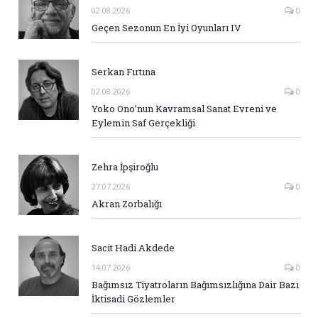
02.08.2026
0
Geçen Sezonun En İyi Oyunları IV
Serkan Fırtına
02.08.2026
0
Yoko Ono’nun Kavramsal Sanat Evreni ve
Eylemin Saf Gerçekliği
Zehra İpşiroğlu
27.07.2026
0
Akran Zorbalığı
Sacit Hadi Akdede
14.07.2026
0
Bağımsız Tiyatroların Bağımsızlığına Dair Bazı
İktisadi Gözlemler