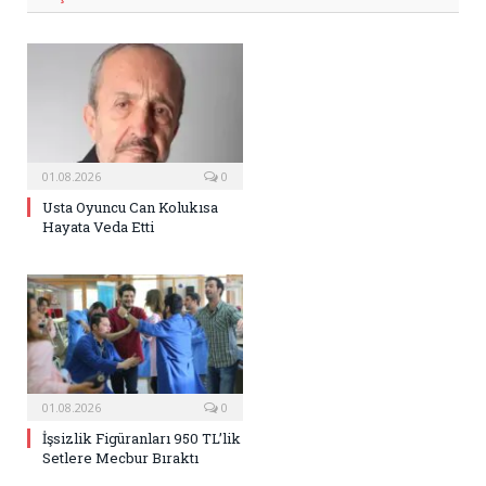
01.08.2026
0
Usta Oyuncu Can Kolukısa
Hayata Veda Etti
01.08.2026
0
İşsizlik Figüranları 950 TL’lik
Setlere Mecbur Bıraktı