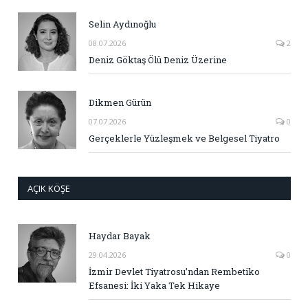
Selin Aydınoğlu
08.07.2026
2
Deniz Göktaş Ölü Deniz Üzerine
Dikmen Gürün
07.07.2026
0
Gerçeklerle Yüzleşmek ve Belgesel Tiyatro
AÇIK KÖŞE
Haydar Bayak
29.04.2026
0
İzmir Devlet Tiyatrosu’ndan Rembetiko
Efsanesi: İki Yaka Tek Hikaye