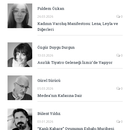
Fuldem Özkan
26.03.2026
0
Kadının Varoluş Manifestosu: Lena, Leyla ve
Diğerleri
Özgür Duygu Durgun
13.03.2026
0
Asırlık Tiyatro Geleneği İzmir’de Yaşıyor
Gürel Sürücü
05.03.2026
0
Medea’nın Kafasına Dair
Bülent Yıldız
03.01.2026
0
“Kanlı Kabare” Oyununun Esbabı Mucibesi