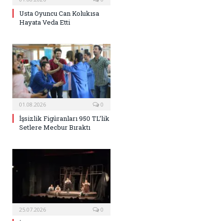
Usta Oyuncu Can Kolukısa
Hayata Veda Etti
01.08.2026
0
İşsizlik Figüranları 950 TL’lik
Setlere Mecbur Bıraktı
25.07.2026
0