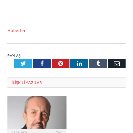
Haberler
PAYLAŞ.
Twitter
Facebook
Pinterest
LinkedIn
Tumblr
E-
Posta
ILIŞKILI
YAZILAR
01.08.2026
0