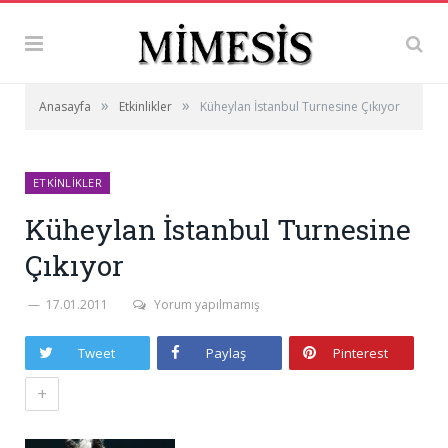
»
»
Anasayfa
Etkinlikler
Küheylan İstanbul Turnesine Çıkıyor
ETKINLIKLER
Küheylan İstanbul Turnesine
Çıkıyor
17.01.2011
Yorum yapılmamış
Tweet
Paylaş
Pinterest
+