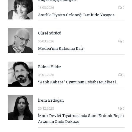
13.03.2026
0
Asırlık Tiyatro Geleneği İzmir’de Yaşıyor
Gürel Sürücü
05.03.2026
0
Medea’nın Kafasına Dair
Bülent Yıldız
03.01.2026
0
“Kanlı Kabare” Oyununun Esbabı Mucibesi
İrem Erdoğan
25.12.2025
0
İzmir Devlet Tiyatrosu’nda Sibel Erdenk Rejisi:
Arzunun Onda Dokuzu