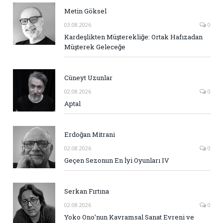
Metin Göksel
03.08.2026
0
Kardeşlikten Müşterekliğe: Ortak Hafızadan
Müşterek Geleceğe
Cüneyt Uzunlar
02.08.2026
0
Aptal
Erdoğan Mitrani
02.08.2026
0
Geçen Sezonun En İyi Oyunları IV
Serkan Fırtına
02.08.2026
0
Yoko Ono’nun Kavramsal Sanat Evreni ve