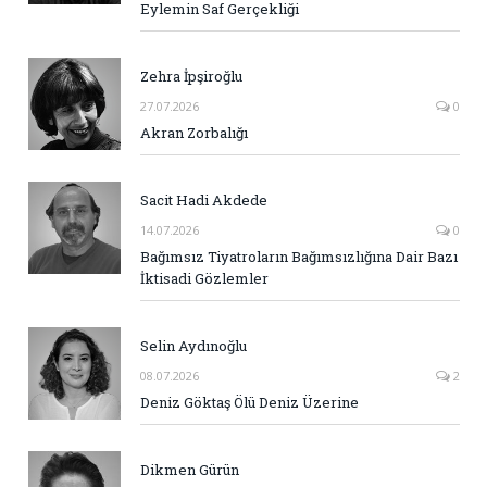
Eylemin Saf Gerçekliği
Zehra İpşiroğlu
27.07.2026
0
Akran Zorbalığı
Sacit Hadi Akdede
14.07.2026
0
Bağımsız Tiyatroların Bağımsızlığına Dair Bazı
İktisadi Gözlemler
Selin Aydınoğlu
08.07.2026
2
Deniz Göktaş Ölü Deniz Üzerine
Dikmen Gürün