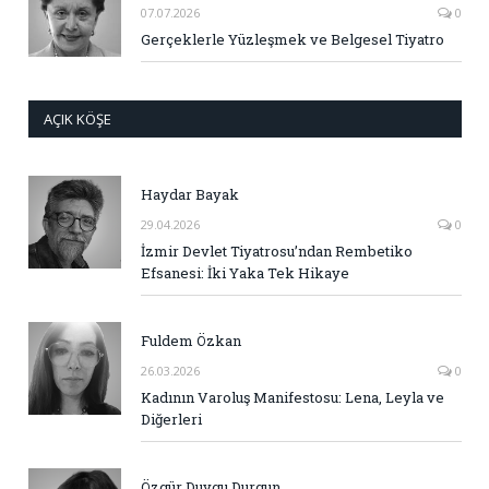
07.07.2026
0
Gerçeklerle Yüzleşmek ve Belgesel Tiyatro
AÇIK KÖŞE
Haydar Bayak
29.04.2026
0
İzmir Devlet Tiyatrosu’ndan Rembetiko
Efsanesi: İki Yaka Tek Hikaye
Fuldem Özkan
26.03.2026
0
Kadının Varoluş Manifestosu: Lena, Leyla ve
Diğerleri
Özgür Duygu Durgun