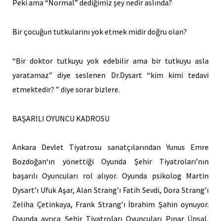
Peki ama “Normal” dediğimiz şey nedir aslında?
Bir çocuğun tutkularını yok etmek midir doğru olan?
“Bir doktor tutkuyu yok edebilir ama bir tutkuyu asla
yaratamaz” diye seslenen Dr.Dysart “kim kimi tedavi
etmektedir? ” diye sorar bizlere.
BAŞARILI OYUNCU KADROSU
Ankara Devlet Tiyatrosu sanatçılarından
Yunus Emre
Bozdoğan
‘ın yönettiği Oyunda Şehir Tiyatroları’nın
başarılı Oyuncuları rol alıyor. Oyunda psikolog Martin
Dysart’ı Ufuk Aşar, Alan Strang’ı
Fatih
Sevdi, Dora Strang’ı
Zeliha
Çetinkaya
, Frank Strang’ı
İbrahim Şahin
oynuyor.
Oyunda ayrıca Şehir Tiyatroları Oyuncuları Pınar Ünsal,