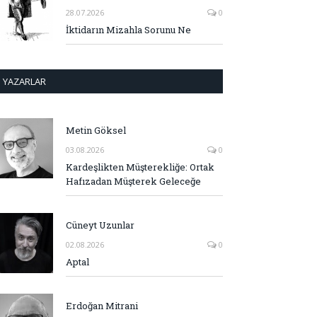
28.07.2026
0
İktidarın Mizahla Sorunu Ne
YAZARLAR
Metin Göksel
03.08.2026
0
Kardeşlikten Müşterekliğe: Ortak
Hafızadan Müşterek Geleceğe
Cüneyt Uzunlar
02.08.2026
0
Aptal
Erdoğan Mitrani