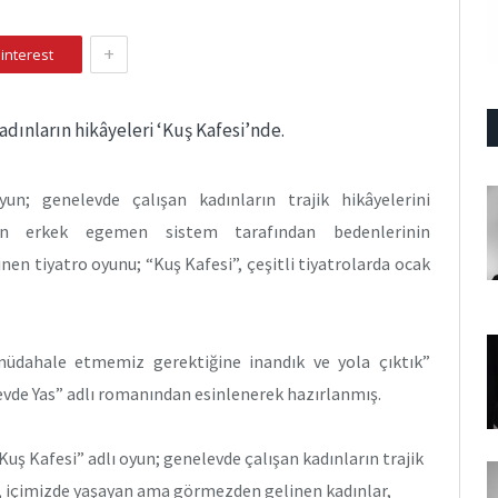
+
interest
dınların hikâyeleri ‘Kuş Kafesi’nde.
yun; genelevde çalışan kadınların trajik hikâyelerini
arın erkek egemen sistem tarafından bedenlerinin
en tiyatro oyunu; “Kuş Kafesi”, çeşitli tiyatrolarda ocak
üdahale etmemiz gerektiğine inandık ve yola çıktık”
levde Yas” adlı romanından esinlenerek hazırlanmış.
ş Kafesi” adlı oyun; genelevde çalışan kadınların trajik
iş, içimizde yaşayan ama görmezden gelinen kadınlar,