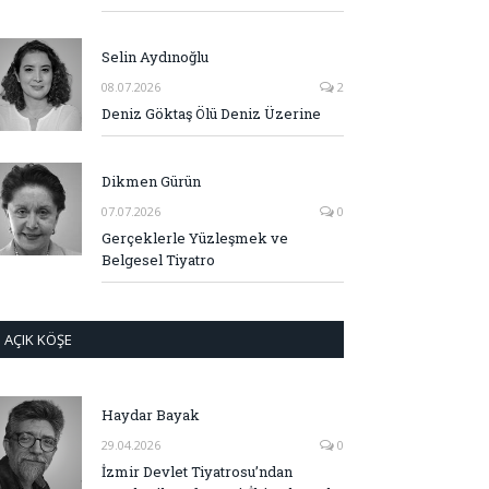
Selin Aydınoğlu
08.07.2026
2
Deniz Göktaş Ölü Deniz Üzerine
Dikmen Gürün
07.07.2026
0
Gerçeklerle Yüzleşmek ve
Belgesel Tiyatro
AÇIK KÖŞE
Haydar Bayak
29.04.2026
0
İzmir Devlet Tiyatrosu’ndan