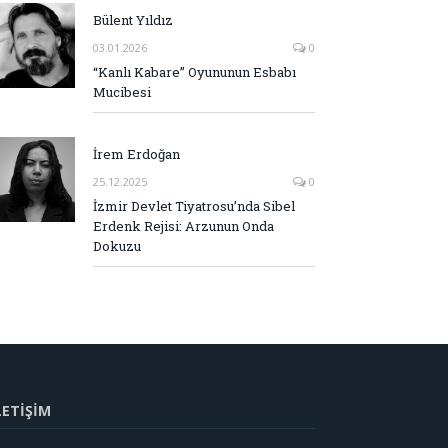
Bülent Yıldız
03.01.2026
0
“Kanlı Kabare” Oyununun Esbabı
Mucibesi
İrem Erdoğan
25.12.2025
0
İzmir Devlet Tiyatrosu’nda Sibel
Erdenk Rejisi: Arzunun Onda
Dokuzu
LETİŞİM