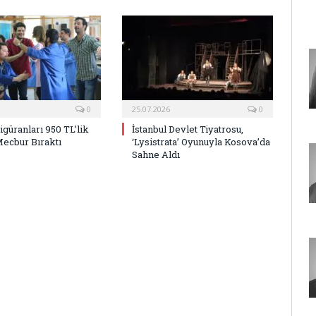
0
25.07.2026
0
Figüranları 950 TL’lik
İstanbul Devlet Tiyatrosu,
Mecbur Bıraktı
‘Lysistrata’ Oyunuyla Kosova’da
Sahne Aldı