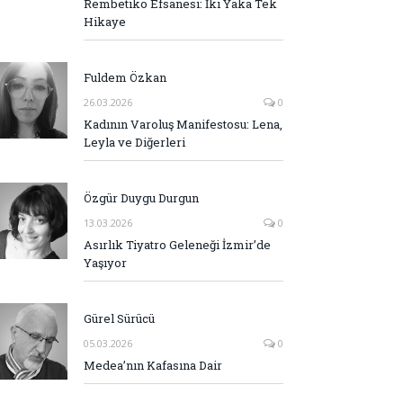
Rembetiko Efsanesi: İki Yaka Tek
Hikaye
Fuldem Özkan
26.03.2026
0
Kadının Varoluş Manifestosu: Lena,
Leyla ve Diğerleri
Özgür Duygu Durgun
13.03.2026
0
Asırlık Tiyatro Geleneği İzmir’de
Yaşıyor
Gürel Sürücü
05.03.2026
0
Medea’nın Kafasına Dair