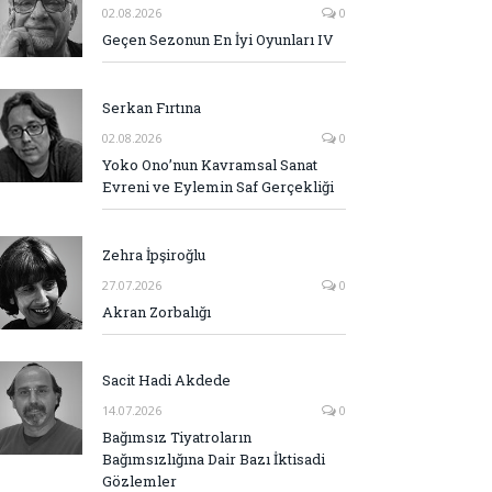
02.08.2026
0
Geçen Sezonun En İyi Oyunları IV
Serkan Fırtına
02.08.2026
0
Yoko Ono’nun Kavramsal Sanat
Evreni ve Eylemin Saf Gerçekliği
Zehra İpşiroğlu
27.07.2026
0
Akran Zorbalığı
Sacit Hadi Akdede
14.07.2026
0
Bağımsız Tiyatroların
Bağımsızlığına Dair Bazı İktisadi
Gözlemler