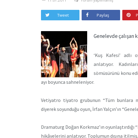
17.01.2011
Yorum yapılmamış
Tweet
Paylaş
P
Genelevde çalışan ka
‘Kuş Kafesi’ adlı o
anlatıyor. Kadınl
sömüsürünü konu edin
ayı boyunca sahneleniyor.
Vetiyatro tiyatro grubunun “Tüm bunlara m
diyerek soyunduğu oyun, İrfan Yalçın’ın “Gene
Dramaturg Doğan Korkmaz’ın oyunlaştırdığı “Ku
hikâyelerini anlatıyor. Toplumun dışına itilm