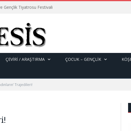
e Gençlik Tiyatrosu Festivali
ÇEVİRİ / ARAŞTIRMA
ÇOCUK – GENÇLIK
KÖŞE
dınların’ Trajedileri!
i!