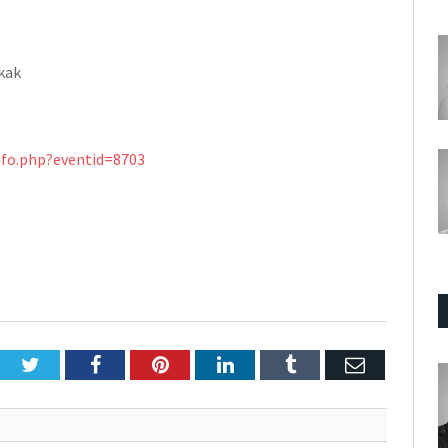
kak
nfo.php?eventid=8703
Twitter
Facebook
Pinterest
LinkedIn
Tumblr
E-
Posta