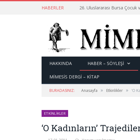
HABERLER
26. Uluslararası Bursa Çocuk v
HAKKINDA
HABER – SÖYLEŞI
MİMESİS DERGİ – KİTAP
»
»
BURADASINIZ:
Anasayfa
Etkinlikler
‘O Ka
ETKINLIKLER
‘O Kadınların’ Trajediler