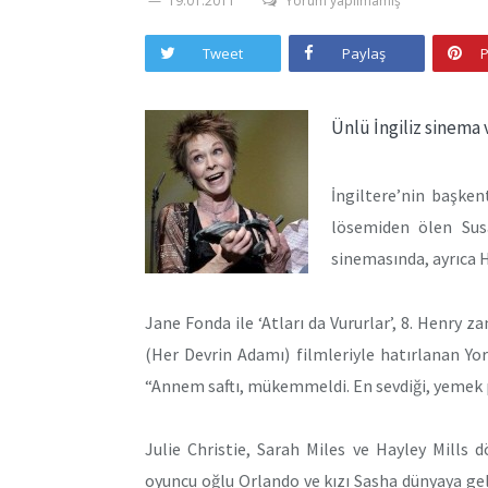
19.01.2011
Yorum yapılmamış
Tweet
Paylaş
P
Ünlü İngiliz sinema
İngiltere’nin başken
lösemiden ölen Susan
sinemasında, ayrıca H
Jane Fonda ile ‘Atları da Vururlar’, 8. Henry
(Her Devrin Adamı) filmleriyle hatırlanan Y
“Annem saftı, mükemmeldi. En sevdiği, yemek 
Julie Christie, Sarah Miles ve Hayley Mills
oyuncu oğlu Orlando ve kızı Sasha dünyaya gel