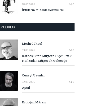
28.07.2026
0
İktidarın Mizahla Sorunu Ne
YAZARLAR
Metin Göksel
03.08.2026
0
Kardeşlikten Müşterekliğe: Ortak
Hafızadan Müşterek Geleceğe
Cüneyt Uzunlar
02.08.2026
0
Aptal
Erdoğan Mitrani