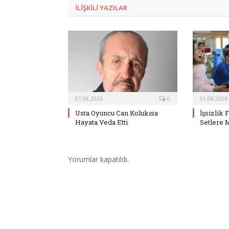
ILIŞKILI
YAZILAR
01.08.2026
0
01.08.2026
Usta Oyuncu Can Kolukısa
İşsizlik 
Hayata Veda Etti
Setlere 
Yorumlar kapatıldı.