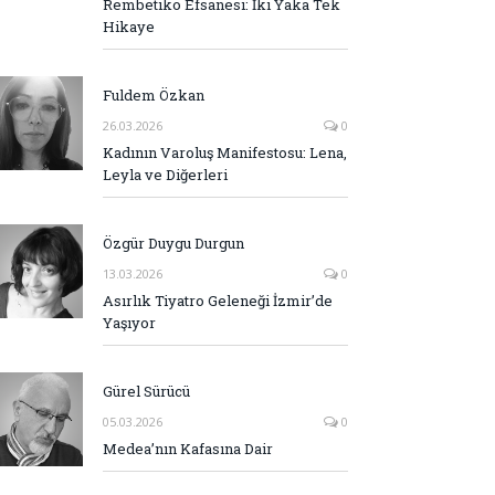
Rembetiko Efsanesi: İki Yaka Tek
Hikaye
Fuldem Özkan
26.03.2026
0
Kadının Varoluş Manifestosu: Lena,
Leyla ve Diğerleri
Özgür Duygu Durgun
13.03.2026
0
Asırlık Tiyatro Geleneği İzmir’de
Yaşıyor
Gürel Sürücü
05.03.2026
0
Medea’nın Kafasına Dair