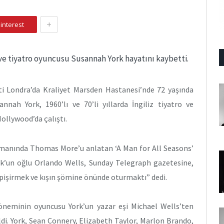
+
interest
 ve tiyatro oyuncusu Susannah York hayatını kaybetti.
ti Londra’da Kraliyet Marsden Hastanesi’nde 72 yaşında
nah York, 1960’lı ve 70’li yıllarda İngiliz tiyatro ve
ollywood’da çalıştı.
 zamanında Thomas More’u anlatan ‘A Man for All Seasons’
ork’un oğlu Orlando Wells, Sunday Telegraph gazetesine,
pişirmek ve kışın şömine önünde oturmaktı” dedi.
 döneminin oyuncusu York’un yazar eşi Michael Wells’ten
di. York, Sean Connery, Elizabeth Taylor, Marlon Brando,