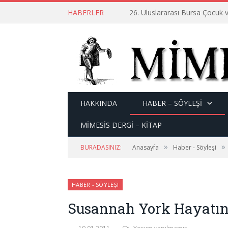
HABERLER
26. Uluslararası Bursa Çocuk v
HAKKINDA
HABER – SÖYLEŞI
MİMESİS DERGİ – KİTAP
»
»
BURADASINIZ:
Anasayfa
Haber - Söyleşi
HABER - SÖYLEŞI
Susannah York Hayatın