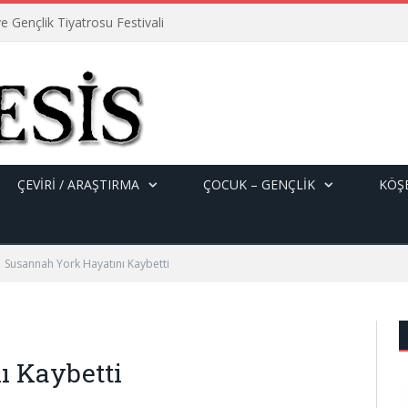
e Gençlik Tiyatrosu Festivali
ÇEVİRİ / ARAŞTIRMA
ÇOCUK – GENÇLIK
KÖŞE
Susannah York Hayatını Kaybetti
ı Kaybetti