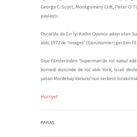
George C. Scott, Montgomery Clift, Peter O’To
paylaştı.
Oscar’da da En İyi Kadın Oyuncu adayı olan S
aldı; 1972’de ‘Images’ (Görünümler) gerilim fi
Gişe filmlerinden ‘Superman’de rol kabul ed
komedi dizisinde de rol aldı. York, İsrail devl
yatan Mordehay Vanunu’nun serbest bırakılması 
Hürriyet
PAYLAŞ.