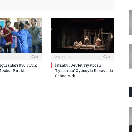
0
25.07.2026
0
Figüranları 950 TL’lik
İstanbul Devlet Tiyatrosu,
Mecbur Bıraktı
‘Lysistrata’ Oyunuyla Kosova’da
Sahne Aldı