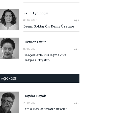
Selin Aydınoğlu
08.07.2026
2
Deniz Göktaş Ölü Deniz Üzerine
Dikmen Gürün
07.07.2026
0
Gerçeklerle Yüzleşmek ve
Belgesel Tiyatro
AÇIK KÖŞE
Haydar Bayak
29.04.2026
0
İzmir Devlet Tiyatrosu’ndan