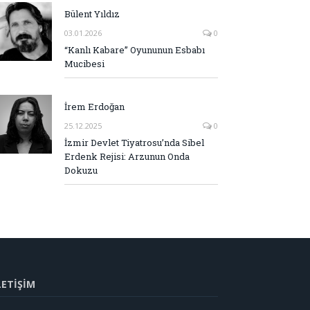
Bülent Yıldız
03.01.2026
0
“Kanlı Kabare” Oyununun Esbabı
Mucibesi
İrem Erdoğan
25.12.2025
0
İzmir Devlet Tiyatrosu’nda Sibel
Erdenk Rejisi: Arzunun Onda
Dokuzu
LETİŞİM