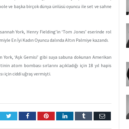
ole ve başka birçok dünya ünlüsü oyuncu ile set ve sahne
usannah York, Henry Fielding’in ‘Tom Jones’ eserinde rol
lmiyle En İyi Kadın Oyuncu dalında Altın Palmiye kazandı.
en York, ‘Aşk Gemisi’ gibi suya sabuna dokunan Amerikan
etinin atom bombası sırlarını açıkladığı için 18 yıl hapis
için ciddi uğraş vermişti.
Twitter
Facebook
Pinterest
LinkedIn
Tumblr
E-
Posta