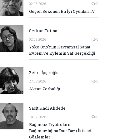
02.08.2026
0
Geçen Sezonun En İyi Oyunları IV
Serkan Fırtına
02.08.2026
0
Yoko Ono’nun Kavramsal Sanat
Evreni ve Eylemin Saf Gerçekliği
Zehra İpşiroğlu
27.07.2026
0
Akran Zorbalığı
Sacit Hadi Akdede
14.07.2026
0
Bağımsız Tiyatroların
Bağımsızlığına Dair Bazı İktisadi
Gözlemler