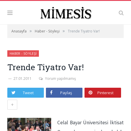
»
»
Anasayfa
Haber - Söyleşi
Trende Tiyatro Var!
HABER - SÖYLEŞI
Trende Tiyatro Var!
27.01.2011
Yorum yapılmamış
Tweet
Paylaş
Pinterest
+
Celal Bayar Üniversitesi İktisat