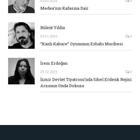
05.03.2026
0
Medea’nın Kafasına Dair
Bülent Yıldız
03.01.2026
0
“Kanlı Kabare” Oyununun Esbabı Mucibesi
İrem Erdoğan
25.12.2025
0
İzmir Devlet Tiyatrosu’nda Sibel Erdenk Rejisi:
Arzunun Onda Dokuzu