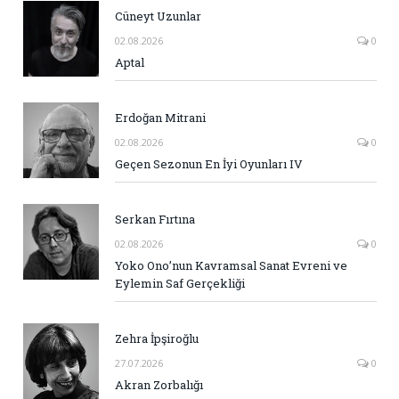
Cüneyt Uzunlar
02.08.2026
0
Aptal
Erdoğan Mitrani
02.08.2026
0
Geçen Sezonun En İyi Oyunları IV
Serkan Fırtına
02.08.2026
0
Yoko Ono’nun Kavramsal Sanat Evreni ve
Eylemin Saf Gerçekliği
Zehra İpşiroğlu
27.07.2026
0
Akran Zorbalığı