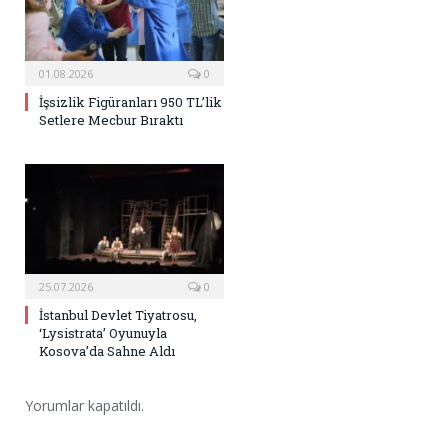
01.08.2026
0
İşsizlik Figüranları 950 TL’lik
Setlere Mecbur Bıraktı
25.07.2026
0
İstanbul Devlet Tiyatrosu,
‘Lysistrata’ Oyunuyla
Kosova’da Sahne Aldı
Yorumlar kapatıldı.