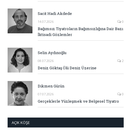
Sacit Hadi Akdede
14.07.2026
0
Bağımsız Tiyatroların Bağımsızlığına Dair Bazı
İktisadi Gözlemler
Selin Aydınoğlu
08.07.2026
2
Deniz Göktaş Ölü Deniz Üzerine
Dikmen Gürün
07.07.2026
0
Gerçeklerle Yüzleşmek ve Belgesel Tiyatro
AÇIK KÖŞE