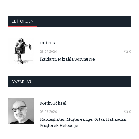
EDITÖRDEN
EDİTÖR
28.07.2026
0
İktidarın Mizahla Sorunu Ne
YAZARLAR
Metin Göksel
03.08.2026
0
Kardeşlikten Müşterekliğe: Ortak Hafızadan
Müşterek Geleceğe