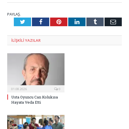
PAYLAŞ.
Twitter
Facebook
Pinterest
LinkedIn
Tumblr
E-
Posta
ILIŞKILI
YAZILAR
01.08.2026
0
Usta Oyuncu Can Kolukısa
Hayata Veda Etti