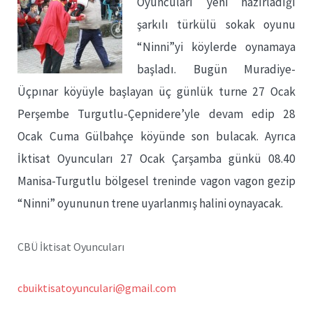
Oyuncuları yeni hazırladığı
şarkılı türkülü sokak oyunu
“Ninni”yi köylerde oynamaya
başladı. Bugün Muradiye-
Üçpınar köyüyle başlayan üç günlük turne 27 Ocak
Perşembe Turgutlu-Çepnidere’yle devam edip 28
Ocak Cuma Gülbahçe köyünde son bulacak. Ayrıca
İktisat Oyuncuları 27 Ocak Çarşamba günkü 08.40
Manisa-Turgutlu bölgesel treninde vagon vagon gezip
“Ninni” oyununun trene uyarlanmış halini oynayacak.
CBÜ İktisat Oyuncuları
cbuiktisatoyunculari@gmail.com