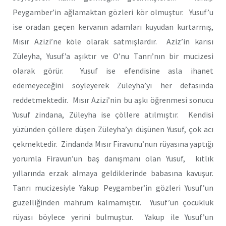
Peygamber’in ağlamaktan gözleri kör olmuştur. Yusuf’u
ise oradan geçen kervanın adamları kuyudan kurtarmış,
Mısır Azizi’ne köle olarak satmışlardır. Aziz’in karısı
Züleyha, Yusuf’a aşıktır ve O’nu Tanrı’nın bir mucizesi
olarak görür. Yusuf ise efendisine asla ihanet
edemeyeceğini söyleyerek Züleyha’yı her defasında
reddetmektedir. Mısır Azizi’nin bu aşkı öğrenmesi sonucu
Yusuf zindana, Züleyha ise çöllere atılmıştır. Kendisi
yüzünden çöllere düşen Züleyha’yı düşünen Yusuf, çok acı
çekmektedir. Zindanda Mısır Firavunu’nun rüyasına yaptığı
yorumla Firavun’un baş danışmanı olan Yusuf, kıtlık
yıllarında erzak almaya geldiklerinde babasına kavuşur.
Tanrı mucizesiyle Yakup Peygamber’in gözleri Yusuf’un
güzelliğinden mahrum kalmamıştır. Yusuf’un çocukluk
rüyası böylece yerini bulmuştur. Yakup ile Yusuf’un