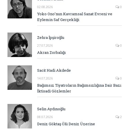
02.08.2026
0
Yoko Ono’nun Kavramsal Sanat Evreni ve
Eylemin Saf Gerçekliği
Zehra İpşiroğlu
27.07.2026
0
Akran Zorbalığı
Sacit Hadi Akdede
14.07.2026
0
Bağımsız Tiyatroların Bağımsızlığına Dair Bazı
İktisadi Gözlemler
Selin Aydınoğlu
08.07.2026
2
Deniz Göktaş Ölü Deniz Üzerine