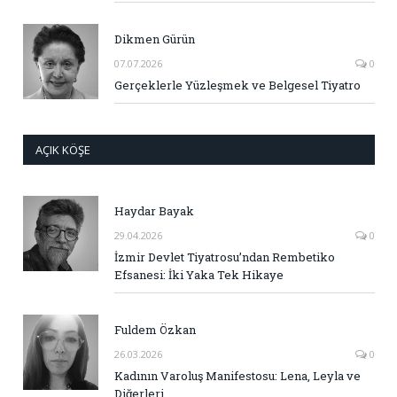
Dikmen Gürün
07.07.2026
0
Gerçeklerle Yüzleşmek ve Belgesel Tiyatro
AÇIK KÖŞE
Haydar Bayak
29.04.2026
0
İzmir Devlet Tiyatrosu’ndan Rembetiko
Efsanesi: İki Yaka Tek Hikaye
Fuldem Özkan
26.03.2026
0
Kadının Varoluş Manifestosu: Lena, Leyla ve
Diğerleri