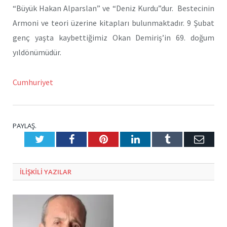
“Büyük Hakan Alparslan” ve “Deniz Kurdu”dur. Bestecinin
Armoni ve teori üzerine kitapları bulunmaktadır. 9 Şubat
genç yaşta kaybettiğimiz Okan Demiriş’in 69. doğum
yıldönümüdür.
Cumhuriyet
PAYLAŞ.
Twitter
Facebook
Pinterest
LinkedIn
Tumblr
E-
Posta
ILIŞKILI
YAZILAR