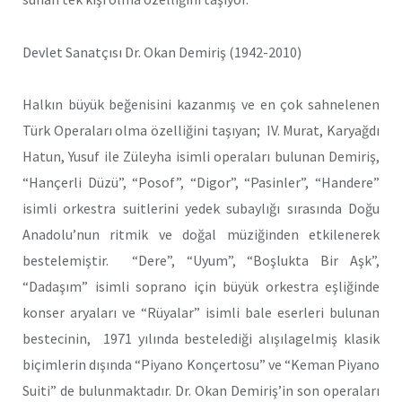
Devlet Sanatçısı Dr. Okan Demiriş (1942-2010)
Halkın büyük beğenisini kazanmış ve en çok sahnelenen
Türk Operaları olma özelliğini taşıyan; IV. Murat, Karyağdı
Hatun, Yusuf ile Züleyha isimli operaları bulunan Demiriş,
“Hançerli Düzü”, “Posof”, “Digor”, “Pasinler”, “Handere”
isimli orkestra suitlerini yedek subaylığı sırasında Doğu
Anadolu’nun ritmik ve doğal müziğinden etkilenerek
bestelemiştir. “Dere”, “Uyum”, “Boşlukta Bir Aşk”,
“Dadaşım” isimli soprano için büyük orkestra eşliğinde
konser aryaları ve “Rüyalar” isimli bale eserleri bulunan
bestecinin, 1971 yılında bestelediği alışılagel­miş klasik
biçimlerin dışında “Piyano Konçertosu” ve “Keman Piyano
Suiti” de bulunmaktadır. Dr. Okan Demiriş’in son operaları