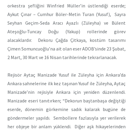
orkestra şefliğini Winfried Müller’in üstlendiği eserde;
Aykut Çınar – Cumhur Böler-Metin Turan (Yusuf), Sayra
Seyhan Geçim-Seda Aracı Ayazlı (Züleyha) ve Bülent
Ateşoğlu-Tuncay Doğu (Yakup) rollerinde görev
alacaklardır. Dekoru Çağda Çitkaya, kostüm tasarımı
Çimen Somuncuoğlu’na ait olan eser ADOB’sinde 23 Şubat,
2 Mart, 30 Mart ve 16 Nisan tarihlerinde tekrarlanacak.
Rejisör Aytaç Manizade Yusuf ile Züleyha için Ankara’da
Ankara sahnelerine ilk kez taşınan Yusuf ile Züleyha, Aytaç
Manizade’nin rejisiyle Ankara için yeniden düzenlendi.
Manizade eseri tanıtırken; “Dekorun baştanbaşa değiştiği
eserde, dönemin görkemine sadık kalarak bugüne de
göndermeler yapıldı. Sembollere fazlasıyla yer verilerek
her objeye bir anlam yüklendi. Diğer aşk hikayelerinden