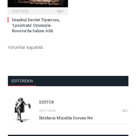
25.07.2026
0
İstanbul Devlet Tiyatrosu,
‘Lysistrata’ Oyunuyla
Kosova’da Sahne Aldı
Yorumlar kapatıldı.
EDITÖRDEN
EDİTÖR
28.07.2026
0
İktidarın Mizahla Sorunu Ne