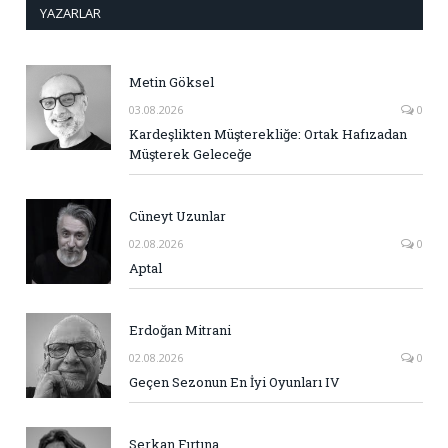
YAZARLAR
Metin Göksel
03.08.2026
0
Kardeşlikten Müşterekliğe: Ortak Hafızadan
Müşterek Geleceğe
Cüneyt Uzunlar
02.08.2026
0
Aptal
Erdoğan Mitrani
02.08.2026
0
Geçen Sezonun En İyi Oyunları IV
Serkan Fırtına