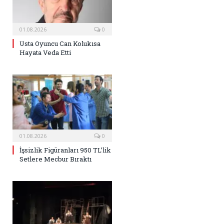
01.08.2026
0
Usta Oyuncu Can Kolukısa
Hayata Veda Etti
01.08.2026
0
İşsizlik Figüranları 950 TL’lik
Setlere Mecbur Bıraktı