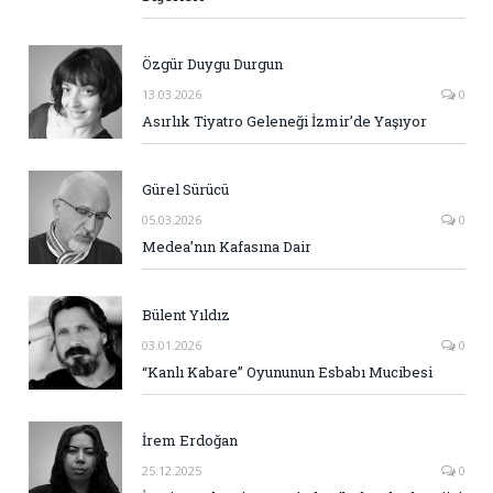
Özgür Duygu Durgun
13.03.2026
0
Asırlık Tiyatro Geleneği İzmir’de Yaşıyor
Gürel Sürücü
05.03.2026
0
Medea’nın Kafasına Dair
Bülent Yıldız
03.01.2026
0
“Kanlı Kabare” Oyununun Esbabı Mucibesi
İrem Erdoğan
25.12.2025
0