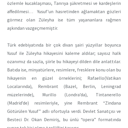
özlemle kucaklaşması, Tanrıya şükretmesi ve kardeşlerin
affedilmesi… Yusuf’un hasretinden ağlamaktan gözleri
görmez olan Züleyha ise tüm yaşananlara rağmen
aşkından vazgeçmemiştir.
Türk edebiyatında bir çok divan şairi yüzyıllar boyunca
Yusuf ile Züleyha hikayesini kaleme aldılar; sayısız halk
ozanımız da sazla, şiirle bu hikayeyi dilden dile anlattılar.
Batıda ise, minyatürlere, resimlere, fresklere konu olan bu
hikayenin en güzel örneklerini; Rafaello(Vatikan
Localarında), Rembrant (Bazel, Berlin, Leningrad
müzelerinde), Murillo (Londra’da), Tintanerello
(Madrid’de) resimleriyle, yine Rembrant “Zindana
Götürülen Yusuf” adlı ofortuyla verdi. Devlet Sanatçısı ve
Besteci Dr. Okan Demiriş, bu ünlü “opera” formatında
sunan tek kişi olma özelliğini taşıyor.