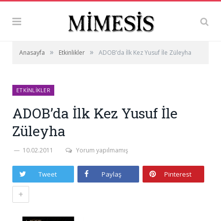
»
»
Anasayfa
Etkinlikler
ADOB’da İlk Kez Yusuf İle Züleyha
ETKINLIKLER
ADOB’da İlk Kez Yusuf İle
Züleyha
10.02.2011
Yorum yapılmamış
Tweet
Paylaş
Pinterest
+