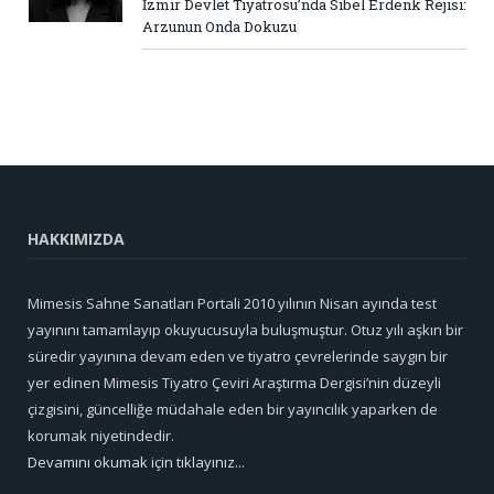
İzmir Devlet Tiyatrosu’nda Sibel Erdenk Rejisi:
Arzunun Onda Dokuzu
HAKKIMIZDA
Mimesis Sahne Sanatları Portali 2010 yılının Nisan ayında test
yayınını tamamlayıp okuyucusuyla buluşmuştur. Otuz yılı aşkın bir
süredir yayınına devam eden ve tiyatro çevrelerinde saygın bir
yer edinen Mimesis Tiyatro Çeviri Araştırma Dergisi’nin düzeyli
çizgisini, güncelliğe müdahale eden bir yayıncılık yaparken de
korumak niyetindedir.
Devamını okumak için tıklayınız...