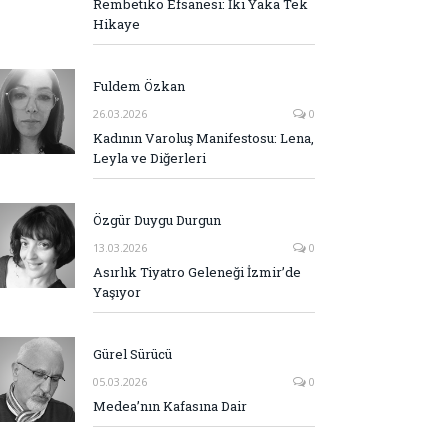
Rembetiko Efsanesi: İki Yaka Tek
Hikaye
Fuldem Özkan
26.03.2026
0
Kadının Varoluş Manifestosu: Lena,
Leyla ve Diğerleri
Özgür Duygu Durgun
13.03.2026
0
Asırlık Tiyatro Geleneği İzmir’de
Yaşıyor
Gürel Sürücü
05.03.2026
0
Medea’nın Kafasına Dair