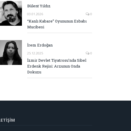
Bülent Yıldız
03.01.2026
0
“Kanlı Kabare” Oyununun Esbabı
Mucibesi
İrem Erdoğan
25.12.2025
0
İzmir Devlet Tiyatrosu’nda Sibel
Erdenk Rejisi: Arzunun Onda
Dokuzu
LETİŞİM