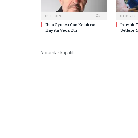
01.08.2026
0
01.08.2026
Usta Oyuncu Can Kolukısa
İşsizlik 
Hayata Veda Etti
Setlere 
Yorumlar kapatıldı.