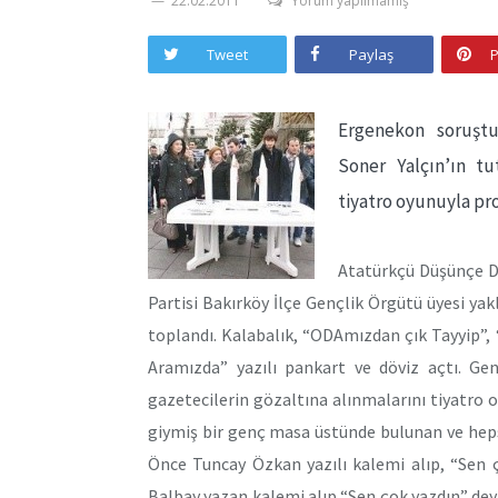
22.02.2011
Yorum yapılmamış
Tweet
Paylaş
P
Ergenekon soruştu
Soner Yalçın’ın tu
tiyatro oyunuyla pr
Atatürkçü Düşünçe D
Partisi Bakırköy İlçe Gençlik Örgütü üyesi yak
toplandı. Kalabalık, “ODAmızdan çık Tayyip”,
Aramızda” yazılı pankart ve döviz açtı. G
gazetecilerin gözaltına alınmalarını tiyatro o
giymiş bir genç masa üstünde bulunan ve hepsi
Önce Tuncay Özkan yazılı kalemi alıp, “Sen 
Balbay yazan kalemi alıp “Sen çok yazdın” deyip