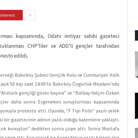
+
interest
rması kapsamında, Odatv imtiyaz sahibi gazeteci
tuklanması CHP’liler ve ADD’li gençler tarafından
otesto edildi
.
erneği Bakırköy Şubesi Gençlik Kolu ve Cumhuriyet Halk
laşık 50 kişi saat 14.00’te Bakırköy Özgürlük Meydanı’nda
 “Atatürk gençliği görev başına” ve “Balbay-Yalçın-Özkan
ençler daha sonra Ergenekon soruşturması kapsamında
yunuyla protesto etti. Oyunda, “F Tipi Polis” yazılı yelek
 bir gazetecinin adının yazılı olduğu kalemlere yaklaştı.
çok konuştun” dedikten sonra çöpe attı. Sonra Mustafa
 çöpe attı. Son olarak ise Soner Yalçın yazılı kalemi alıp