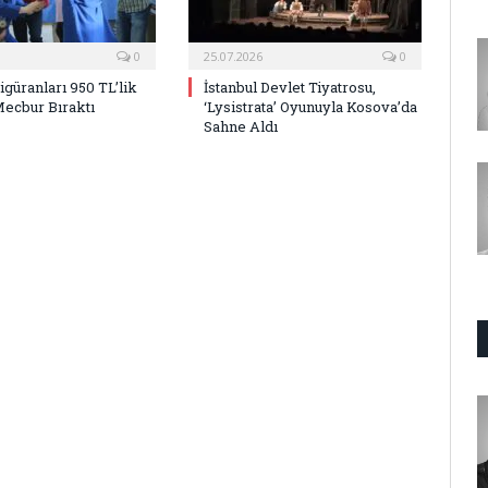
0
25.07.2026
0
Figüranları 950 TL’lik
İstanbul Devlet Tiyatrosu,
Mecbur Bıraktı
‘Lysistrata’ Oyunuyla Kosova’da
Sahne Aldı