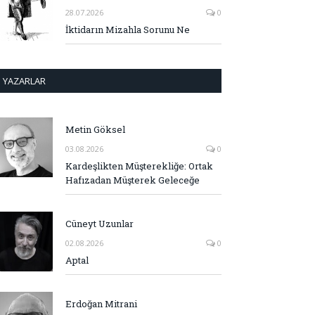
28.07.2026
0
İktidarın Mizahla Sorunu Ne
YAZARLAR
Metin Göksel
03.08.2026
0
Kardeşlikten Müşterekliğe: Ortak
Hafızadan Müşterek Geleceğe
Cüneyt Uzunlar
02.08.2026
0
Aptal
Erdoğan Mitrani