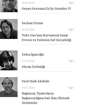
02.08.2026
0
Geçen Sezonun En İyi Oyunları IV
Serkan Fırtına
02.08.2026
0
Yoko Ono’nun Kavramsal Sanat
Evreni ve Eylemin Saf Gerçekliği
Zehra İpşiroğlu
27.07.2026
0
Akran Zorbalığı
Sacit Hadi Akdede
14.07.2026
0
Bağımsız Tiyatroların
Bağımsızlığına Dair Bazı İktisadi
Gözlemler