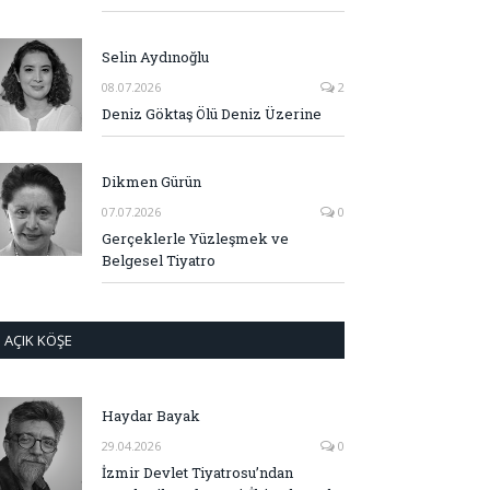
Selin Aydınoğlu
08.07.2026
2
Deniz Göktaş Ölü Deniz Üzerine
Dikmen Gürün
07.07.2026
0
Gerçeklerle Yüzleşmek ve
Belgesel Tiyatro
AÇIK KÖŞE
Haydar Bayak
29.04.2026
0
İzmir Devlet Tiyatrosu’ndan