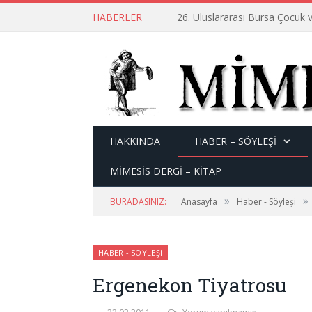
HABERLER
26. Uluslararası Bursa Çocuk v
HAKKINDA
HABER – SÖYLEŞI
MİMESİS DERGİ – KİTAP
»
»
BURADASINIZ:
Anasayfa
Haber - Söyleşi
HABER - SÖYLEŞI
Ergenekon Tiyatrosu