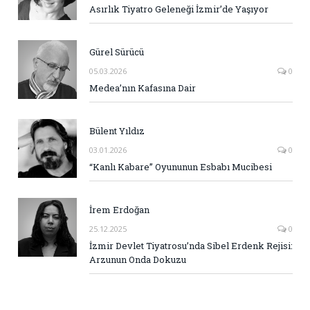
Asırlık Tiyatro Geleneği İzmir’de Yaşıyor
Gürel Sürücü
05.03.2026
0
Medea’nın Kafasına Dair
Bülent Yıldız
03.01.2026
0
“Kanlı Kabare” Oyununun Esbabı Mucibesi
İrem Erdoğan
25.12.2025
0
İzmir Devlet Tiyatrosu’nda Sibel Erdenk Rejisi:
Arzunun Onda Dokuzu