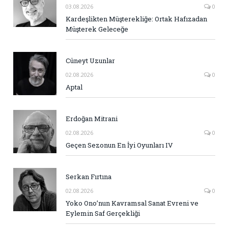
03.08.2026
0
Kardeşlikten Müşterekliğe: Ortak Hafızadan
Müşterek Geleceğe
Cüneyt Uzunlar
02.08.2026
0
Aptal
Erdoğan Mitrani
02.08.2026
0
Geçen Sezonun En İyi Oyunları IV
Serkan Fırtına
02.08.2026
0
Yoko Ono’nun Kavramsal Sanat Evreni ve
Eylemin Saf Gerçekliği