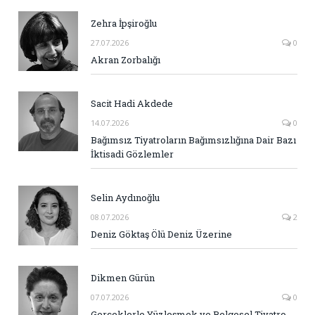
Zehra İpşiroğlu
27.07.2026
0
Akran Zorbalığı
Sacit Hadi Akdede
14.07.2026
0
Bağımsız Tiyatroların Bağımsızlığına Dair Bazı
İktisadi Gözlemler
Selin Aydınoğlu
08.07.2026
2
Deniz Göktaş Ölü Deniz Üzerine
Dikmen Gürün
07.07.2026
0
Gerçeklerle Yüzleşmek ve Belgesel Tiyatro