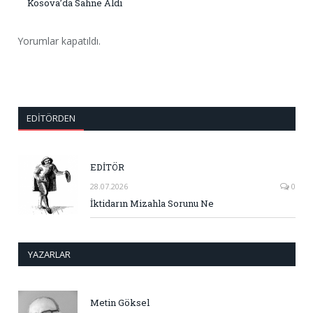
Kosova’da Sahne Aldı
Yorumlar kapatıldı.
EDITÖRDEN
EDİTÖR
28.07.2026
0
İktidarın Mizahla Sorunu Ne
YAZARLAR
Metin Göksel