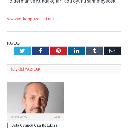
“Biderman ve Kundakçılar” adlı oyunu sahneleyecek
www.volkangazetesi.net
PAYLAŞ.
Twitter
Facebook
Pinterest
LinkedIn
Tumblr
E-
Posta
ILIŞKILI
YAZILAR
01.08.2026
0
Usta Oyuncu Can Kolukısa