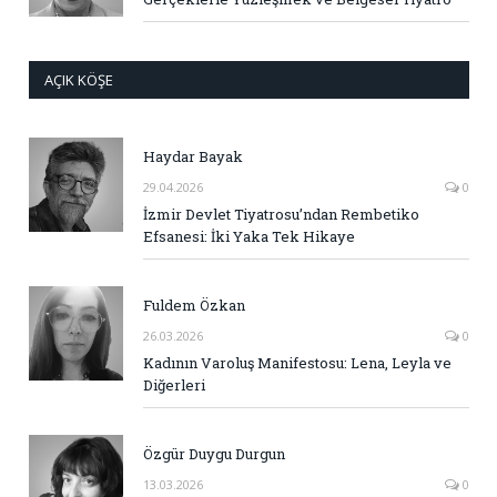
AÇIK KÖŞE
Haydar Bayak
29.04.2026
0
İzmir Devlet Tiyatrosu’ndan Rembetiko
Efsanesi: İki Yaka Tek Hikaye
Fuldem Özkan
26.03.2026
0
Kadının Varoluş Manifestosu: Lena, Leyla ve
Diğerleri
Özgür Duygu Durgun
13.03.2026
0