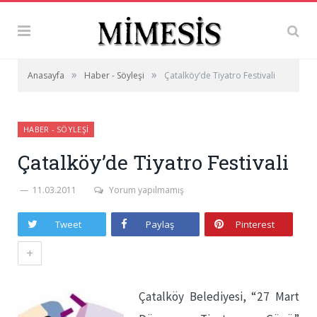
»
»
Anasayfa
Haber - Söyleşi
Çatalköy’de Tiyatro Festivali
HABER - SÖYLEŞI
Çatalköy’de Tiyatro Festivali
11.03.2011
Yorum yapılmamış
Tweet
Paylaş
Pinterest
+
Çatalköy Belediyesi, “27 Mart