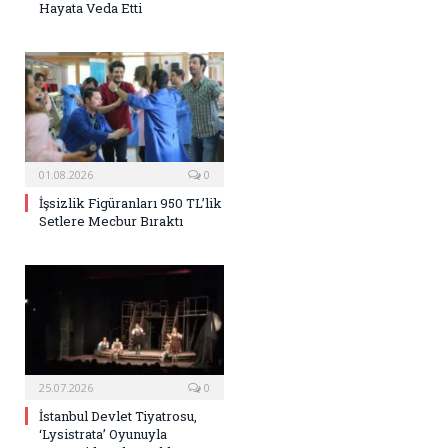
Hayata Veda Etti
01.08.2026
0
İşsizlik Figüranları 950 TL’lik
Setlere Mecbur Bıraktı
25.07.2026
0
İstanbul Devlet Tiyatrosu,
‘Lysistrata’ Oyunuyla