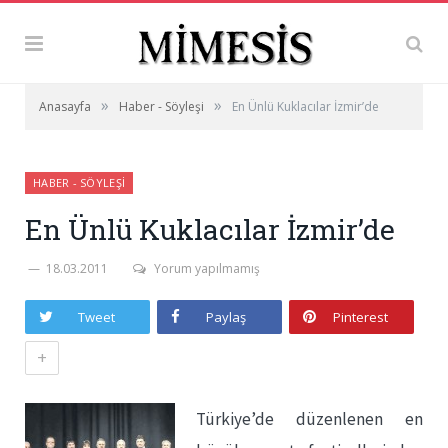
»
»
Anasayfa
Haber - Söyleşi
En Ünlü Kuklacılar İzmir’de
HABER - SÖYLEŞI
En Ünlü Kuklacılar İzmir’de
18.03.2011
Yorum yapılmamış
Tweet
Paylaş
Pinterest
+
Türkiye’de düzenlenen en