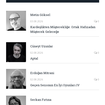
Metin Göksel
03.08.2026
0
Kardeşlikten Müşterekliğe: Ortak Hafızadan
Müşterek Geleceğe
Cüneyt Uzunlar
02.08.2026
0
Aptal
Erdoğan Mitrani
02.08.2026
0
Geçen Sezonun En İyi Oyunları IV
Serkan Fırtına