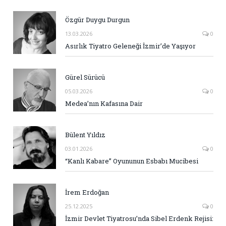
Özgür Duygu Durgun
13.03.2026
0
Asırlık Tiyatro Geleneği İzmir’de Yaşıyor
Gürel Sürücü
05.03.2026
0
Medea’nın Kafasına Dair
Bülent Yıldız
03.01.2026
0
“Kanlı Kabare” Oyununun Esbabı Mucibesi
İrem Erdoğan
25.12.2025
0
İzmir Devlet Tiyatrosu’nda Sibel Erdenk Rejisi: