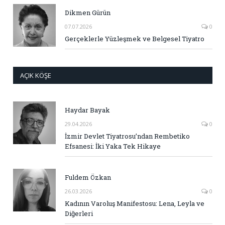
Dikmen Gürün
07.07.2026
0
Gerçeklerle Yüzleşmek ve Belgesel Tiyatro
AÇIK KÖŞE
Haydar Bayak
29.04.2026
0
İzmir Devlet Tiyatrosu’ndan Rembetiko
Efsanesi: İki Yaka Tek Hikaye
Fuldem Özkan
26.03.2026
0
Kadının Varoluş Manifestosu: Lena, Leyla ve
Diğerleri