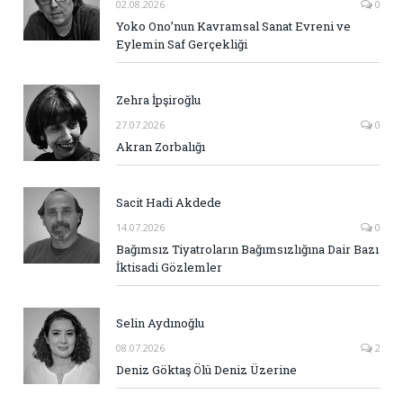
02.08.2026
0
Yoko Ono’nun Kavramsal Sanat Evreni ve
Eylemin Saf Gerçekliği
Zehra İpşiroğlu
27.07.2026
0
Akran Zorbalığı
Sacit Hadi Akdede
14.07.2026
0
Bağımsız Tiyatroların Bağımsızlığına Dair Bazı
İktisadi Gözlemler
Selin Aydınoğlu
08.07.2026
2
Deniz Göktaş Ölü Deniz Üzerine