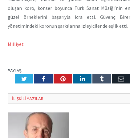
oluşan koro, konser boyunca Türk Sanat Müziği’nin en
güzel örneklerini başarıyla icra etti. Güvenç Birer
yönetimindeki koronun şarkılarına izleyiciler de eşlik etti.
Milliyet
PAYLAŞ.
Twitter
Facebook
Pinterest
LinkedIn
Tumblr
E-
Posta
ILIŞKILI
YAZILAR