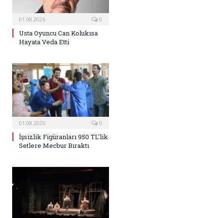
01.08.2026
0
Usta Oyuncu Can Kolukısa
Hayata Veda Etti
01.08.2026
0
İşsizlik Figüranları 950 TL’lik
Setlere Mecbur Bıraktı