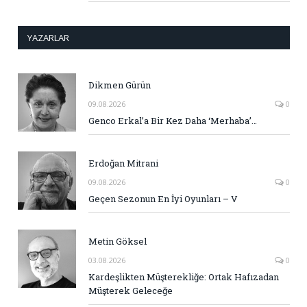
YAZARLAR
Dikmen Gürün
09.08.2026
0
Genco Erkal’a Bir Kez Daha ‘Merhaba’…
Erdoğan Mitrani
09.08.2026
0
Geçen Sezonun En İyi Oyunları – V
Metin Göksel
03.08.2026
0
Kardeşlikten Müşterekliğe: Ortak Hafızadan
Müşterek Geleceğe