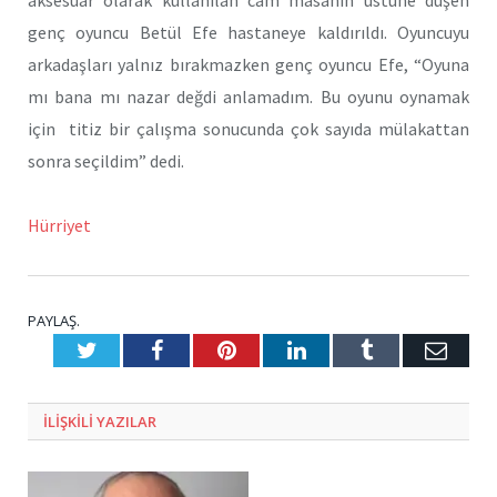
genç oyuncu Betül Efe hastaneye kaldırıldı. Oyuncuyu
arkadaşları yalnız bırakmazken genç oyuncu Efe, “Oyuna
mı bana mı nazar değdi anlamadım. Bu oyunu oynamak
için titiz bir çalışma sonucunda çok sayıda mülakattan
sonra seçildim” dedi.
Hürriyet
PAYLAŞ.
Twitter
Facebook
Pinterest
LinkedIn
Tumblr
E-
Posta
ILIŞKILI
YAZILAR