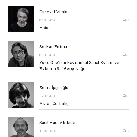
Cüneyt Uzunlar
02.08.2026
0
Aptal
Serkan Fırtına
02.08.2026
0
Yoko Ono’nun Kavramsal Sanat Evreni ve
Eylemin Saf Gerçekliği
Zehra İpşiroğlu
27.07.2026
0
Akran Zorbalığı
Sacit Hadi Akdede
14.07.2026
0