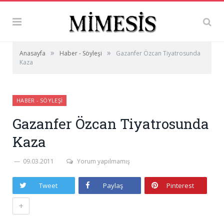
»
»
Anasayfa
Haber - Söyleşi
Gazanfer Özcan Tiyatrosunda
Kaza
HABER - SÖYLEŞI
Gazanfer Özcan Tiyatrosunda
Kaza
09.03.2011
Yorum yapılmamış
Tweet
Paylaş
Pinterest
+