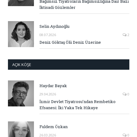
Bağımsız Tiyatroların Bağımsızlığına Dair Bazı
İktisadi Gözlemler
Selin Aydınoğlu
08.07.2026
2
Deniz Göktaş Ölü Deniz Üzerine
AÇIK KÖŞE
Haydar Bayak
29.04.2026
0
İzmir Devlet Tiyatrosu’ndan Rembetiko
Efsanesi: İki Yaka Tek Hikaye
Fuldem Özkan
26.03.2026
0