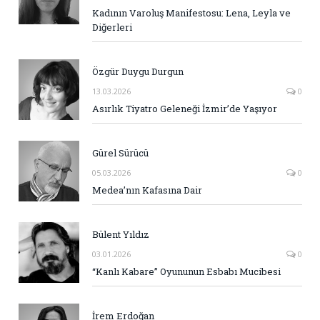
Kadının Varoluş Manifestosu: Lena, Leyla ve
Diğerleri
Özgür Duygu Durgun
13.03.2026
0
Asırlık Tiyatro Geleneği İzmir’de Yaşıyor
Gürel Sürücü
05.03.2026
0
Medea’nın Kafasına Dair
Bülent Yıldız
03.01.2026
0
“Kanlı Kabare” Oyununun Esbabı Mucibesi
İrem Erdoğan