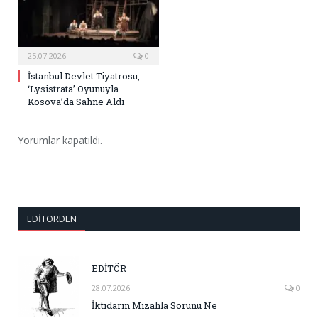
25.07.2026
0
İstanbul Devlet Tiyatrosu,
‘Lysistrata’ Oyunuyla
Kosova’da Sahne Aldı
Yorumlar kapatıldı.
EDITÖRDEN
EDİTÖR
28.07.2026
0
İktidarın Mizahla Sorunu Ne