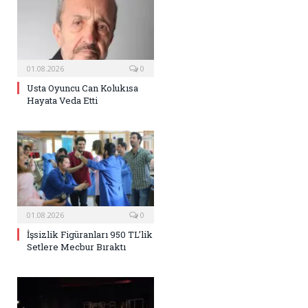
01.08.2026
0
Usta Oyuncu Can Kolukısa
Hayata Veda Etti
01.08.2026
0
İşsizlik Figüranları 950 TL’lik
Setlere Mecbur Bıraktı