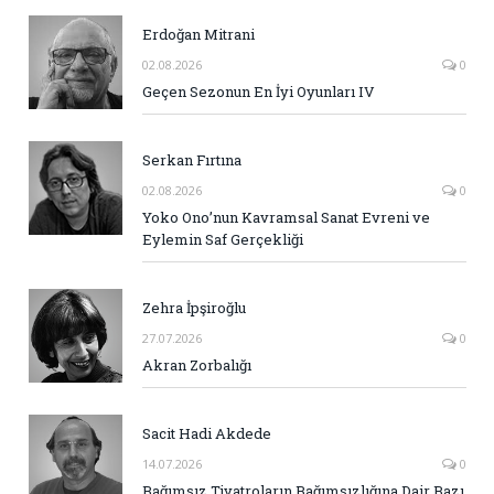
Erdoğan Mitrani
02.08.2026
0
Geçen Sezonun En İyi Oyunları IV
Serkan Fırtına
02.08.2026
0
Yoko Ono’nun Kavramsal Sanat Evreni ve
Eylemin Saf Gerçekliği
Zehra İpşiroğlu
27.07.2026
0
Akran Zorbalığı
Sacit Hadi Akdede
14.07.2026
0
Bağımsız Tiyatroların Bağımsızlığına Dair Bazı