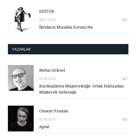
EDİTÖR
28.07.2026
0
İktidarın Mizahla Sorunu Ne
YAZARLAR
Metin Göksel
03.08.2026
0
Kardeşlikten Müşterekliğe: Ortak Hafızadan
Müşterek Geleceğe
Cüneyt Uzunlar
02.08.2026
0
Aptal