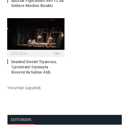
İşsizlik Figüranları 950 TL’lik
Setlere Mecbur Bıraktı
25.07.2026
0
İstanbul Devlet Tiyatrosu,
‘Lysistrata’ Oyunuyla
Kosova’da Sahne Aldı
Yorumlar kapatıldı.
EDITÖRDEN