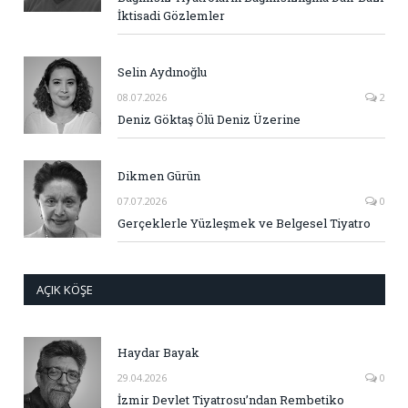
İktisadi Gözlemler
Selin Aydınoğlu
08.07.2026
2
Deniz Göktaş Ölü Deniz Üzerine
Dikmen Gürün
07.07.2026
0
Gerçeklerle Yüzleşmek ve Belgesel Tiyatro
AÇIK KÖŞE
Haydar Bayak
29.04.2026
0
İzmir Devlet Tiyatrosu’ndan Rembetiko