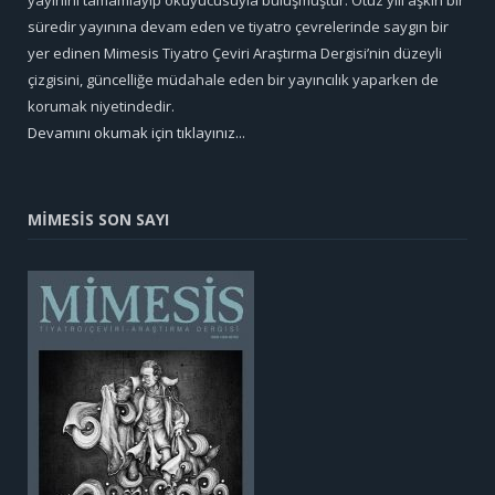
yayınını tamamlayıp okuyucusuyla buluşmuştur. Otuz yılı aşkın bir
süredir yayınına devam eden ve tiyatro çevrelerinde saygın bir
yer edinen Mimesis Tiyatro Çeviri Araştırma Dergisi’nin düzeyli
çizgisini, güncelliğe müdahale eden bir yayıncılık yaparken de
korumak niyetindedir.
Devamını okumak için tıklayınız...
MİMESİS SON SAYI