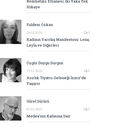
Rembetiko Efsanesi: İki Yaka Tek
Hikaye
Fuldem Özkan
26.03.2026
0
Kadının Varoluş Manifestosu: Lena,
Leyla ve Diğerleri
Özgür Duygu Durgun
13.03.2026
0
Asırlık Tiyatro Geleneği İzmir’de
Yaşıyor
Gürel Sürücü
05.03.2026
0
Medea’nın Kafasına Dair