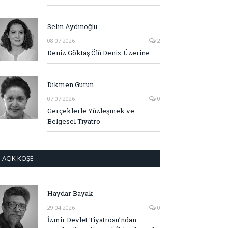
Selin Aydınoğlu
08.07.2026
2
Deniz Göktaş Ölü Deniz Üzerine
Dikmen Gürün
07.07.2026
0
Gerçeklerle Yüzleşmek ve
Belgesel Tiyatro
AÇIK KÖŞE
Haydar Bayak
29.04.2026
0
İzmir Devlet Tiyatrosu’ndan