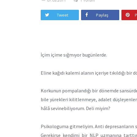
07.03.2011
1 Yorum
Tweet
Paylaş
P
İçim içime sığmıyor bugünlerde.
Eline kağıdı kalemi alanın içeriye tıkıldığı bir
Korkunun pompalandığı bir dönemde sansürden 
bile yürekleri kilitlenmeye, adalet düşleyenler
hâlâ sevinebiliyorum. Deli miyim?
Psikologuma gitmeliyim. Anti depresanların sa
Gerekirse kendimi bir NLP uzmanına tarttı