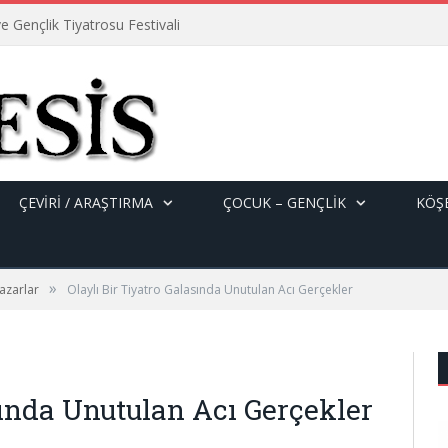
e Gençlik Tiyatrosu Festivali
ÇEVİRİ / ARAŞTIRMA
ÇOCUK – GENÇLIK
KÖŞE
»
azarlar
Olaylı Bir Tiyatro Galasında Unutulan Acı Gerçekler
sında Unutulan Acı Gerçekler