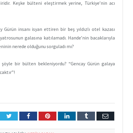
dir. Keşke bülteni eleştirmek yerine, Türkiye’nin acı
 Gürün insanı isyan ettiren bir beş yıldızlı otel kazası
tiyatrosunun galasına katılamadı. Hande’nin bacaklarıyla
eninin nerede olduğunu sorguladı mı?
 şöyle bir bülten bekleniyordu? “Gencay Gürün galaya
aktır”!
Twitter
Facebook
Pinterest
LinkedIn
Tumblr
E-
Posta