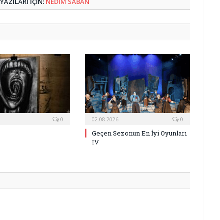
AZILARI IÇIN:
NEDIM SABAN
0
02.08.2026
0
Geçen Sezonun En İyi Oyunları
IV