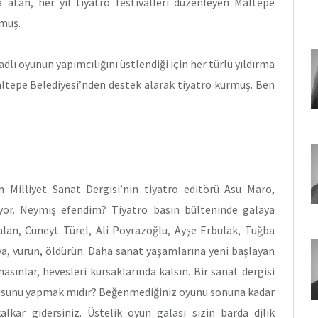
atan, her yıl tiyatro festivalleri düzenleyen Maltepe
lmuş.
adlı oyunun yapımcılığını üstlendiği için her türlü yıldırma
altepe Belediyesi’nden destek alarak tiyatro kurmuş. Ben
n Milliyet Sanat Dergisi’nin tiyatro editörü Asu Maro,
yor. Neymiş efendim? Tiyatro basın bülteninde galaya
alan, Cüneyt Türel, Ali Poyrazoğlu, Ayşe Erbulak, Tuğba
 ya, vurun, öldürün. Daha sanat yaşamlarına yeni başlayan
asınlar, hevesleri kursaklarında kalsın. Bir sanat dergisi
odusunu yapmak mıdır? Beğenmediğiniz oyunu sonuna kadar
alkar gidersiniz. Üstelik oyun galası sizin barda djlik