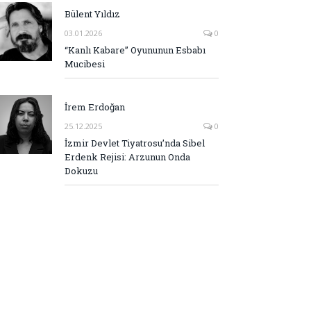
Bülent Yıldız
03.01.2026
0
“Kanlı Kabare” Oyununun Esbabı
Mucibesi
İrem Erdoğan
25.12.2025
0
İzmir Devlet Tiyatrosu’nda Sibel
Erdenk Rejisi: Arzunun Onda
Dokuzu