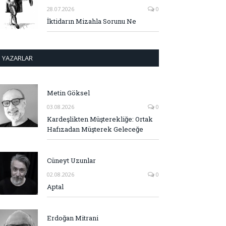
28.07.2026
0
İktidarın Mizahla Sorunu Ne
YAZARLAR
Metin Göksel
03.08.2026
0
Kardeşlikten Müşterekliğe: Ortak
Hafızadan Müşterek Geleceğe
Cüneyt Uzunlar
02.08.2026
0
Aptal
Erdoğan Mitrani