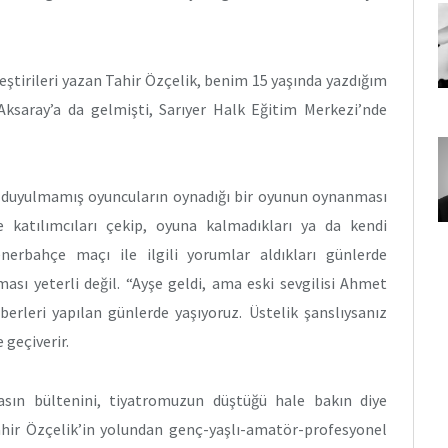
ştirileri yazan Tahir Özçelik, benim 15 yaşında yazdığım
ksaray’a da gelmişti, Sarıyer Halk Eğitim Merkezi’nde
dı duyulmamış oyuncuların oynadığı bir oyunun oynanması
e katılımcıları çekip, oyuna kalmadıkları ya da kendi
nerbahçe maçı ile ilgili yorumlar aldıkları günlerde
ması yeterli değil. “Ayşe geldi, ama eski sevgilisi Ahmet
erleri yapılan günlerde yaşıyoruz. Üstelik şanslıysanız
 geçiverir.
asın bültenini, tiyatromuzun düştüğü hale bakın diye
ir Özçelik’in yolundan genç-yaşlı-amatör-profesyonel