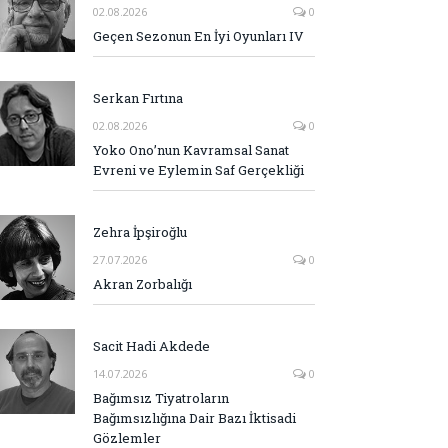
02.08.2026
0
Geçen Sezonun En İyi Oyunları IV
Serkan Fırtına
02.08.2026
0
Yoko Ono’nun Kavramsal Sanat
Evreni ve Eylemin Saf Gerçekliği
Zehra İpşiroğlu
27.07.2026
0
Akran Zorbalığı
Sacit Hadi Akdede
14.07.2026
0
Bağımsız Tiyatroların
Bağımsızlığına Dair Bazı İktisadi
Gözlemler