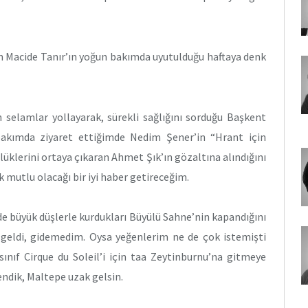
 Macide Tanır’ın yoğun bakımda uyutulduğu haftaya denk
 selamlar yollayarak, sürekli sağlığını sorduğu Başkent
bakımda ziyaret ettiğimde Nedim Şener’in “Hrant için
lüklerini ortaya çıkaran Ahmet Şık’ın gözaltına alındığını
mutlu olacağı bir iyi haber getireceğim.
’de büyük düşlerle kurdukları Büyülü Sahne’nin kapandığını
geldi, gidemedim. Oysa yeğenlerim ne de çok istemişti
sınıf Cirque du Soleil’i için taa Zeytinburnu’na gitmeye
endik, Maltepe uzak gelsin.