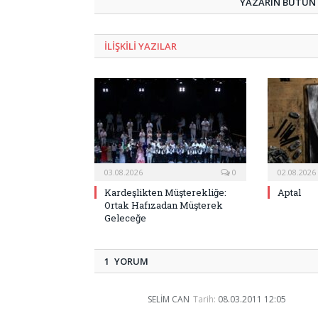
YAZARIN BÜTÜN Y
ILIŞKILI
YAZILAR
03.08.2026
0
02.08.2026
Kardeşlikten Müşterekliğe:
Aptal
Ortak Hafızadan Müşterek
Geleceğe
1 YORUM
SELIM CAN
Tarih:
08.03.2011 12:05