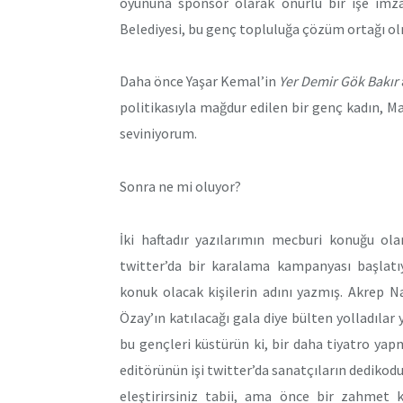
oyununa sponsor olarak onurlu bir işe imza 
Belediyesi, bu genç topluluğa çözüm ortağı o
Daha önce Yaşar Kemal’in
Yer Demir Gök Bakır
politikasıyla mağdur edilen bir genç kadın, M
seviniyorum.
Sonra ne mi oluyor?
İki haftadır yazılarımın mecburi konuğu ola
twitter’da bir karalama kampanyası başlatı
konuk olacak kişilerin adını yazmış. Akrep N
Özay’ın katılacağı gala diye bülten yolladılar
bu gençleri küstürün ki, bir daha tiyatro yapm
editörünün işi twitter’da sanatçıların dedik
eleştirirsiniz tabii, ama önce bir zahmet k