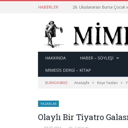
HABERLER
26. Uluslararası Bursa Çocuk v
HAKKINDA
HABER – SÖYLEŞI
MİMESİS DERGİ – KİTAP
»
»
BURADASINIZ:
Anasayfa
Köşe Yazıları
Y
YAZARLAR
Olaylı Bir Tiyatro Gala