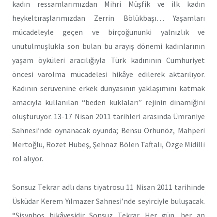
kadın ressamlarımızdan Mihri Müşfik ve ilk kadın
heykeltıraşlarımızdan Zerrin Bölükbaşı… Yaşamları
mücadeleyle geçen ve birçoğununki yalnızlık ve
unutulmuşlukla son bulan bu arayış dönemi kadınlarının
yaşam öyküleri aracılığıyla Türk kadınının Cumhuriyet
öncesi varolma mücadelesi hikâye edilerek aktarılıyor.
Kadının serüvenine erkek dünyasının yaklaşımını katmak
amacıyla kullanılan “beden kuklaları” rejinin dinamiğini
oluşturuyor. 13-17 Nisan 2011 tarihleri arasında Ümraniye
Sahnesi’nde oynanacak oyunda; Bensu Orhunöz, Mahperi
Mertoğlu, Rozet Hubeş, Şehnaz Bölen Taftalı, Özge Midilli
rol alıyor.
Sonsuz Tekrar adlı dans tiyatrosu 11 Nisan 2011 tarihinde
Üsküdar Kerem Yılmazer Sahnesi’nde seyirciyle buluşacak.
“Sisyphos hikâyesidir Sonsuz Tekrar. Her gün, her an