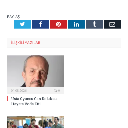
PAYLAŞ.
Twitter
Facebook
Pinterest
LinkedIn
Tumblr
E-
Posta
ILIŞKILI
YAZILAR
01.08.2026
0
Usta Oyuncu Can Kolukısa
Hayata Veda Etti