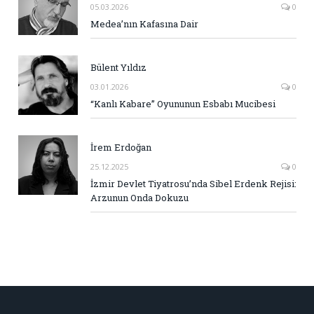
05.03.2026
0
Medea’nın Kafasına Dair
Bülent Yıldız
03.01.2026
0
“Kanlı Kabare” Oyununun Esbabı Mucibesi
İrem Erdoğan
25.12.2025
0
İzmir Devlet Tiyatrosu’nda Sibel Erdenk Rejisi:
Arzunun Onda Dokuzu