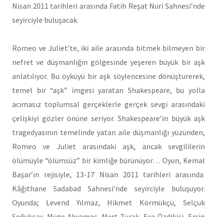
Nisan 2011 tarihleri arasında Fatih Reşat Nuri Sahnesi’nde
seyirciyle buluşacak.
Romeo ve Juliet’te, iki aile arasında bitmek bilmeyen bir
nefret ve düşmanlığın gölgesinde yeşeren büyük bir aşk
anlatılıyor. Bu öyküyü bir aşk söylencesine dönüştürerek,
temel bir “aşk” imgesi yaratan Shakespeare, bu yolla
acımasız toplumsal gerçeklerle gerçek sevgi arasındaki
çelişkiyi gözler önüne seriyor. Shakespeare’in büyük aşk
tragedyasının temelinde yatan aile düşmanlığı yüzünden,
Romeo ve Juliet arasındaki aşk, ancak sevgililerin
ölümüyle “ölümsüz” bir kimliğe bürünüyor… Oyun, Kemal
Başar’ın rejisiyle, 13-17 Nisan 2011 tarihleri arasında
Kâğıthane Sadabad Sahnesi’nde seyirciyle buluşuyor.
Oyunda; Levend Yılmaz, Hikmet Körmükçü, Selçuk
Soğukçay, Müge Akyamaç, Mert Turak, Ece Özdikici, Ersin