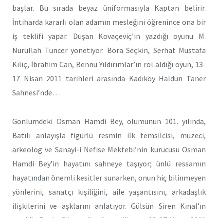
başlar. Bu sırada beyaz üniformasıyla Kaptan belirir.
İntiharda kararlı olan adamın mesleğini öğrenince ona bir
iş teklifi yapar. Duşan Kovaçeviç’in yazdığı oyunu M.
Nurullah Tuncer yönetiyor. Bora Seçkin, Serhat Mustafa
Kılıç, İbrahim Can, Bennu Yıldırımlar’ın rol aldığı oyun, 13-
17 Nisan 2011 tarihleri arasında Kadıköy Haldun Taner
Sahnesi’nde…
Gönlümdeki Osman Hamdi Bey, ölümünün 101. yılında,
Batılı anlayışla figürlü resmin ilk temsilcisi, müzeci,
arkeolog ve Sanayi-i Nefise Mektebi’nin kurucusu Osman
Hamdi Bey’in hayatını sahneye taşıyor; ünlü ressamın
hayatından önemli kesitler sunarken, onun hiç bilinmeyen
yönlerini, sanatçı kişiliğini, aile yaşantısını, arkadaşlık
ilişkilerini ve aşklarını anlatıyor. Gülsün Siren Kınal’ın