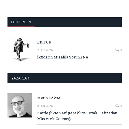
EDITÖRDEN
EDİTÖR
28.07.2026
0
İktidarın Mizahla Sorunu Ne
YAZARLAR
Metin Göksel
03.08.2026
0
Kardeşlikten Müşterekliğe: Ortak Hafızadan
Müşterek Geleceğe