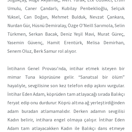
Umulu, Caner Çandarlı, Kubilay Penbeklioğlu, Selçuk
Yüksel, Can Doğan, Mehmet Bulduk, Nevzat Çankara,
Nurdan Gür, Hüsnü Demiralay, Özge O’Neill Sarımola, Selin
Türkmen, Serkan Bacak, Deniz Yeşil Mavi, Murat Güreç,
Yasemin Güvenç, Hamit Erentürk, Melisa Demirhan,
Senem Oluz, Berk Samur rol alıyor.
İntiharın Genel Provası’nda, intihar etmek isteyen bir
mimar Tuna köprüsüne gelir. “Sanatsal bir ölüm”
hayaliyle, sevgilisine son kez telefon edip aşkını vurgular.
İntihar Eden Adam, köprüden tam atlayacağı sırada Balıkçı
feryat edip onu durdurur: Köprü altına ağ yerleştirdiğinden
adam buradan atlamamalıdır. Derken adamın sevgilisi
Kadın belirir, intihara engel olmaya çalışır. İntihar Eden
Adam tam atlayacakken Kadın ile Balıkçı dans etmeye