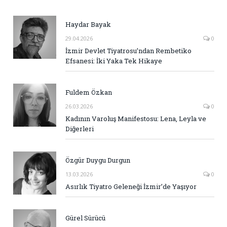
Haydar Bayak
29.04.2026
0
İzmir Devlet Tiyatrosu’ndan Rembetiko
Efsanesi: İki Yaka Tek Hikaye
Fuldem Özkan
26.03.2026
0
Kadının Varoluş Manifestosu: Lena, Leyla ve
Diğerleri
Özgür Duygu Durgun
13.03.2026
0
Asırlık Tiyatro Geleneği İzmir’de Yaşıyor
Gürel Sürücü