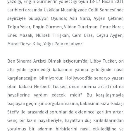
yazdığı, Engin Gürmen’in yönettiği oyun 13-17 Nisan 2011
tarihleri arasında Üsküdar Musahipzade Celâl Sahnesi’nde
seyirciyle buluşuyor. Oyunda; Aslı Narcı, Ayşen Çetiner,
Tolga Yeter, Engin Gürmen, Vildan Gürelman, Emre Narcı,
Enes Mazak, Nurseli Tırışkan, Cem Uras, Ceysu Aygen,
Murat Derya Kılıç, Yağız Pala rol alıyor.
Ben Sinema Artisti Olmak İstiyorum’da; Libby Tucker, on
altı yıldır görmediği babasının yanına geldiğinde nasıl
karşılanacağını bilmiyordur. Hollywood’da senaryo yazarı
olan babası Herbert Tucker, onun sinema artisti olma
hayallerine yardım edecek midir? Bu karşılaşmayla
başlayan geçmişin sorgulanmasına, babasının kız arkadaşı
Steffy ile arasındaki sorunlar da eklenince gerilim artar.
Genç bir kızın hayalleriyle, hayattan düş kırıklıklarından
yorulmuş bir adamın birbirlerini nasıl etkilediğine ve