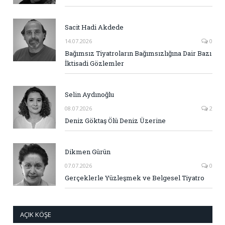
Sacit Hadi Akdede
14.07.2026
0
Bağımsız Tiyatroların Bağımsızlığına Dair Bazı
İktisadi Gözlemler
Selin Aydınoğlu
08.07.2026
2
Deniz Göktaş Ölü Deniz Üzerine
Dikmen Gürün
07.07.2026
0
Gerçeklerle Yüzleşmek ve Belgesel Tiyatro
AÇIK KÖŞE