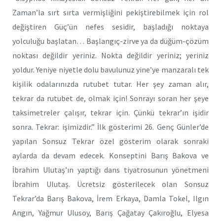
Zaman’la sırt sırta vermişliğini pekiştirebilmek için rol
değiştiren Güç’ün nefes sesidir, başladığı noktaya
yolculuğu başlatan… Başlangıç-zirve ya da düğüm-çözüm
noktası değildir yeriniz. Nokta değildir yeriniz; yeriniz
yoldur. Yeniye niyetle dolu bavulunuz yine’ye manzaralı tek
kişilik odalarınızda rutubet tutar. Her şey zaman alır,
tekrar da rutubet de, olmak için! Sonrayı soran her şeye
taksimetreler çalışır, tekrar için. Çünkü tekrar’ın işidir
sonra. Tekrar: işimizdir.” İlk gösterimi 26. Genç Günler’de
yapılan Sonsuz Tekrar özel gösterim olarak sonraki
aylarda da devam edecek. Konseptini Barış Bakova ve
İbrahim Ulutaş’ın yaptığı dans tiyatrosunun yönetmeni
İbrahim Ulutaş. Ücretsiz gösterilecek olan Sonsuz
Tekrar’da Barış Bakova, İrem Erkaya, Damla Tokel, Ilgın
Angın, Yağmur Ulusoy, Barış Çağatay Çakıroğlu, Elyesa