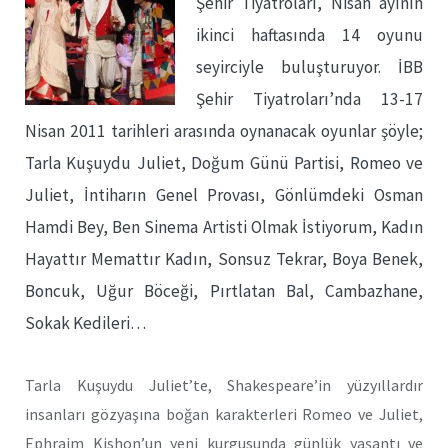
Şehir Tiyatroları, Nisan ayının
ikinci haftasında 14 oyunu
seyirciyle buluşturuyor. İBB
Şehir Tiyatroları’nda 13-17
Nisan 2011 tarihleri arasında oynanacak oyunlar şöyle;
Tarla Kuşuydu Juliet, Doğum Günü Partisi, Romeo ve
Juliet, İntiharın Genel Provası, Gönlümdeki Osman
Hamdi Bey, Ben Sinema Artisti Olmak İstiyorum, Kadın
Hayattır Memattır Kadın, Sonsuz Tekrar, Boya Benek,
Boncuk, Uğur Böceği, Pırtlatan Bal, Cambazhane,
Sokak Kedileri…
Tarla Kuşuydu Juliet’te, Shakespeare’in yüzyıllardır
insanları gözyaşına boğan karakterleri Romeo ve Juliet,
Ephraim Kishon’un yeni kurgusunda günlük yaşantı ve