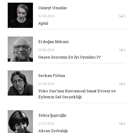
Cüneyt Uzunlar
02.08.2026
0
Aptal
Erdoğan Mitrani
02.08.2026
0
Geçen Sezonun En İyi Oyunları IV
Serkan Fırtına
02.08.2026
0
Yoko Ono’nun Kavramsal Sanat Evreni ve
Eylemin Saf Gerçekliği
Zehra İpşiroğlu
27.07.2026
0
Akran Zorbalığı