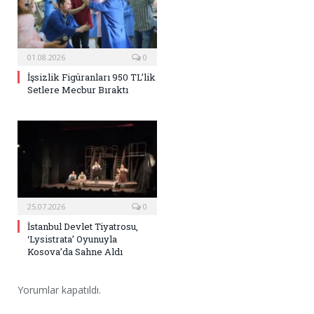
01.08.2026
0
İşsizlik Figüranları 950 TL’lik
Setlere Mecbur Bıraktı
25.07.2026
0
İstanbul Devlet Tiyatrosu,
‘Lysistrata’ Oyunuyla
Kosova’da Sahne Aldı
Yorumlar kapatıldı.