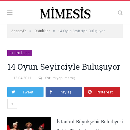
»
»
Anasayfa
Etkinlikler
14 Oyun Seyirciyle Buluşuyor
ETKINLIKLER
14 Oyun Seyirciyle Buluşuyor
13.04.2011
Yorum yapılmamış
Tweet
Paylaş
Pinterest
+
İstanbul Büyükşehir Belediyesi