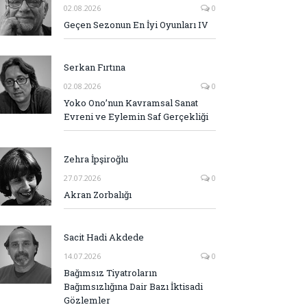
02.08.2026
0
Geçen Sezonun En İyi Oyunları IV
Serkan Fırtına
02.08.2026
0
Yoko Ono’nun Kavramsal Sanat
Evreni ve Eylemin Saf Gerçekliği
Zehra İpşiroğlu
27.07.2026
0
Akran Zorbalığı
Sacit Hadi Akdede
14.07.2026
0
Bağımsız Tiyatroların
Bağımsızlığına Dair Bazı İktisadi
Gözlemler