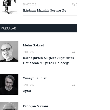
28.07.2026
0
İktidarın Mizahla Sorunu Ne
YAZARLAR
Metin Göksel
03.08.2026
0
Kardeşlikten Müşterekliğe: Ortak
Hafızadan Müşterek Geleceğe
Cüneyt Uzunlar
02.08.2026
0
Aptal
Erdoğan Mitrani