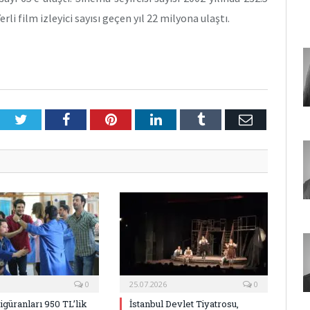
li film izleyici sayısı geçen yıl 22 milyona ulaştı.
Twitter
Facebook
Pinterest
LinkedIn
Tumblr
E-
Posta
0
25.07.2026
0
Figüranları 950 TL’lik
İstanbul Devlet Tiyatrosu,