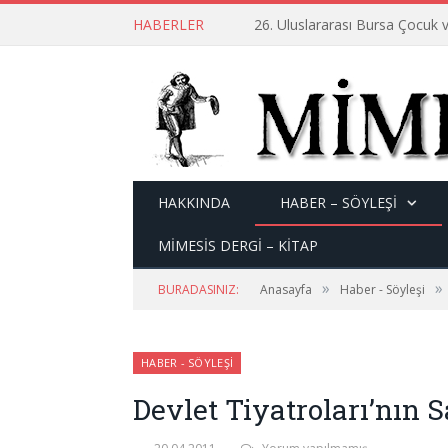
HABERLER
26. Uluslararası Bursa Çocuk v
HAKKINDA
HABER – SÖYLEŞI
MİMESİS DERGİ – KİTAP
»
»
BURADASINIZ:
Anasayfa
Haber - Söyleşi
HABER - SÖYLEŞI
Devlet Tiyatroları’nın S