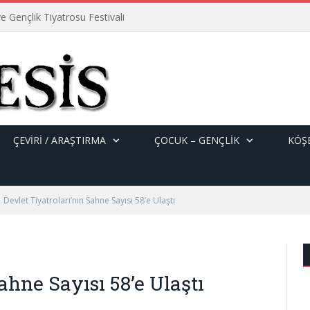
e Gençlik Tiyatrosu Festivali
ÇEVİRİ / ARAŞTIRMA
ÇOCUK – GENÇLIK
KÖŞE
Devlet Tiyatroları’nın Sahne Sayısı 58’e Ulaştı
ahne Sayısı 58’e Ulaştı