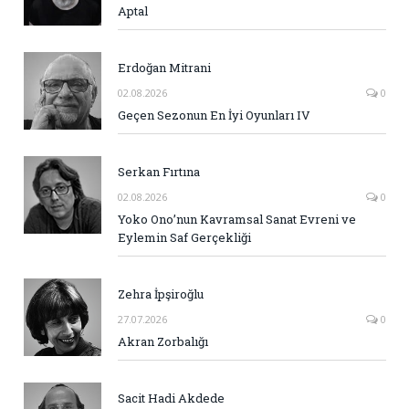
Aptal
Erdoğan Mitrani
02.08.2026
0
Geçen Sezonun En İyi Oyunları IV
Serkan Fırtına
02.08.2026
0
Yoko Ono’nun Kavramsal Sanat Evreni ve
Eylemin Saf Gerçekliği
Zehra İpşiroğlu
27.07.2026
0
Akran Zorbalığı
Sacit Hadi Akdede