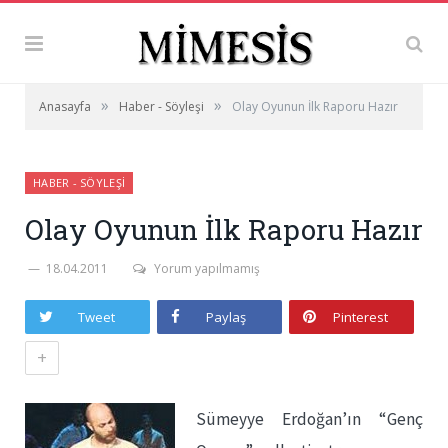
»
»
Anasayfa
Haber - Söyleşi
Olay Oyunun İlk Raporu Hazır
HABER - SÖYLEŞI
Olay Oyunun İlk Raporu Hazır
18.04.2011
Yorum yapılmamış
Tweet
Paylaş
Pinterest
+
Sümeyye Erdoğan’ın “Genç