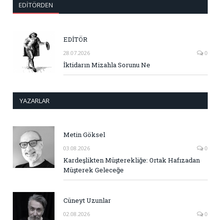
EDITÖRDEN
EDİTÖR
28.07.2026
0
İktidarın Mizahla Sorunu Ne
YAZARLAR
Metin Göksel
03.08.2026
0
Kardeşlikten Müşterekliğe: Ortak Hafızadan
Müşterek Geleceğe
Cüneyt Uzunlar
02.08.2026
0