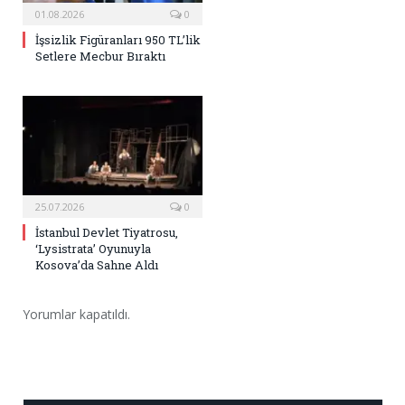
01.08.2026
0
İşsizlik Figüranları 950 TL’lik
Setlere Mecbur Bıraktı
25.07.2026
0
İstanbul Devlet Tiyatrosu,
‘Lysistrata’ Oyunuyla
Kosova’da Sahne Aldı
Yorumlar kapatıldı.