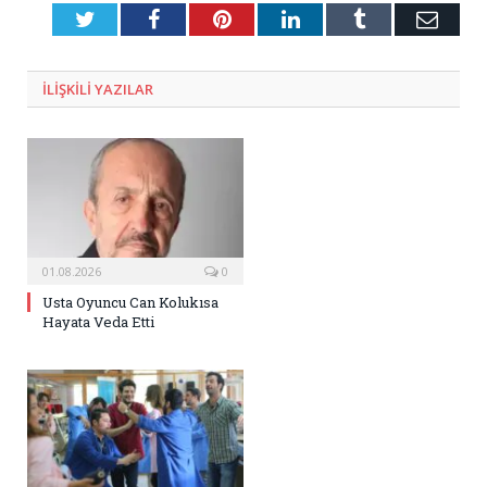
Twitter
Facebook
Pinterest
LinkedIn
Tumblr
E-
Posta
ILIŞKILI
YAZILAR
01.08.2026
0
Usta Oyuncu Can Kolukısa
Hayata Veda Etti