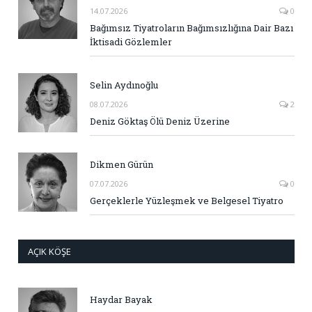
14.07.2026
0
Bağımsız Tiyatroların Bağımsızlığına Dair Bazı
İktisadi Gözlemler
Selin Aydınoğlu
08.07.2026
2
Deniz Göktaş Ölü Deniz Üzerine
Dikmen Gürün
07.07.2026
0
Gerçeklerle Yüzleşmek ve Belgesel Tiyatro
AÇIK KÖŞE
Haydar Bayak