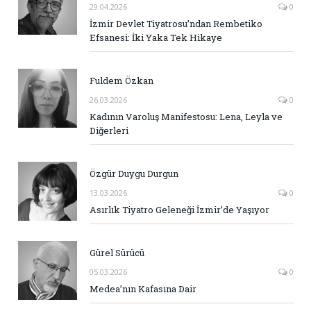
29.04.2026
0
İzmir Devlet Tiyatrosu’ndan Rembetiko
Efsanesi: İki Yaka Tek Hikaye
Fuldem Özkan
26.03.2026
0
Kadının Varoluş Manifestosu: Lena, Leyla ve
Diğerleri
Özgür Duygu Durgun
13.03.2026
0
Asırlık Tiyatro Geleneği İzmir’de Yaşıyor
Gürel Sürücü
05.03.2026
0
Medea’nın Kafasına Dair