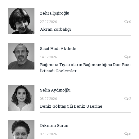
Zehra İpşiroğlu
27.07.2026
0
Akran Zorbalığı
Sacit Hadi Akdede
14.07.2026
0
Bağımsız Tiyatroların Bağımsızlığına Dair Bazı
İktisadi Gözlemler
Selin Aydınoğlu
08.07.2026
2
Deniz Göktaş Ölü Deniz Üzerine
Dikmen Gürün
07.07.2026
0