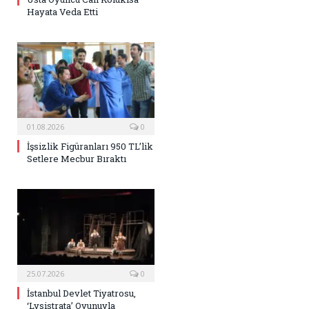
Hayata Veda Etti
01.08.2026
0
İşsizlik Figüranları 950 TL’lik
Setlere Mecbur Bıraktı
25.07.2026
0
İstanbul Devlet Tiyatrosu,
‘Lysistrata’ Oyunuyla