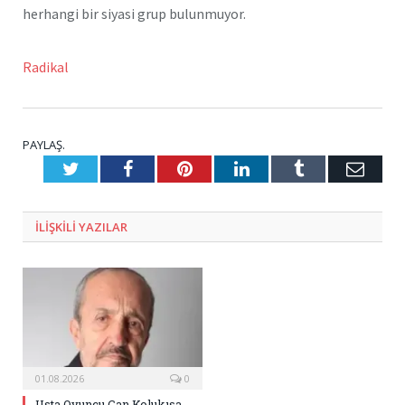
herhangi bir siyasi grup bulunmuyor.
Radikal
PAYLAŞ.
Twitter
Facebook
Pinterest
LinkedIn
Tumblr
E-
Posta
ILIŞKILI
YAZILAR
01.08.2026
0
Usta Oyuncu Can Kolukısa