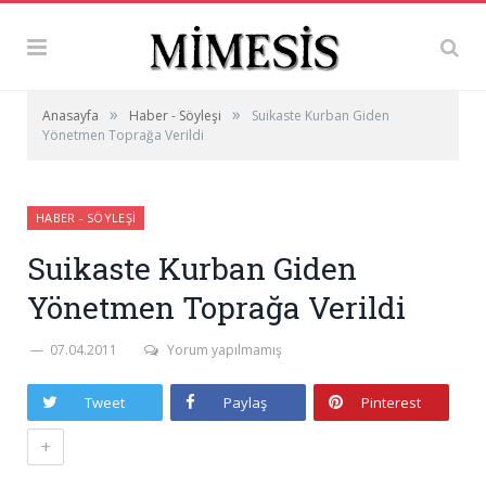
»
»
Anasayfa
Haber - Söyleşi
Suikaste Kurban Giden
Yönetmen Toprağa Verildi
HABER - SÖYLEŞI
Suikaste Kurban Giden
Yönetmen Toprağa Verildi
07.04.2011
Yorum yapılmamış
Tweet
Paylaş
Pinterest
+