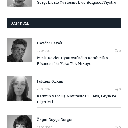
Gerçeklerle Yüzleşmek ve Belgesel Tiyatro
AÇIK KÖŞE
Haydar Bayak
29.04.2026
0
İzmir Devlet Tiyatrosu’ndan Rembetiko
Efsanesi: İki Yaka Tek Hikaye
Fuldem Özkan
26.03.2026
0
Kadının Varoluş Manifestosu: Lena, Leyla ve
Diğerleri
Özgür Duygu Durgun
13.03.2026
0