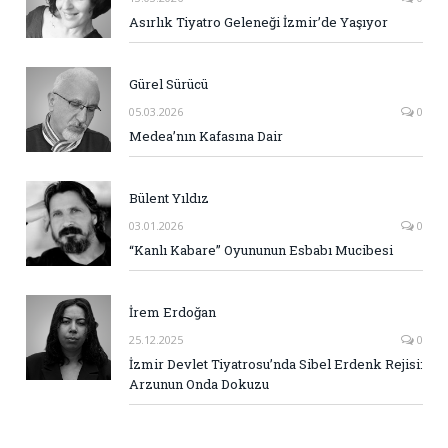
Asırlık Tiyatro Geleneği İzmir’de Yaşıyor
Gürel Sürücü
05.03.2026
0
Medea’nın Kafasına Dair
Bülent Yıldız
03.01.2026
0
“Kanlı Kabare” Oyununun Esbabı Mucibesi
İrem Erdoğan
25.12.2025
0
İzmir Devlet Tiyatrosu’nda Sibel Erdenk Rejisi:
Arzunun Onda Dokuzu