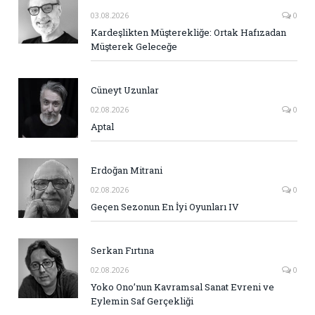
03.08.2026
0
Kardeşlikten Müşterekliğe: Ortak Hafızadan
Müşterek Geleceğe
Cüneyt Uzunlar
02.08.2026
0
Aptal
Erdoğan Mitrani
02.08.2026
0
Geçen Sezonun En İyi Oyunları IV
Serkan Fırtına
02.08.2026
0
Yoko Ono’nun Kavramsal Sanat Evreni ve
Eylemin Saf Gerçekliği