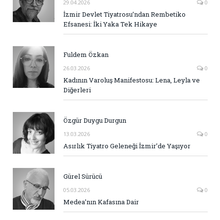
29.04.2026
0
İzmir Devlet Tiyatrosu’ndan Rembetiko
Efsanesi: İki Yaka Tek Hikaye
Fuldem Özkan
26.03.2026
0
Kadının Varoluş Manifestosu: Lena, Leyla ve
Diğerleri
Özgür Duygu Durgun
13.03.2026
0
Asırlık Tiyatro Geleneği İzmir’de Yaşıyor
Gürel Sürücü
05.03.2026
0
Medea’nın Kafasına Dair