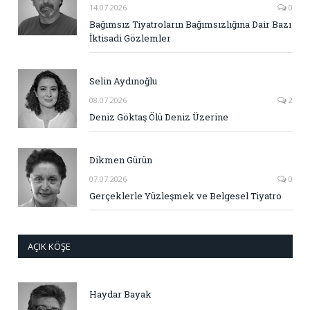
14.07.2026
0
Bağımsız Tiyatroların Bağımsızlığına Dair Bazı
İktisadi Gözlemler
Selin Aydınoğlu
08.07.2026
2
Deniz Göktaş Ölü Deniz Üzerine
Dikmen Gürün
07.07.2026
0
Gerçeklerle Yüzleşmek ve Belgesel Tiyatro
AÇIK KÖŞE
Haydar Bayak