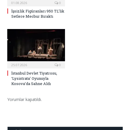
01.08.2026
0
İşsizlik Figüranları 950 TL’lik
Setlere Mecbur Bıraktı
25.07.2026
0
İstanbul Devlet Tiyatrosu,
‘Lysistrata’ Oyunuyla
Kosova’da Sahne Aldı
Yorumlar kapatıldı.