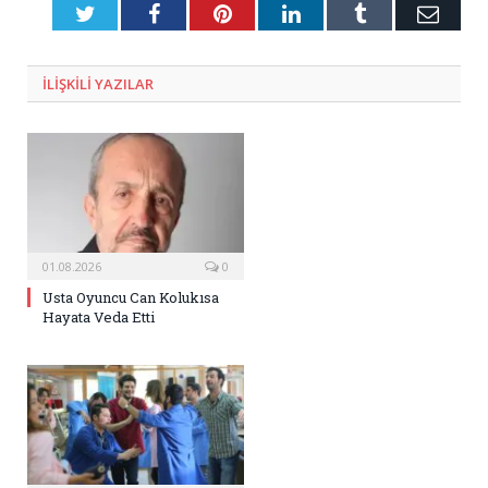
Twitter
Facebook
Pinterest
LinkedIn
Tumblr
E-
Posta
ILIŞKILI
YAZILAR
01.08.2026
0
Usta Oyuncu Can Kolukısa
Hayata Veda Etti