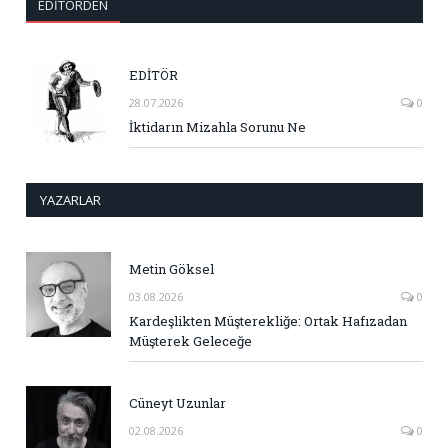
EDITÖRDEN
EDİTÖR
28.07.2026
0
İktidarın Mizahla Sorunu Ne
YAZARLAR
Metin Göksel
03.08.2026
0
Kardeşlikten Müşterekliğe: Ortak Hafızadan
Müşterek Geleceğe
Cüneyt Uzunlar
02.08.2026
0