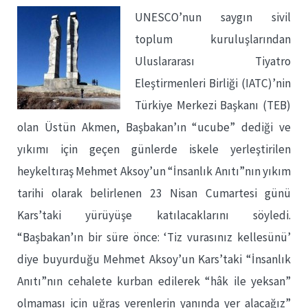
UNESCO’nun saygın sivil
toplum kuruluşlarından
Uluslararası Tiyatro
Eleştirmenleri Birliği (IATC)’nin
Türkiye Merkezi Başkanı (TEB)
olan Üstün Akmen, Başbakan’ın “ucube” dediği ve
yıkımı için geçen günlerde iskele yerleştirilen
heykeltıraş Mehmet Aksoy’un “İnsanlık Anıtı”nın yıkım
tarihi olarak belirlenen 23 Nisan Cumartesi günü
Kars’taki yürüyüşe katılacaklarını söyledi.
“Başbakan’ın bir süre önce: ‘Tiz vurasınız kellesünü’
diye buyurduğu Mehmet Aksoy’un Kars’taki “İnsanlık
Anıtı”nın cehalete kurban edilerek “hâk ile yeksan”
olmaması için uğraş verenlerin yanında yer alacağız”