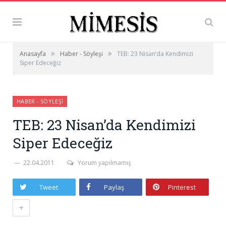
»
»
Anasayfa
Haber - Söyleşi
TEB: 23 Nisan’da Kendimizi
Siper Edeceğiz
HABER - SÖYLEŞI
TEB: 23 Nisan’da Kendimizi
Siper Edeceğiz
22.04.2011
Yorum yapılmamış
Tweet
Paylaş
Pinterest
+