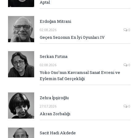
Aptal
Erdoğan Mitrani
02.08.2026
0
Geçen Sezonun En İyi Oyunları IV
Serkan Fırtına
02.08.2026
0
Yoko Ono’nun Kavramsal Sanat Evreni ve
Eylemin Saf Gerçekliği
Zehra İpşiroğlu
27.07.2026
0
Akran Zorbalığı
Sacit Hadi Akdede