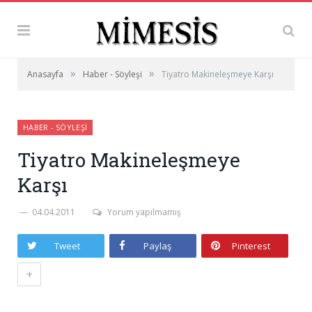
»
»
Anasayfa
Haber - Söyleşi
Tiyatro Makineleşmeye Karşı
HABER - SÖYLEŞI
Tiyatro Makineleşmeye
Karşı
04.04.2011
Yorum yapılmamış
Tweet
Paylaş
Pinterest
+