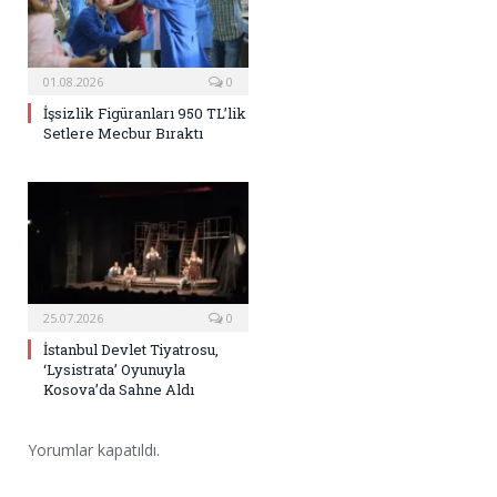
01.08.2026
0
İşsizlik Figüranları 950 TL’lik
Setlere Mecbur Bıraktı
25.07.2026
0
İstanbul Devlet Tiyatrosu,
‘Lysistrata’ Oyunuyla
Kosova’da Sahne Aldı
Yorumlar kapatıldı.