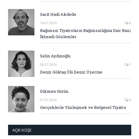
Sacit Hadi Akdede
14.07.2026
0
Bağımsız Tiyatroların Bağımsızlığına Dair Bazı
İktisadi Gözlemler
Selin Aydınoğlu
08.07.2026
2
Deniz Göktaş Ölü Deniz Üzerine
Dikmen Gürün
07.07.2026
0
Gerçeklerle Yüzleşmek ve Belgesel Tiyatro
AÇIK KÖŞE