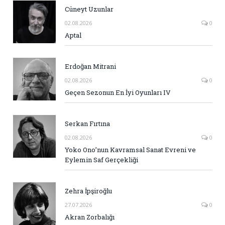
Cüneyt Uzunlar
02.08.2026
0
Aptal
Erdoğan Mitrani
02.08.2026
0
Geçen Sezonun En İyi Oyunları IV
Serkan Fırtına
02.08.2026
0
Yoko Ono’nun Kavramsal Sanat Evreni ve
Eylemin Saf Gerçekliği
Zehra İpşiroğlu
27.07.2026
0
Akran Zorbalığı