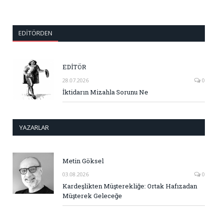
EDITÖRDEN
EDİTÖR
28.07.2026
0
İktidarın Mizahla Sorunu Ne
YAZARLAR
Metin Göksel
03.08.2026
0
Kardeşlikten Müşterekliğe: Ortak Hafızadan
Müşterek Geleceğe