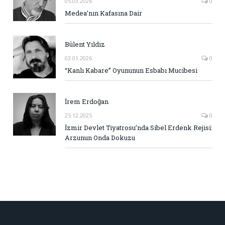
05.03.2026
0
Medea’nın Kafasına Dair
Bülent Yıldız
03.01.2026
0
“Kanlı Kabare” Oyununun Esbabı Mucibesi
İrem Erdoğan
25.12.2025
0
İzmir Devlet Tiyatrosu’nda Sibel Erdenk Rejisi:
Arzunun Onda Dokuzu