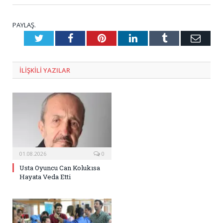
PAYLAŞ.
Twitter
Facebook
Pinterest
LinkedIn
Tumblr
E-
Posta
ILIŞKILI
YAZILAR
01.08.2026
0
Usta Oyuncu Can Kolukısa
Hayata Veda Etti