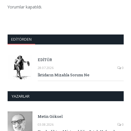
Yorumlar kapatıldı.
EDITÖRDEN
EDİTÖR
28.07.2026
0
İktidarın Mizahla Sorunu Ne
YAZARLAR
Metin Göksel
03.08.2026
0