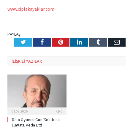
www.ciplakayaklar.com
PAYLAŞ.
Twitter
Facebook
Pinterest
LinkedIn
Tumblr
E-
Posta
ILIŞKILI
YAZILAR
01.08.2026
0
Usta Oyuncu Can Kolukısa
Hayata Veda Etti