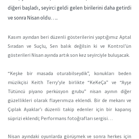
diğeri başladı, seyirci geldi gelen birilerini daha getirdi
ve sonra Nisan oldu…..
Kasım ayından beri düzenli gösterilerini yaptığımız Aptal
Sıradan ve Suçlu, Sen balık değilsin ki ve Kontrol’ün
gösterileri Nisan ayında artık son kez seyirciyle buluşacak.
“Keşke bir masada oturabilseydik”, konukları beden
müzikçisi Keith Terry’yle birlikte “KeKeÇa” ve “Ayşe
Tütüncü piyano perküsyon grubu” nisan ayının diğer
güzellikleri olarak flayerımıza eklendi. Bir de mekanı ve
Çıplak Ayaklar’ı düzenli takip edenler için bir kapanış
süprizi eklendi; Performans fotoğrafları sergisi…
Nisan ayındaki oyunlarda görüşmek ve sonra herkes için