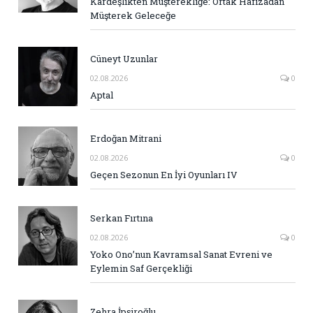
Kardeşlikten Müşterekliğe: Ortak Hafızadan
Müşterek Geleceğe
Cüneyt Uzunlar
02.08.2026
0
Aptal
Erdoğan Mitrani
02.08.2026
0
Geçen Sezonun En İyi Oyunları IV
Serkan Fırtına
02.08.2026
0
Yoko Ono’nun Kavramsal Sanat Evreni ve
Eylemin Saf Gerçekliği
Zehra İpşiroğlu