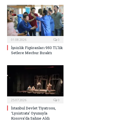
01.08.2026
0
İşsizlik Figüranları 950 TL’lik
Setlere Mecbur Bıraktı
25.07.2026
0
İstanbul Devlet Tiyatrosu,
‘Lysistrata’ Oyunuyla
Kosova’da Sahne Aldı