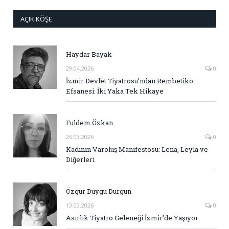
AÇIK KÖŞE
Haydar Bayak
29.04.2026
0
İzmir Devlet Tiyatrosu’ndan Rembetiko
Efsanesi: İki Yaka Tek Hikaye
Fuldem Özkan
26.03.2026
0
Kadının Varoluş Manifestosu: Lena, Leyla ve
Diğerleri
Özgür Duygu Durgun
13.03.2026
0
Asırlık Tiyatro Geleneği İzmir’de Yaşıyor