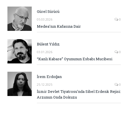
Gürel Sürücü
05.03.2026
0
Medea’nın Kafasına Dair
Bülent Yıldız
03.01.2026
0
“Kanlı Kabare” Oyununun Esbabı Mucibesi
İrem Erdoğan
25.12.2025
0
İzmir Devlet Tiyatrosu’nda Sibel Erdenk Rejisi:
Arzunun Onda Dokuzu