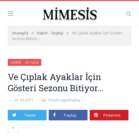
»
»
Anasayfa
Haber - Söyleşi
Ve Çıplak Ayaklar İçin Gösteri
Sezonu Bitiyor…
HABER - SÖYLEŞI
Ve Çıplak Ayaklar İçin
Gösteri Sezonu Bitiyor…
01.04.2011
Yorum yapılmamış
Tweet
Paylaş
Pinterest
+