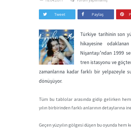
18.04.2011
Yorum yapılmamış
Tweet
Paylaş
P
Türkiye tarihinin son 
hikayesine odaklana
Nişantaşı’ndan 1999 sen
tren istasyonu ve göçten
zamanlarına kadar farklı bir yelpazeyle s
dönüşüyor.
Tüm bu tablolar arasında gidip gelirken hem
yılın birbirinden farklı anlarının detaylarına 
Geçen yüzyılın gölgesi düşen bu oyunda hem ke