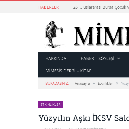
HABERLER
26. Uluslararası Bursa Çocuk v
HAKKINDA
HABER – SÖYLEŞI
MİMESİS DERGİ – KİTAP
»
»
BURADASINIZ:
Anasayfa
Etkinlikler
Yüzyı
ETKINLIKLER
Yüzyılın Aşkı İKSV Salo