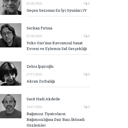
02.08.2026
0
Geçen Sezonun En İyi Oyunları IV
Serkan Fırtına
02.08.2026
0
Yoko Ono’nun Kavramsal Sanat
Evreni ve Eylemin Saf Gerçekliği
Zehra İpşiroğlu
27.07.2026
0
Akran Zorbalığı
Sacit Hadi Akdede
14.07.2026
0
Bağımsız Tiyatroların
Bağımsızlığına Dair Bazı İktisadi
Gözlemler