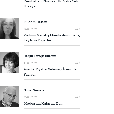
Rembetiko Efsanesi: İki Yaka Tek
Hikaye
Fuldem Özkan
26.03.2026
0
Kadının Varoluş Manifestosu: Lena,
Leyla ve Diğerleri
Özgür Duygu Durgun
13.03.2026
0
Asırlık Tiyatro Geleneği İzmir’de
Yaşıyor
Gürel Sürücü
05.03.2026
0
Medea’nın Kafasına Dair