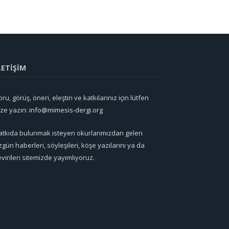
LETİŞİM
ru, görüş, öneri, eleştiri ve katkılarınız için lütfen
ize yazın:
info@mimesis-dergi.org
atkıda bulunmak isteyen okurlarımızdan gelen
zgün haberleri, söyleşileri, köşe yazılarını ya da
evirileri sitemizde yayımlıyoruz.