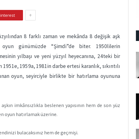
+
interest
yüzyılından 8 farklı zaman ve mekânda 8 değişik aşk
n oyun günümüzde “Şimdi”de biter. 1950lilerin
esinin yılbaşı ve yeni yüzyıl heyecanına, 24teki bir
 1951e, 1959a, 1981in darbe ertesi karanlık, sıkıntılı
unan oyun, seyirciyle birlikte bir hatırlama oyununa
 aşkın imkânsızlıkla beslenen yapısının hem de son yüz
inen oyun hatırlamak üzerine.
ndinizi bulacaksınız hem de geçmişi.