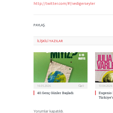
http://twitter.com/#!/vedigerseyler
PAYLAŞ.
ILIŞKILI
YAZILAR
16.05.2026
0
13.04.2026
40.Genç Günler Başladı
Eugenio 
Türkiye’
Yorumlar kapatıldı.