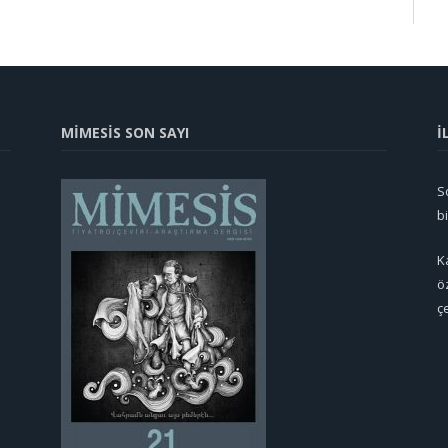
MİMESİS SON SAYI
İ
So
b
K
ö
ç