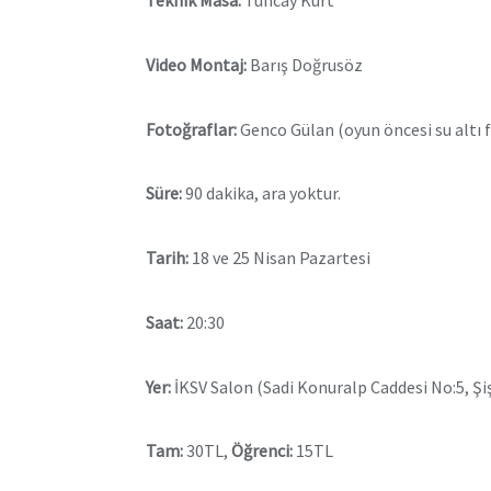
Teknik Masa:
Tuncay Kurt
Video Montaj:
Barış Doğrusöz
Fotoğraflar:
Genco Gülan (oyun öncesi su altı 
Süre:
90 dakika, ara yoktur.
Tarih:
18 ve 25 Nisan Pazartesi
Saat:
20:30
Yer:
İKSV Salon (Sadi Konuralp Caddesi No:5, Ş
Tam:
30TL,
Öğrenci:
15TL