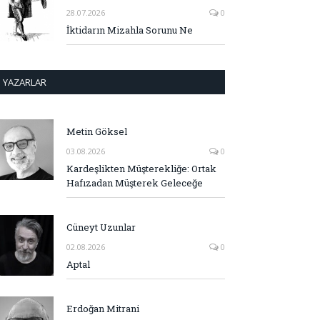
28.07.2026
0
İktidarın Mizahla Sorunu Ne
YAZARLAR
Metin Göksel
03.08.2026
0
Kardeşlikten Müşterekliğe: Ortak
Hafızadan Müşterek Geleceğe
Cüneyt Uzunlar
02.08.2026
0
Aptal
Erdoğan Mitrani