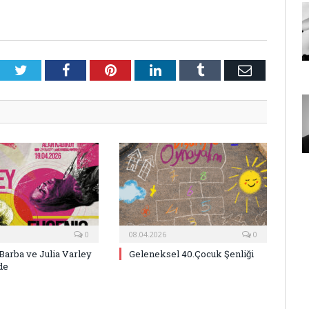
Twitter
Facebook
Pinterest
LinkedIn
Tumblr
E-
Posta
0
08.04.2026
0
Barba ve Julia Varley
Geleneksel 40.Çocuk Şenliği
de