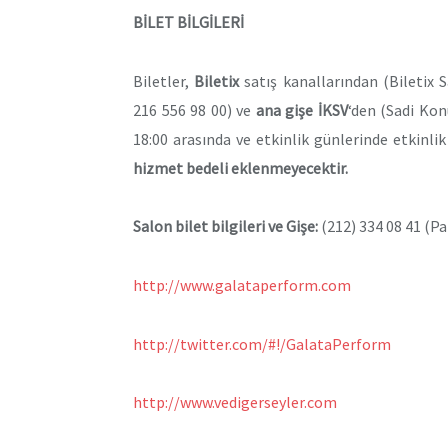
BİLET BİLGİLERİ
Biletler,
Biletix
satış kanallarından (Biletix 
216 556 98 00) ve
ana gişe İKSV
‘den (Sadi Kon
18:00 arasında ve etkinlik günlerinde etkinlik
hizmet bedeli eklenmeyecektir.
Sa
lon bilet bilgileri ve Gişe:
(212) 334 08 41 (Pa
http://www.galataperform.com
http://twitter.com/#!/GalataPerform
http://www.vedigerseyler.com