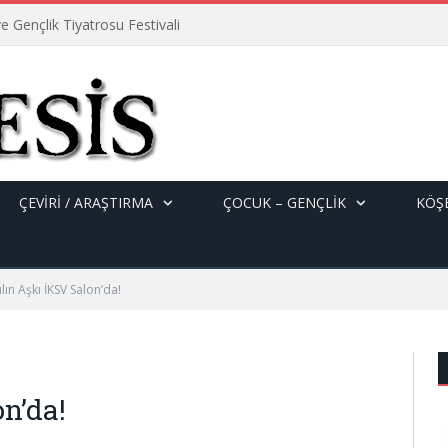
e Gençlik Tiyatrosu Festivali
ÇEVİRİ / ARAŞTIRMA
ÇOCUK – GENÇLIK
KÖŞE
lın Aşkı İKSV Salon’da!
n’da!