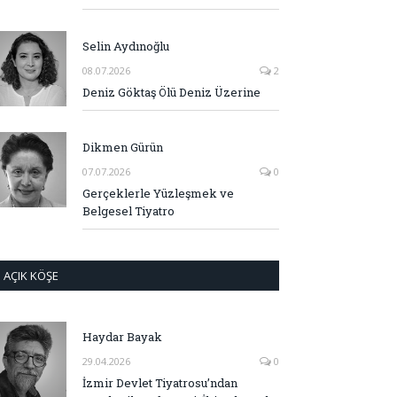
Selin Aydınoğlu
08.07.2026
2
Deniz Göktaş Ölü Deniz Üzerine
Dikmen Gürün
07.07.2026
0
Gerçeklerle Yüzleşmek ve
Belgesel Tiyatro
AÇIK KÖŞE
Haydar Bayak
29.04.2026
0
İzmir Devlet Tiyatrosu’ndan