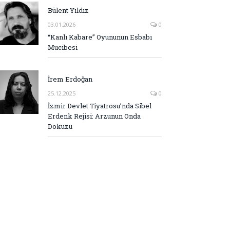
Bülent Yıldız
03.01.2026
0
“Kanlı Kabare” Oyununun Esbabı
Mucibesi
İrem Erdoğan
25.12.2025
0
İzmir Devlet Tiyatrosu’nda Sibel
Erdenk Rejisi: Arzunun Onda
Dokuzu