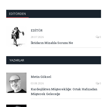
EDITÖRDEN
EDİTÖR
28.07.2026
0
İktidarın Mizahla Sorunu Ne
YAZARLAR
Metin Göksel
03.08.2026
0
Kardeşlikten Müşterekliğe: Ortak Hafızadan
Müşterek Geleceğe