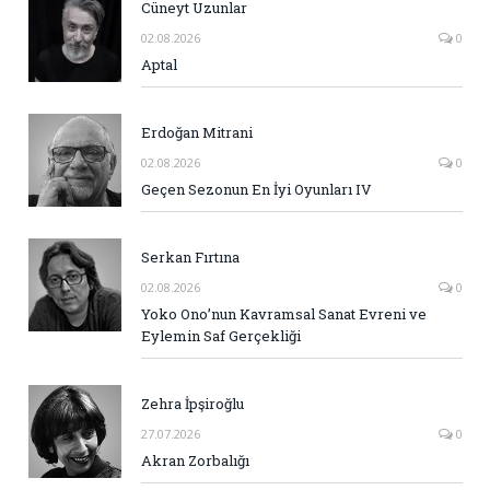
Cüneyt Uzunlar
02.08.2026
0
Aptal
Erdoğan Mitrani
02.08.2026
0
Geçen Sezonun En İyi Oyunları IV
Serkan Fırtına
02.08.2026
0
Yoko Ono’nun Kavramsal Sanat Evreni ve
Eylemin Saf Gerçekliği
Zehra İpşiroğlu
27.07.2026
0
Akran Zorbalığı