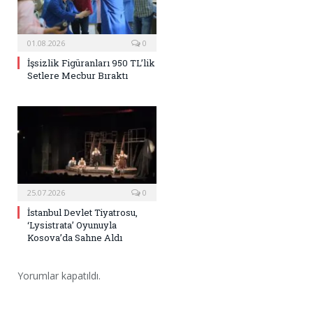
01.08.2026
0
İşsizlik Figüranları 950 TL’lik
Setlere Mecbur Bıraktı
25.07.2026
0
İstanbul Devlet Tiyatrosu,
‘Lysistrata’ Oyunuyla
Kosova’da Sahne Aldı
Yorumlar kapatıldı.