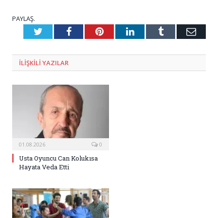
PAYLAŞ.
Twitter
Facebook
Pinterest
LinkedIn
Tumblr
E-
Posta
ILIŞKILI
YAZILAR
01.08.2026
0
Usta Oyuncu Can Kolukısa
Hayata Veda Etti