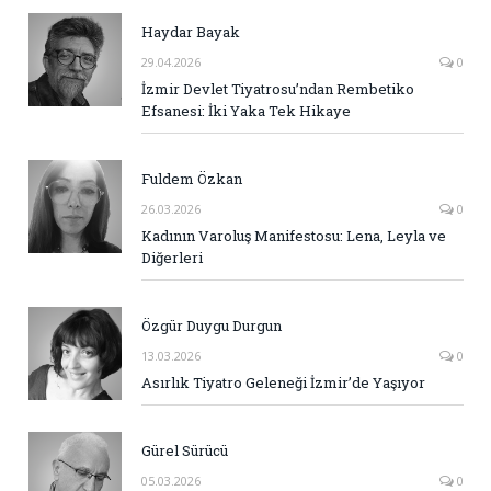
Haydar Bayak
29.04.2026
0
İzmir Devlet Tiyatrosu’ndan Rembetiko
Efsanesi: İki Yaka Tek Hikaye
Fuldem Özkan
26.03.2026
0
Kadının Varoluş Manifestosu: Lena, Leyla ve
Diğerleri
Özgür Duygu Durgun
13.03.2026
0
Asırlık Tiyatro Geleneği İzmir’de Yaşıyor
Gürel Sürücü
05.03.2026
0