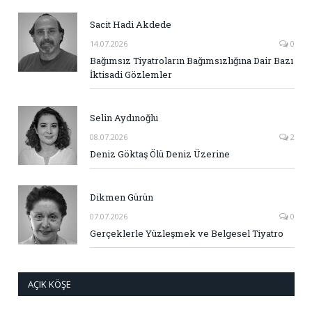
Sacit Hadi Akdede
14.07.2026
0
Bağımsız Tiyatroların Bağımsızlığına Dair Bazı
İktisadi Gözlemler
Selin Aydınoğlu
08.07.2026
2
Deniz Göktaş Ölü Deniz Üzerine
Dikmen Gürün
07.07.2026
0
Gerçeklerle Yüzleşmek ve Belgesel Tiyatro
AÇIK KÖŞE