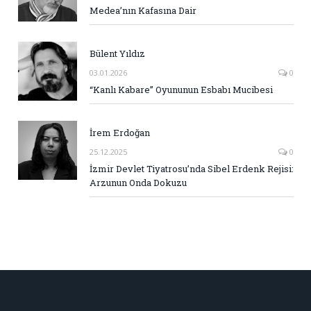
Medea’nın Kafasına Dair
Bülent Yıldız
03.01.2026
0
“Kanlı Kabare” Oyununun Esbabı Mucibesi
İrem Erdoğan
25.12.2025
0
İzmir Devlet Tiyatrosu’nda Sibel Erdenk Rejisi:
Arzunun Onda Dokuzu