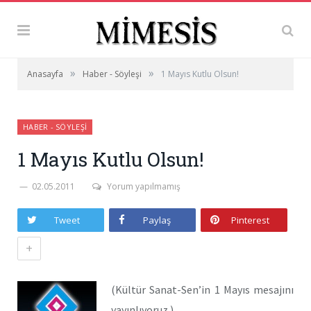
»
»
Anasayfa
Haber - Söyleşi
1 Mayıs Kutlu Olsun!
HABER - SÖYLEŞI
1 Mayıs Kutlu Olsun!
02.05.2011
Yorum yapılmamış
Tweet
Paylaş
Pinterest
+
(Kültür Sanat-Sen’in 1 Mayıs mesajını
yayınlıyoruz.)