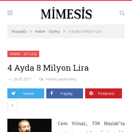
»
»
Anasayfa
Haber - Söyleşi
4 Ayda 8 Milyon Lira
HABER - SÖYLEŞI
4 Ayda 8 Milyon Lira
26.05.2011
Yorum yapılmamış
Tweet
Paylaş
Pinterest
+
Cem Yılmaz, TİM Maslak’ta