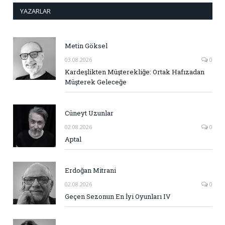
YAZARLAR
Metin Göksel
03.08.2026
0
Kardeşlikten Müşterekliğe: Ortak Hafızadan
Müşterek Geleceğe
Cüneyt Uzunlar
02.08.2026
0
Aptal
Erdoğan Mitrani
02.08.2026
0
Geçen Sezonun En İyi Oyunları IV