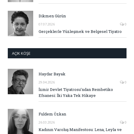
Dikmen Gürün
07.07.2026
0
Gerçeklerle Yüzleşmek ve Belgesel Tiyatro
AÇIK KÖŞE
Haydar Bayak
29.04.2026
0
İzmir Devlet Tiyatrosu’ndan Rembetiko
Efsanesi: İki Yaka Tek Hikaye
Fuldem Özkan
26.03.2026
0
Kadının Varoluş Manifestosu: Lena, Leyla ve