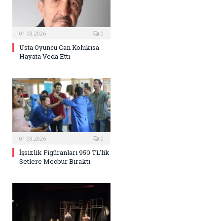
01.08.2026
0
Usta Oyuncu Can Kolukısa
Hayata Veda Etti
01.08.2026
0
İşsizlik Figüranları 950 TL’lik
Setlere Mecbur Bıraktı