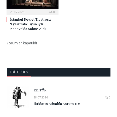
25.07.2026
0
İstanbul Devlet Tiyatrosu,
‘Lysistrata’ Oyunuyla
Kosova’da Sahne Aldı
Yorumlar kapatıldı.
EDITÖRDEN
EDİTÖR
28.07.2026
0
İktidarın Mizahla Sorunu Ne