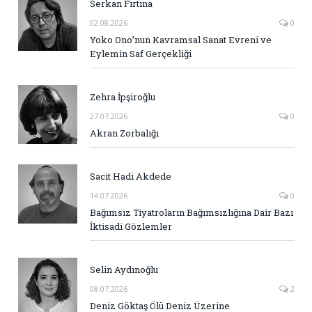
Serkan Fırtına
02.08.2026
0
Yoko Ono’nun Kavramsal Sanat Evreni ve
Eylemin Saf Gerçekliği
Zehra İpşiroğlu
27.07.2026
0
Akran Zorbalığı
Sacit Hadi Akdede
14.07.2026
0
Bağımsız Tiyatroların Bağımsızlığına Dair Bazı
İktisadi Gözlemler
Selin Aydınoğlu
08.07.2026
2
Deniz Göktaş Ölü Deniz Üzerine