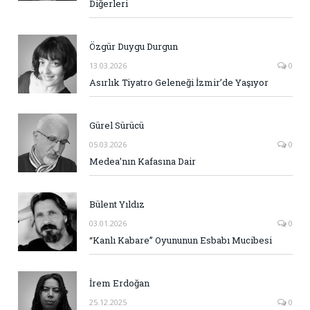
Diğerleri
Özgür Duygu Durgun
13.03.2026
0
Asırlık Tiyatro Geleneği İzmir’de Yaşıyor
Gürel Sürücü
05.03.2026
0
Medea’nın Kafasına Dair
Bülent Yıldız
03.01.2026
0
“Kanlı Kabare” Oyununun Esbabı Mucibesi
İrem Erdoğan
25.12.2025
0