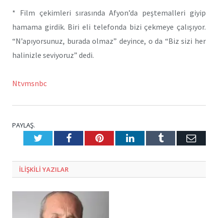
* Film çekimleri sırasında Afyon’da peştemalleri giyip
hamama girdik. Biri eli telefonda bizi çekmeye çalışıyor.
“N’apıyorsunuz, burada olmaz” deyince, o da “Biz sizi her
halinizle seviyoruz” dedi.
Ntvmsnbc
PAYLAŞ.
Twitter
Facebook
Pinterest
LinkedIn
Tumblr
E-
Posta
ILIŞKILI
YAZILAR