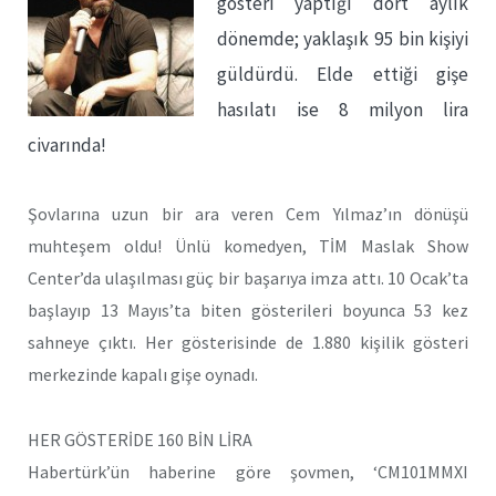
gösteri yaptığı dört aylık
dönemde; yaklaşık 95 bin kişiyi
güldürdü. Elde ettiği gişe
hasılatı ise 8 milyon lira
civarında!
Şovlarına uzun bir ara veren Cem Yılmaz’ın dönüşü
muhteşem oldu! Ünlü komedyen, TİM Maslak Show
Center’da ulaşılması güç bir başarıya imza attı. 10 Ocak’ta
başlayıp 13 Mayıs’ta biten gösterileri boyunca 53 kez
sahneye çıktı. Her gösterisinde de 1.880 kişilik gösteri
merkezinde kapalı gişe oynadı.
HER GÖSTERİDE 160 BİN LİRA
Habertürk’ün haberine göre şovmen, ‘CM101MMXI