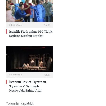
01.08.2026
0
İşsizlik Figüranları 950 TL’lik
Setlere Mecbur Bıraktı
25.07.2026
0
İstanbul Devlet Tiyatrosu,
‘Lysistrata’ Oyunuyla
Kosova’da Sahne Aldı
Yorumlar kapatıldı.