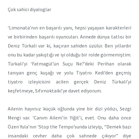
Çok sahici diyaloglar
‘Limonata’nın en başarılı yanı, hepsi yaşayan karakterleri
ve birbirinden başarılı oyuncuları. Annede dünya tatlısı bir
Deniz Türkali var ki, kaçıran sahiden üzülür. Ben yıllardır
onu bu kadar yakıştığı ve iyi olduğu bir rolde görmemiştim.
Türkali’yi ‘Fatmagül’ün Suçu Ne?’deki Perihan olarak
tanıyan genç kuşağı ve yolu Tiyatro Kedi’den geçmiş
tiyatro izleyicisini acilen gerçek Deniz Türkali’yi
keşfetmeye, Sıfırnoktaiki’ye davet ediyorum.
Ailenin hayırsız küçük oğlunda yine bir dizi yıldızı, Sezgi
Mengi var. ‘Canım Ailem’in Yiğit’i, evet. Onu daha önce
Özen Yula’nın ‘Stop the Tempo’sunda izleyip, “Demek bazı
insandaki cevher daha çok sahnede çıkıyor” diye