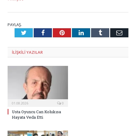
PAYLAŞ.
Twitter
Facebook
Pinterest
LinkedIn
Tumblr
E-
Posta
ILIŞKILI
YAZILAR
01.08.2026
0
Usta Oyuncu Can Kolukısa
Hayata Veda Etti