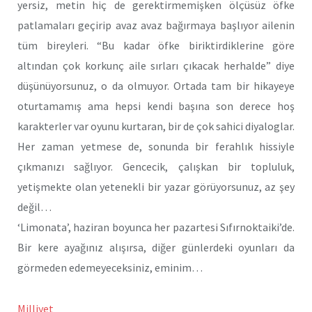
yersiz, metin hiç de gerektirmemişken ölçüsüz öfke
patlamaları geçirip avaz avaz bağırmaya başlıyor ailenin
tüm bireyleri. “Bu kadar öfke biriktirdiklerine göre
altından çok korkunç aile sırları çıkacak herhalde” diye
düşünüyorsunuz, o da olmuyor. Ortada tam bir hikayeye
oturtamamış ama hepsi kendi başına son derece hoş
karakterler var oyunu kurtaran, bir de çok sahici diyaloglar.
Her zaman yetmese de, sonunda bir ferahlık hissiyle
çıkmanızı sağlıyor. Gencecik, çalışkan bir topluluk,
yetişmekte olan yetenekli bir yazar görüyorsunuz, az şey
değil…
‘Limonata’, haziran boyunca her pazartesi Sıfırnoktaiki’de.
Bir kere ayağınız alışırsa, diğer günlerdeki oyunları da
görmeden edemeyeceksiniz, eminim…
Milliyet