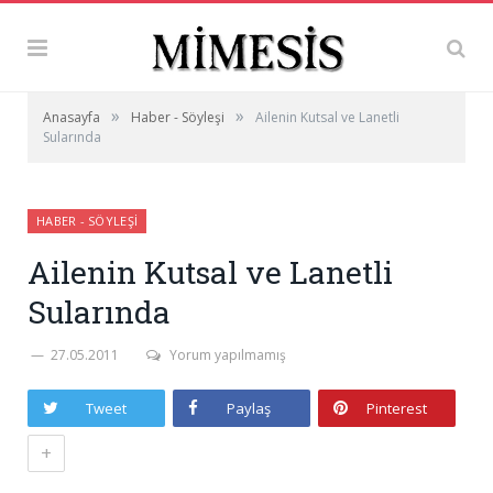
»
»
Anasayfa
Haber - Söyleşi
Ailenin Kutsal ve Lanetli
Sularında
HABER - SÖYLEŞI
Ailenin Kutsal ve Lanetli
Sularında
27.05.2011
Yorum yapılmamış
Tweet
Paylaş
Pinterest
+