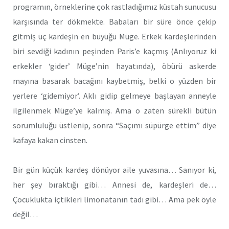
programın, örneklerine çok rastladığımız küstah sunucusu
karşısında ter dökmekte. Babaları bir süre önce çekip
gitmiş üç kardeşin en büyüğü Müge. Erkek kardeşlerinden
biri sevdiği kadının peşinden Paris’e kaçmış (Anlıyoruz ki
erkekler ‘gider’ Müge’nin hayatında), öbürü askerde
mayına basarak bacağını kaybetmiş, belki o yüzden bir
yerlere ‘gidemiyor’. Aklı gidip gelmeye başlayan anneyle
ilgilenmek Müge’ye kalmış. Ama o zaten sürekli bütün
sorumluluğu üstlenip, sonra “Saçımı süpürge ettim” diye
kafaya kakan cinsten.
Bir gün küçük kardeş dönüyor aile yuvasına… Sanıyor ki,
her şey bıraktığı gibi… Annesi de, kardeşleri de…
Çocuklukta içtikleri limonatanın tadı gibi… Ama pek öyle
değil…