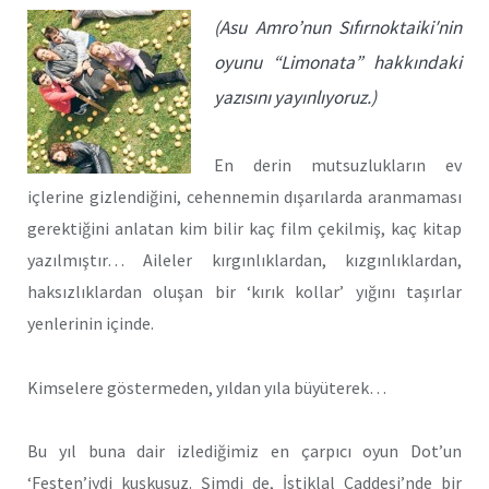
(Asu Amro’nun Sıfırnoktaiki′nin
oyunu “Limonata” hakkındaki
yazısını yayınlıyoruz.)
En derin mutsuzlukların ev
içlerine gizlendiğini, cehennemin dışarılarda aranmaması
gerektiğini anlatan kim bilir kaç film çekilmiş, kaç kitap
yazılmıştır… Aileler kırgınlıklardan, kızgınlıklardan,
haksızlıklardan oluşan bir ‘kırık kollar’ yığını taşırlar
yenlerinin içinde.
Kimselere göstermeden, yıldan yıla büyüterek…
Bu yıl buna dair izlediğimiz en çarpıcı oyun Dot’un
‘Festen’iydi kuşkusuz. Şimdi de, İstiklal Caddesi’nde bir