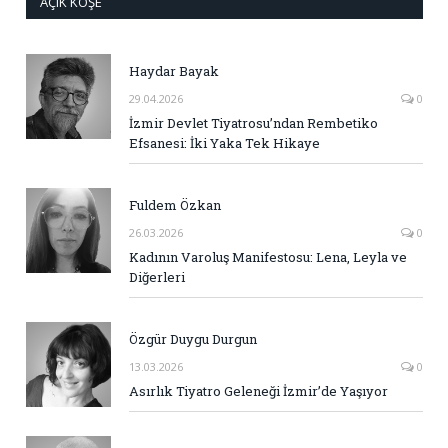
AÇIK KÖŞE
Haydar Bayak
29.04.2026
0
İzmir Devlet Tiyatrosu’ndan Rembetiko
Efsanesi: İki Yaka Tek Hikaye
Fuldem Özkan
26.03.2026
0
Kadının Varoluş Manifestosu: Lena, Leyla ve
Diğerleri
Özgür Duygu Durgun
13.03.2026
0
Asırlık Tiyatro Geleneği İzmir’de Yaşıyor