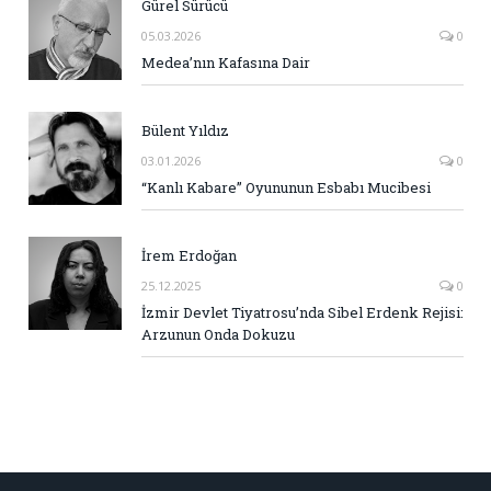
Gürel Sürücü
05.03.2026
0
Medea’nın Kafasına Dair
Bülent Yıldız
03.01.2026
0
“Kanlı Kabare” Oyununun Esbabı Mucibesi
İrem Erdoğan
25.12.2025
0
İzmir Devlet Tiyatrosu’nda Sibel Erdenk Rejisi:
Arzunun Onda Dokuzu