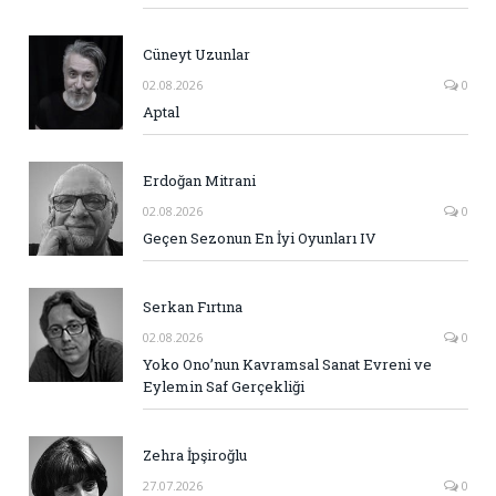
Cüneyt Uzunlar
02.08.2026
0
Aptal
Erdoğan Mitrani
02.08.2026
0
Geçen Sezonun En İyi Oyunları IV
Serkan Fırtına
02.08.2026
0
Yoko Ono’nun Kavramsal Sanat Evreni ve
Eylemin Saf Gerçekliği
Zehra İpşiroğlu
27.07.2026
0