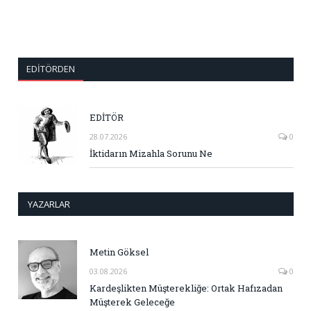
EDITÖRDEN
EDİTÖR
28.07.2026
0
İktidarın Mizahla Sorunu Ne
YAZARLAR
Metin Göksel
03.08.2026
0
Kardeşlikten Müşterekliğe: Ortak Hafızadan
Müşterek Geleceğe