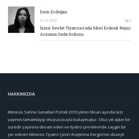
İrem Erdoğan
25.12.2025
0
İzmir Devlet Tiyatrosu’nda Sibel Erdenk Rejisi:
Arzunun Onda Dokuzu
HAKKIMIZDA
Mimesis Sahne Sanatları Portali 2010 yılının Nisan ayında test
yayınını tamamlayıp okuyucusuyla buluşmuştur. Otuz yılı aşkın bir
süredir yayınına devam eden ve tiyatro çevrelerinde saygın bir
yer edinen Mimesis Tiyatro Çeviri Araştırma Dergisi’nin düzeyli