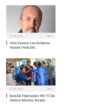
01.08.2026
0
Usta Oyuncu Can Kolukısa
Hayata Veda Etti
01.08.2026
0
İşsizlik Figüranları 950 TL’lik
Setlere Mecbur Bıraktı