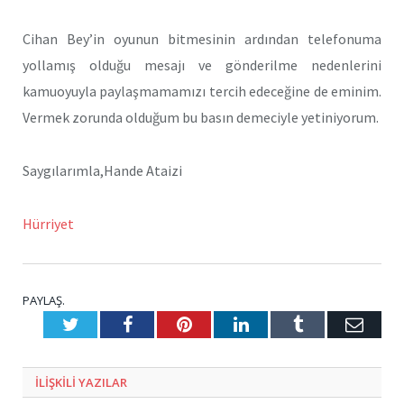
Cihan Bey’in oyunun bitmesinin ardından telefonuma
yollamış olduğu mesajı ve gönderilme nedenlerini
kamuoyuyla paylaşmamamızı tercih edeceğine de eminim.
Vermek zorunda olduğum bu basın demeciyle yetiniyorum.
Saygılarımla,Hande Ataizi
Hürriyet
PAYLAŞ.
Twitter
Facebook
Pinterest
LinkedIn
Tumblr
E-
Posta
ILIŞKILI
YAZILAR