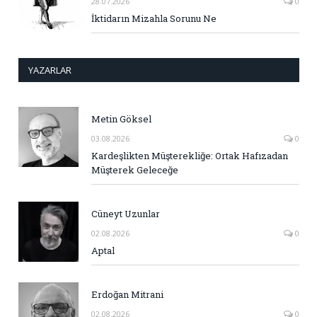
28.07.2026
0
İktidarın Mizahla Sorunu Ne
YAZARLAR
Metin Göksel
03.08.2026
0
Kardeşlikten Müşterekliğe: Ortak Hafızadan
Müşterek Geleceğe
Cüneyt Uzunlar
02.08.2026
0
Aptal
Erdoğan Mitrani
02.08.2026
0