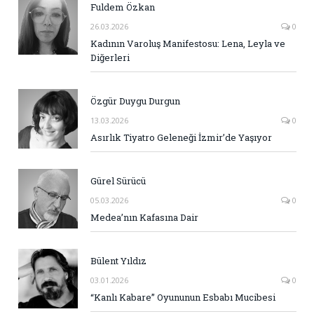
Fuldem Özkan
26.03.2026
0
Kadının Varoluş Manifestosu: Lena, Leyla ve
Diğerleri
Özgür Duygu Durgun
13.03.2026
0
Asırlık Tiyatro Geleneği İzmir’de Yaşıyor
Gürel Sürücü
05.03.2026
0
Medea’nın Kafasına Dair
Bülent Yıldız
03.01.2026
0
“Kanlı Kabare” Oyununun Esbabı Mucibesi