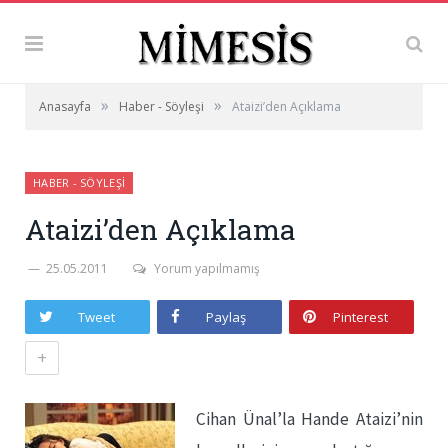
»
»
Anasayfa
Haber - Söyleşi
Ataizi’den Açıklama
HABER - SÖYLEŞI
Ataizi’den Açıklama
25.05.2011
Yorum yapılmamış
Tweet
Paylaş
Pinterest
+
Cihan Ünal’la Hande Ataizi’nin