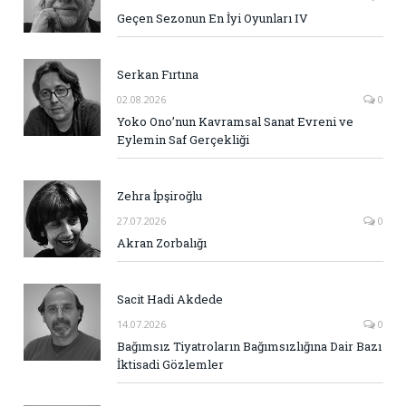
Geçen Sezonun En İyi Oyunları IV
Serkan Fırtına
02.08.2026
0
Yoko Ono’nun Kavramsal Sanat Evreni ve
Eylemin Saf Gerçekliği
Zehra İpşiroğlu
27.07.2026
0
Akran Zorbalığı
Sacit Hadi Akdede
14.07.2026
0
Bağımsız Tiyatroların Bağımsızlığına Dair Bazı
İktisadi Gözlemler