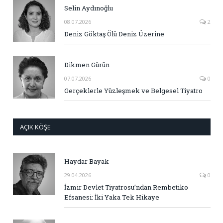
Selin Aydınoğlu
08.07.2026
2
Deniz Göktaş Ölü Deniz Üzerine
Dikmen Gürün
07.07.2026
0
Gerçeklerle Yüzleşmek ve Belgesel Tiyatro
AÇIK KÖŞE
Haydar Bayak
29.04.2026
0
İzmir Devlet Tiyatrosu’ndan Rembetiko
Efsanesi: İki Yaka Tek Hikaye