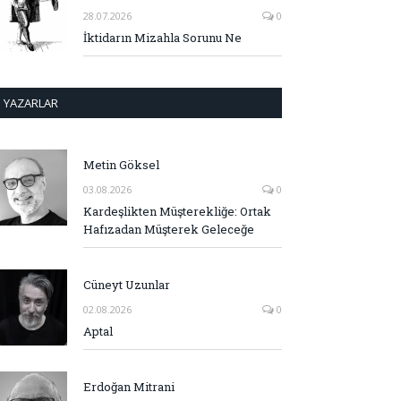
28.07.2026
0
İktidarın Mizahla Sorunu Ne
YAZARLAR
Metin Göksel
03.08.2026
0
Kardeşlikten Müşterekliğe: Ortak
Hafızadan Müşterek Geleceğe
Cüneyt Uzunlar
02.08.2026
0
Aptal
Erdoğan Mitrani