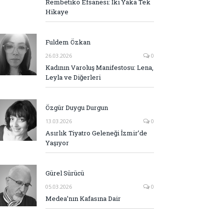
Rembetiko Efsanesi: İki Yaka Tek
Hikaye
Fuldem Özkan
26.03.2026
0
Kadının Varoluş Manifestosu: Lena,
Leyla ve Diğerleri
Özgür Duygu Durgun
13.03.2026
0
Asırlık Tiyatro Geleneği İzmir’de
Yaşıyor
Gürel Sürücü
05.03.2026
0
Medea’nın Kafasına Dair