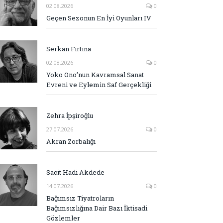
02.08.2026
0
Geçen Sezonun En İyi Oyunları IV
Serkan Fırtına
02.08.2026
0
Yoko Ono’nun Kavramsal Sanat
Evreni ve Eylemin Saf Gerçekliği
Zehra İpşiroğlu
27.07.2026
0
Akran Zorbalığı
Sacit Hadi Akdede
14.07.2026
0
Bağımsız Tiyatroların
Bağımsızlığına Dair Bazı İktisadi
Gözlemler