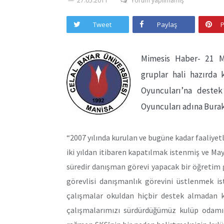
27.05.2011
Yorum yapılmamış
Tweet
Paylaş
P
Mimesis Haber- 21 May
gruplar hali hazırda 
Oyuncuları’na destek
Oyuncuları adına Burak
“2007 yılında kurulan ve bugüne kadar faaliyetl
iki yıldan itibaren kapatılmak istenmiş ve Mayıs
süredir danışman görevi yapacak bir öğretim
görevlisi danışmanlık görevini üstlenmek i
çalışmalar okuldan hiçbir destek almadan k
çalışmalarımızı sürdürdüğümüz kulüp odam