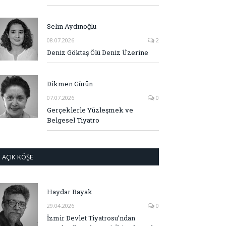
Selin Aydınoğlu
08.07.2026
2
Deniz Göktaş Ölü Deniz Üzerine
Dikmen Gürün
07.07.2026
0
Gerçeklerle Yüzleşmek ve
Belgesel Tiyatro
AÇIK KÖŞE
Haydar Bayak
29.04.2026
0
İzmir Devlet Tiyatrosu’ndan