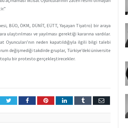
übü açmaması İktisat Oyuncularının zaten resmi olmayan
ir.”
hnesi, BÜO, ÖKM, DÜNİT, EÜTT, Yaşayan Tiyatro) bir araya
a ulaştırılması ve yayılması gerektiği kararına vardılar.
t Oyuncuları’nın neden kapatıldığıyla ilgili bilgi talebi
rum değişmediği takdirde gruplar, Türkiye’deki üniversite
toplu bir protesto gerçekleştirecekler.
Twitter
Facebook
Pinterest
LinkedIn
Tumblr
E-
Posta