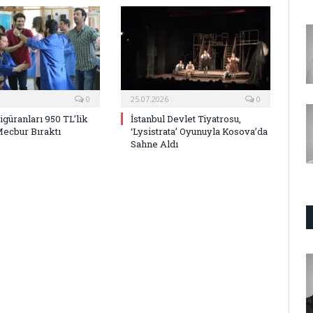
0
25.07.2026
0
Figüranları 950 TL’lik
İstanbul Devlet Tiyatrosu,
Mecbur Bıraktı
‘Lysistrata’ Oyunuyla Kosova’da
Sahne Aldı