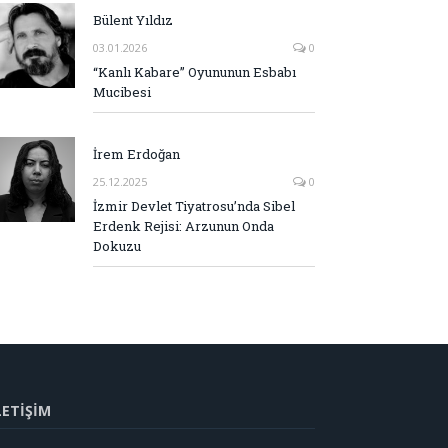
Bülent Yıldız
03.01.2026
0
“Kanlı Kabare” Oyununun Esbabı
Mucibesi
İrem Erdoğan
25.12.2025
0
İzmir Devlet Tiyatrosu’nda Sibel
Erdenk Rejisi: Arzunun Onda
Dokuzu
LETİŞİM