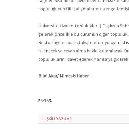
rağmen SKS’nin bir neden belirtmeksizin kul
topluluğunun fiili çalışmalarını da engellemişt
Üniversite tiyatro toplulukları ( Taşkışla Sa
gelerek öncelikle bu durumun diğer topluluklar
Rektörlüğe e-posta,faks,telefon yoluyla İktisa
istenecek ve cevap alma hakkı kullanılacak. Du
topluluklarını davet ederek Manisa’ya giderek 
Bilal Akar/ Mimesis Haber
PAYLAŞ.
ILIŞKILI
YAZILAR