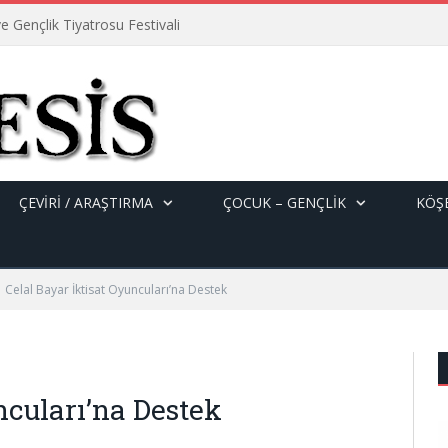
e Gençlik Tiyatrosu Festivali
ÇEVİRİ / ARAŞTIRMA
ÇOCUK – GENÇLIK
KÖŞE
Celal Bayar İktisat Oyuncuları’na Destek
ncuları’na Destek