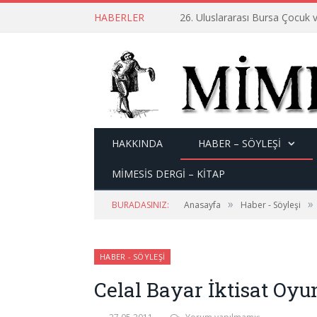
HABERLER
26. Uluslararası Bursa Çocuk v
HAKKINDA
HABER – SÖYLEŞI
MİMESİS DERGİ – KİTAP
»
»
BURADASINIZ:
Anasayfa
Haber - Söyleşi
HABER - SÖYLEŞI
Celal Bayar İktisat Oyu