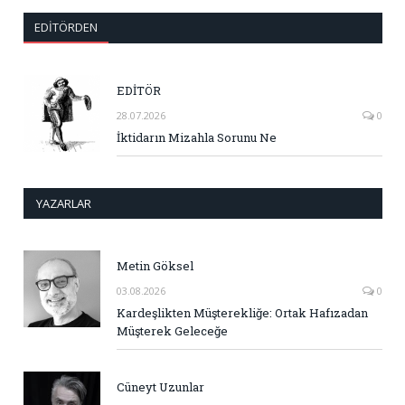
EDITÖRDEN
EDİTÖR
28.07.2026
0
İktidarın Mizahla Sorunu Ne
YAZARLAR
Metin Göksel
03.08.2026
0
Kardeşlikten Müşterekliğe: Ortak Hafızadan
Müşterek Geleceğe
Cüneyt Uzunlar