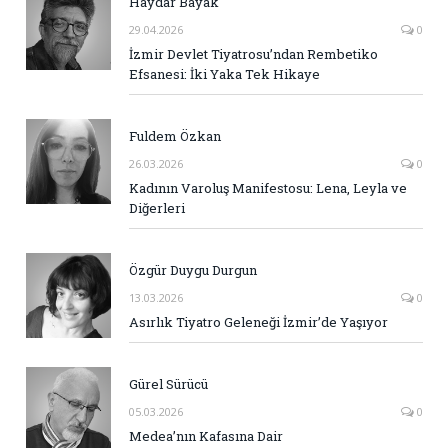
Haydar Bayak
29.04.2026
0
İzmir Devlet Tiyatrosu’ndan Rembetiko
Efsanesi: İki Yaka Tek Hikaye
Fuldem Özkan
26.03.2026
0
Kadının Varoluş Manifestosu: Lena, Leyla ve
Diğerleri
Özgür Duygu Durgun
13.03.2026
0
Asırlık Tiyatro Geleneği İzmir’de Yaşıyor
Gürel Sürücü
05.03.2026
0
Medea’nın Kafasına Dair