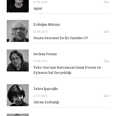
02.08.2026
0
Aptal
Erdoğan Mitrani
02.08.2026
0
Geçen Sezonun En İyi Oyunları IV
Serkan Fırtına
02.08.2026
0
Yoko Ono’nun Kavramsal Sanat Evreni ve
Eylemin Saf Gerçekliği
Zehra İpşiroğlu
27.07.2026
0
Akran Zorbalığı