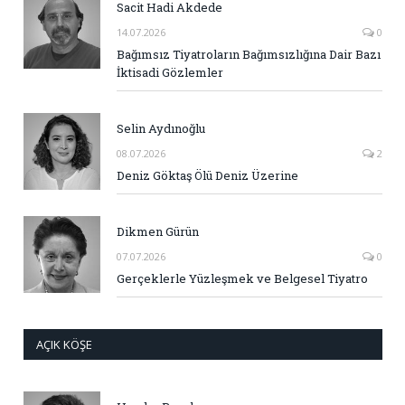
Sacit Hadi Akdede
14.07.2026
0
Bağımsız Tiyatroların Bağımsızlığına Dair Bazı
İktisadi Gözlemler
Selin Aydınoğlu
08.07.2026
2
Deniz Göktaş Ölü Deniz Üzerine
Dikmen Gürün
07.07.2026
0
Gerçeklerle Yüzleşmek ve Belgesel Tiyatro
AÇIK KÖŞE