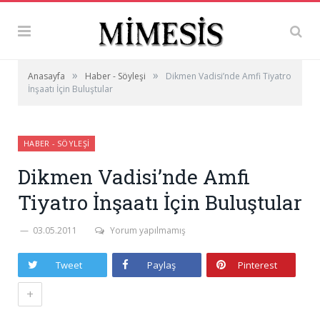
»
»
Anasayfa
Haber - Söyleşi
Dikmen Vadisi’nde Amfi Tiyatro
İnşaatı İçin Buluştular
HABER - SÖYLEŞI
Dikmen Vadisi’nde Amfi
Tiyatro İnşaatı İçin Buluştular
03.05.2011
Yorum yapılmamış
Tweet
Paylaş
Pinterest
+