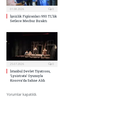
01.08.2026
0
İşsizlik Figüranları 950 TL’lik
Setlere Mecbur Bıraktı
25.07.2026
0
İstanbul Devlet Tiyatrosu,
‘Lysistrata’ Oyunuyla
Kosova’da Sahne Aldı
Yorumlar kapatıldı.