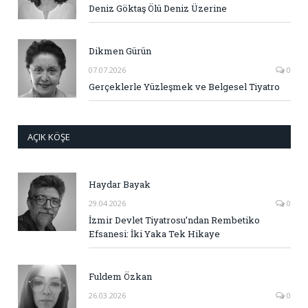
Deniz Göktaş Ölü Deniz Üzerine
Dikmen Gürün
07.07.2026
0
Gerçeklerle Yüzleşmek ve Belgesel Tiyatro
AÇIK KÖŞE
Haydar Bayak
29.04.2026
0
İzmir Devlet Tiyatrosu’ndan Rembetiko
Efsanesi: İki Yaka Tek Hikaye
Fuldem Özkan
26.03.2026
0