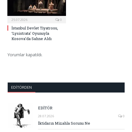
25.07.2026
0
İstanbul Devlet Tiyatrosu,
‘Lysistrata’ Oyunuyla
Kosova’da Sahne Aldı
Yorumlar kapatıldı.
EDITÖRDEN
EDİTÖR
28.07.2026
0
İktidarın Mizahla Sorunu Ne