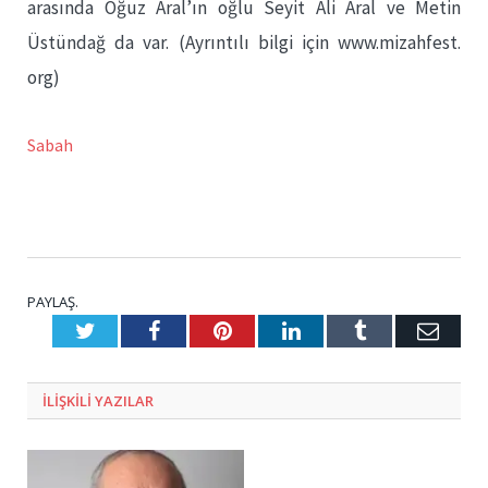
arasında Oğuz Aral’ın oğlu Seyit Ali Aral ve Metin
Üstündağ da var. (Ayrıntılı bilgi için www.mizahfest.
org)
Sabah
PAYLAŞ.
Twitter
Facebook
Pinterest
LinkedIn
Tumblr
E-
Posta
ILIŞKILI
YAZILAR