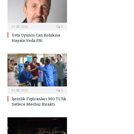
01.08.2026
0
Usta Oyuncu Can Kolukısa
Hayata Veda Etti
01.08.2026
0
İşsizlik Figüranları 950 TL’lik
Setlere Mecbur Bıraktı