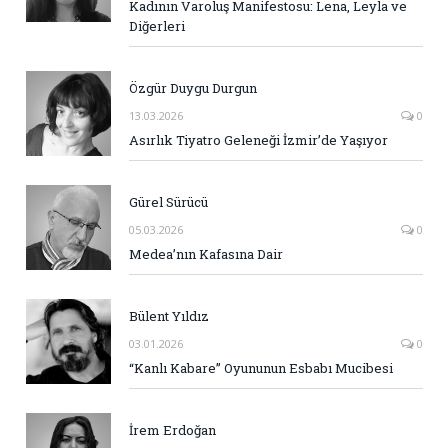
Kadının Varoluş Manifestosu: Lena, Leyla ve
Diğerleri
Özgür Duygu Durgun
13.03.2026
0
Asırlık Tiyatro Geleneği İzmir’de Yaşıyor
Gürel Sürücü
05.03.2026
0
Medea’nın Kafasına Dair
Bülent Yıldız
03.01.2026
0
“Kanlı Kabare” Oyununun Esbabı Mucibesi
İrem Erdoğan