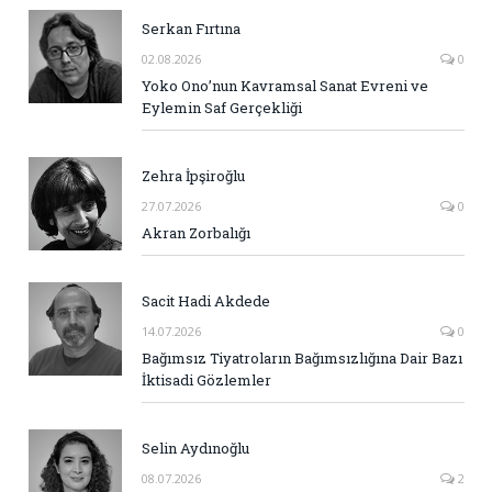
Serkan Fırtına
02.08.2026
0
Yoko Ono’nun Kavramsal Sanat Evreni ve
Eylemin Saf Gerçekliği
Zehra İpşiroğlu
27.07.2026
0
Akran Zorbalığı
Sacit Hadi Akdede
14.07.2026
0
Bağımsız Tiyatroların Bağımsızlığına Dair Bazı
İktisadi Gözlemler
Selin Aydınoğlu
08.07.2026
2