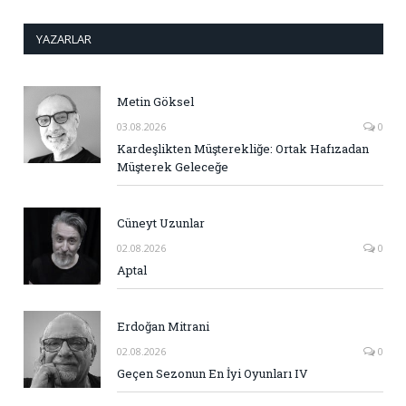
YAZARLAR
Metin Göksel
03.08.2026
0
Kardeşlikten Müşterekliğe: Ortak Hafızadan
Müşterek Geleceğe
Cüneyt Uzunlar
02.08.2026
0
Aptal
Erdoğan Mitrani
02.08.2026
0
Geçen Sezonun En İyi Oyunları IV