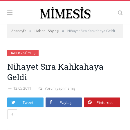
»
»
Anasayfa
Haber - Söyleşi
Nihayet Sıra Kahkahaya Geldi
HABER - SÖYLEŞI
Nihayet Sıra Kahkahaya
Geldi
12.05.2011
Yorum yapılmamış
Tweet
Paylaş
Pinterest
+