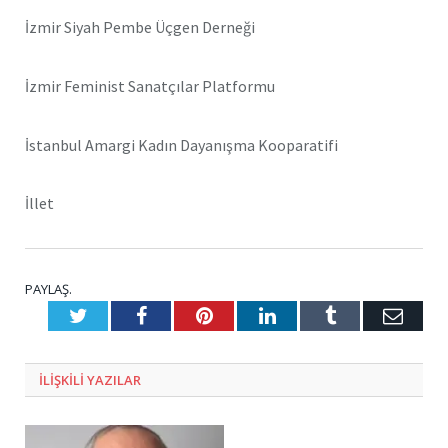
İzmir Siyah Pembe Üçgen Derneği
İzmir Feminist Sanatçılar Platformu
İstanbul Amargi Kadın Dayanışma Kooparatifi
İllet
PAYLAŞ.
Twitter
Facebook
Pinterest
LinkedIn
Tumblr
E-
Posta
ILIŞKILI
YAZILAR