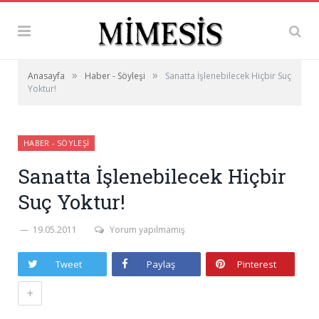
»
»
Anasayfa
Haber - Söyleşi
Sanatta İşlenebilecek Hiçbir Suç
Yoktur!
HABER - SÖYLEŞI
Sanatta İşlenebilecek Hiçbir
Suç Yoktur!
19.05.2011
Yorum yapılmamış
Tweet
Paylaş
Pinterest
+