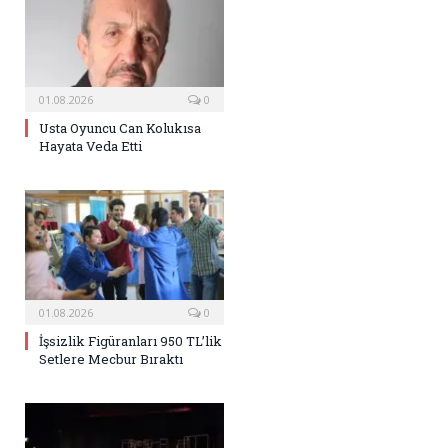
01.08.2026
0
Usta Oyuncu Can Kolukısa
Hayata Veda Etti
01.08.2026
0
İşsizlik Figüranları 950 TL’lik
Setlere Mecbur Bıraktı