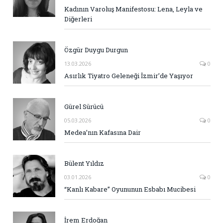
Kadının Varoluş Manifestosu: Lena, Leyla ve
Diğerleri
Özgür Duygu Durgun
13.03.2026
0
Asırlık Tiyatro Geleneği İzmir’de Yaşıyor
Gürel Sürücü
05.03.2026
0
Medea’nın Kafasına Dair
Bülent Yıldız
03.01.2026
0
“Kanlı Kabare” Oyununun Esbabı Mucibesi
İrem Erdoğan