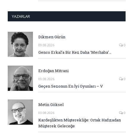
YAZARLAR
Dikmen Gürün
09.08.2026
0
Genco Erkal’a Bir Kez Daha ‘Merhaba’…
Erdoğan Mitrani
09.08.2026
0
Geçen Sezonun En İyi Oyunları – V
Metin Göksel
03.08.2026
0
Kardeşlikten Müşterekliğe: Ortak Hafızadan
Müşterek Geleceğe