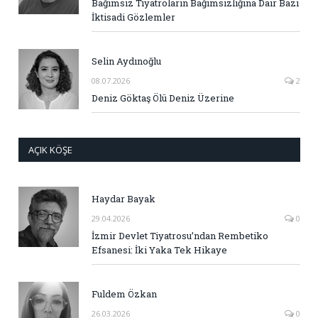
Bağımsız Tiyatroların Bağımsızlığına Dair Bazı
İktisadi Gözlemler
Selin Aydınoğlu
08.07.2026
2
Deniz Göktaş Ölü Deniz Üzerine
AÇIK KÖŞE
Haydar Bayak
29.04.2026
0
İzmir Devlet Tiyatrosu’ndan Rembetiko
Efsanesi: İki Yaka Tek Hikaye
Fuldem Özkan
26.03.2026
0