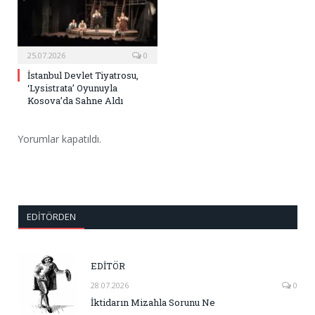
25.07.2026
0
İstanbul Devlet Tiyatrosu,
‘Lysistrata’ Oyunuyla
Kosova’da Sahne Aldı
Yorumlar kapatıldı.
EDITÖRDEN
EDİTÖR
28.07.2026
0
İktidarın Mizahla Sorunu Ne