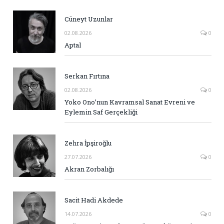
Cüneyt Uzunlar
02.08.2026
0
Aptal
Serkan Fırtına
02.08.2026
0
Yoko Ono’nun Kavramsal Sanat Evreni ve
Eylemin Saf Gerçekliği
Zehra İpşiroğlu
27.07.2026
0
Akran Zorbalığı
Sacit Hadi Akdede
14.07.2026
0