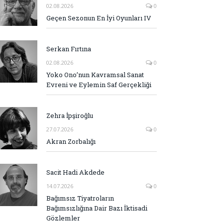
02.08.2026
0
Geçen Sezonun En İyi Oyunları IV
Serkan Fırtına
02.08.2026
0
Yoko Ono’nun Kavramsal Sanat
Evreni ve Eylemin Saf Gerçekliği
Zehra İpşiroğlu
27.07.2026
0
Akran Zorbalığı
Sacit Hadi Akdede
14.07.2026
0
Bağımsız Tiyatroların
Bağımsızlığına Dair Bazı İktisadi
Gözlemler