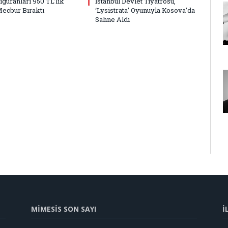
Figüranları 950 TL’lik
İstanbul Devlet Tiyatrosu,
Mecbur Bıraktı
‘Lysistrata’ Oyunuyla Kosova’da
Sahne Aldı
MİMESİS SON SAYI
İ