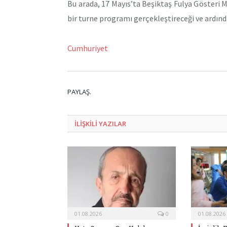
Bu arada, 17 Mayıs’ta Beşiktaş Fulya Gösteri M
bir turne programı gerçekleştireceği ve ardından
Cumhuriyet
PAYLAŞ.
ILIŞKILI
YAZILAR
01.08.2026
0
01.08.2026