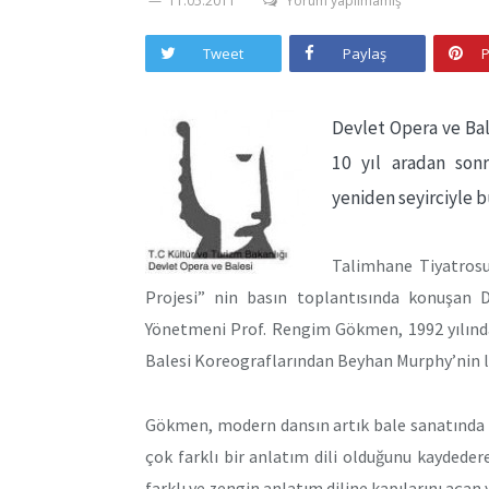
11.05.2011
Yorum yapılmamış
Tweet
Paylaş
P
Devlet Opera ve Ba
10 yıl aradan son
yeniden seyirciyle 
Talimhane Tiyatrosu
Projesi” nin basın toplantısında konuşan
Yönetmeni Prof. Rengim Gökmen, 1992 yılınd
Balesi Koreograflarından Beyhan Murphy’nin lid
Gökmen, modern dansın artık bale sanatında ça
çok farklı bir anlatım dili olduğunu kaydede
farklı ve zengin anlatım diline kapılarını açan y