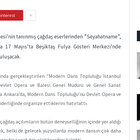
+
interest
lesi’nin tanınmış çağdaş eserlerinden ”Seyahatname”,
ra 17 Mayıs’ta Beşiktaş Fulya Gösteri Merkezi’nde
buluşacak.
nda gerçekleştirilen ”Modern Dans Topluluğu İstanbul
 Devlet Opera ve Balesi Genel Müdürü ve Genel Sanat
a Ankara’da, Modern Dans Topluluğu’nu Devlet Opera ve
erliğinde organize ettiklerini hatırlattı.
ğdaş açılımların bütün deneyselliğinin içinde yer aldığı
rek, belki de gelecek yüzyıllarda modern dansın çok daha
eni bir sanat dalı olabileceğini belirtti.