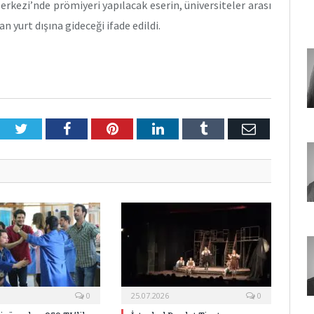
erkezi’nde prömiyeri yapılacak eserin, üniversiteler arası
 yurt dışına gideceği ifade edildi.
Twitter
Facebook
Pinterest
LinkedIn
Tumblr
E-
Posta
0
25.07.2026
0