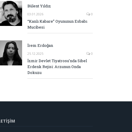
Bülent Yıldız
03.01.2026
0
“Kanlı Kabare” Oyununun Esbabı
Mucibesi
İrem Erdoğan
25.12.2025
0
İzmir Devlet Tiyatrosu’nda Sibel
Erdenk Rejisi: Arzunun Onda
Dokuzu
LETİŞİM