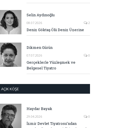
Selin Aydınoğlu
08.07.2026
2
Deniz Göktaş Ölü Deniz Üzerine
Dikmen Gürün
07.07.2026
0
Gerçeklerle Yüzleşmek ve
Belgesel Tiyatro
AÇIK KÖŞE
Haydar Bayak
29.04.2026
0
İzmir Devlet Tiyatrosu’ndan