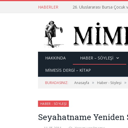
HABERLER
26. Uluslararası Bursa Çocuk v
HAKKINDA
HABER – SÖYLEŞI
MİMESİS DERGİ – KİTAP
»
»
BURADASINIZ:
Anasayfa
Haber - Söyleşi
HABER - SÖYLEŞI
Seyahatname Yeniden S