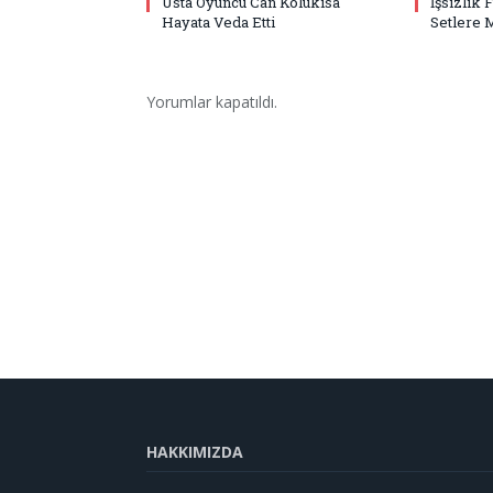
Usta Oyuncu Can Kolukısa
İşsizlik 
Hayata Veda Etti
Setlere 
Yorumlar kapatıldı.
HAKKIMIZDA