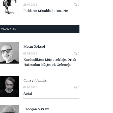
28.07.2026
0
İktidarın Mizahla Sorunu Ne
YAZARLAR
Metin Göksel
03.08.2026
0
Kardeşlikten Müşterekliğe: Ortak
Hafızadan Müşterek Geleceğe
Cüneyt Uzunlar
02.08.2026
0
Aptal
Erdoğan Mitrani