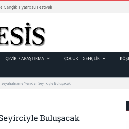
e Gençlik Tiyatrosu Festivali
ÇEVİRİ / ARAŞTIRMA
ÇOCUK – GENÇLIK
KÖŞE
Seyahatname Yeniden Seyirciyle Buluşacak
eyirciyle Buluşacak