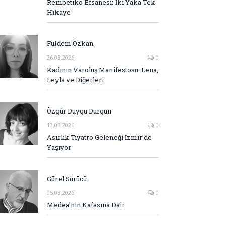
Rembetiko Efsanesi: İki Yaka Tek
Hikaye
Fuldem Özkan
26.03.2026
0
Kadının Varoluş Manifestosu: Lena,
Leyla ve Diğerleri
Özgür Duygu Durgun
13.03.2026
0
Asırlık Tiyatro Geleneği İzmir’de
Yaşıyor
Gürel Sürücü
05.03.2026
0
Medea’nın Kafasına Dair