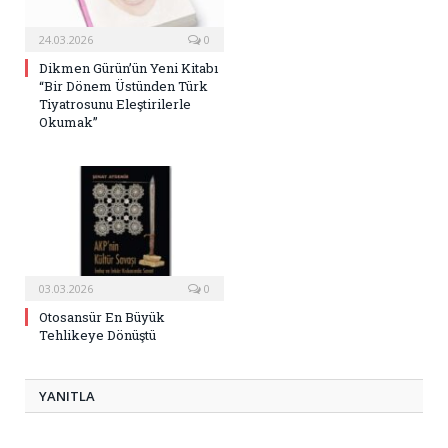
24.03.2026
0
Dikmen Gürün’ün Yeni Kitabı
“Bir Dönem Üstünden Türk
Tiyatrosunu Eleştirilerle
Okumak”
03.03.2026
0
Otosansür En Büyük
Tehlikeye Dönüştü
YANITLA