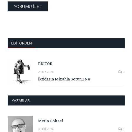
EDITÖRDEN
EDİTÖR
28.07.2026
0
İktidarın Mizahla Sorunu Ne
YAZARLAR
Metin Göksel
03.08.2026
0