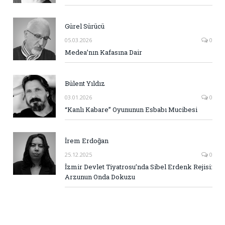
Gürel Sürücü
05.03.2026
0
Medea’nın Kafasına Dair
Bülent Yıldız
03.01.2026
0
“Kanlı Kabare” Oyununun Esbabı Mucibesi
İrem Erdoğan
25.12.2025
0
İzmir Devlet Tiyatrosu’nda Sibel Erdenk Rejisi:
Arzunun Onda Dokuzu