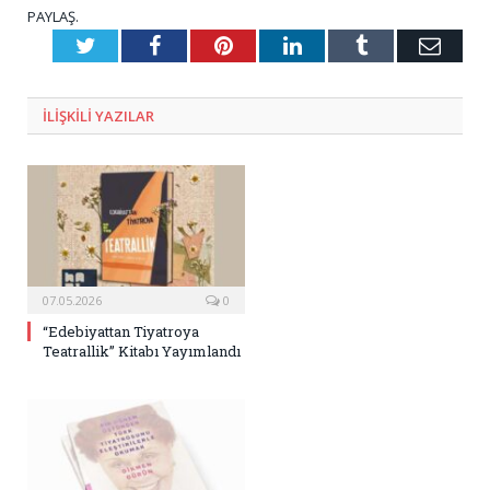
PAYLAŞ.
Twitter
Facebook
Pinterest
LinkedIn
Tumblr
E-
Posta
ILIŞKILI
YAZILAR
07.05.2026
0
“Edebiyattan Tiyatroya
Teatrallik” Kitabı Yayımlandı