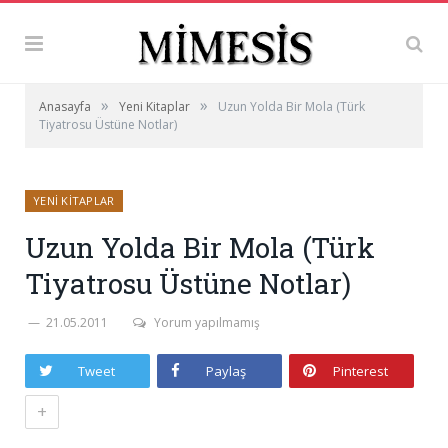
»
»
Anasayfa
Yeni Kitaplar
Uzun Yolda Bir Mola (Türk
Tiyatrosu Üstüne Notlar)
YENI KITAPLAR
Uzun Yolda Bir Mola (Türk
Tiyatrosu Üstüne Notlar)
21.05.2011
Yorum yapılmamış
Tweet
Paylaş
Pinterest
+