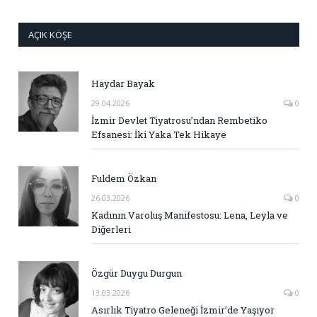
AÇIK KÖŞE
Haydar Bayak
29.04.2026
0
İzmir Devlet Tiyatrosu’ndan Rembetiko
Efsanesi: İki Yaka Tek Hikaye
Fuldem Özkan
26.03.2026
0
Kadının Varoluş Manifestosu: Lena, Leyla ve
Diğerleri
Özgür Duygu Durgun
13.03.2026
0
Asırlık Tiyatro Geleneği İzmir’de Yaşıyor