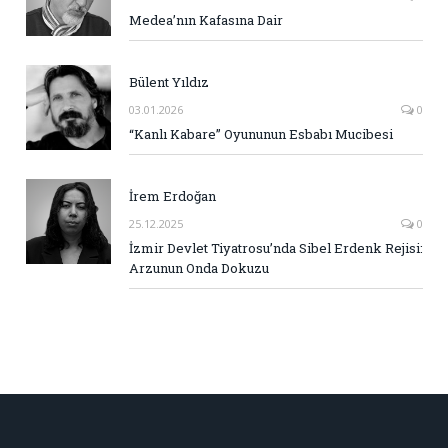
Medea’nın Kafasına Dair
Bülent Yıldız
03.01.2026
0
“Kanlı Kabare” Oyununun Esbabı Mucibesi
İrem Erdoğan
25.12.2025
0
İzmir Devlet Tiyatrosu’nda Sibel Erdenk Rejisi:
Arzunun Onda Dokuzu