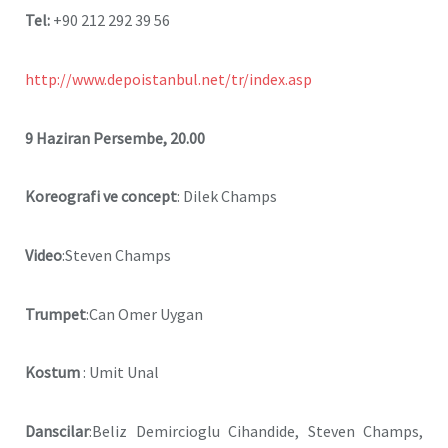
Tel:
+90 212 292 39 56
http://www.depoistanbul.net/tr/index.asp
9 Haziran Persembe, 20.00
Koreografi ve concept
: Dilek Champs
Video
:Steven Champs
Trumpet
:Can Omer Uygan
Kostum
: Umit Unal
Danscilar
:Beliz Demircioglu Cihandide, Steven Champs,