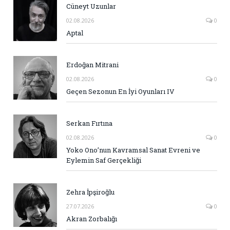
Cüneyt Uzunlar
02.08.2026
0
Aptal
Erdoğan Mitrani
02.08.2026
0
Geçen Sezonun En İyi Oyunları IV
Serkan Fırtına
02.08.2026
0
Yoko Ono’nun Kavramsal Sanat Evreni ve
Eylemin Saf Gerçekliği
Zehra İpşiroğlu
27.07.2026
0
Akran Zorbalığı