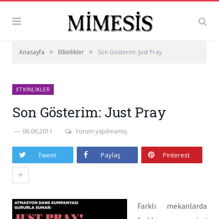
»
»
Anasayfa
Etkinlikler
Son Gösterim: Just Pray
ETKINLIKLER
Son Gösterim: Just Pray
06.06.2011
Yorum yapılmamış
Tweet
Paylaş
Pinterest
+
Farklı mekanlarda