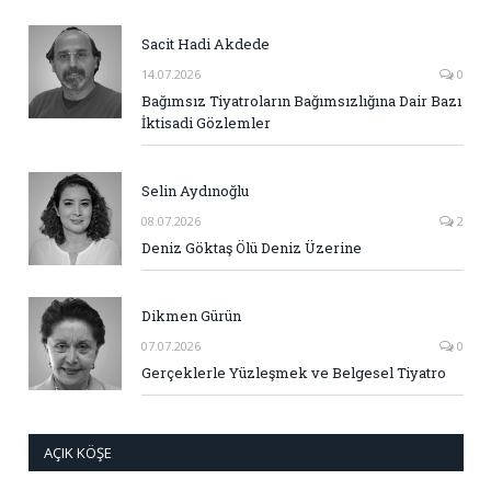
Sacit Hadi Akdede
14.07.2026
0
Bağımsız Tiyatroların Bağımsızlığına Dair Bazı
İktisadi Gözlemler
Selin Aydınoğlu
08.07.2026
2
Deniz Göktaş Ölü Deniz Üzerine
Dikmen Gürün
07.07.2026
0
Gerçeklerle Yüzleşmek ve Belgesel Tiyatro
AÇIK KÖŞE