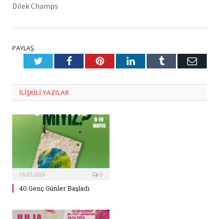
Dilek Champs
PAYLAŞ.
Twitter
Facebook
Pinterest
LinkedIn
Tumblr
E-
Posta
ILIŞKILI
YAZILAR
16.05.2026
0
40.Genç Günler Başladı