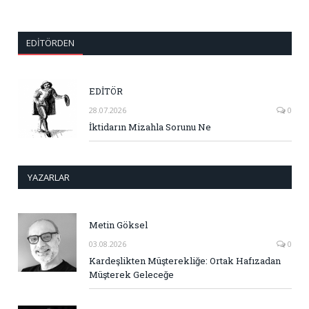
EDITÖRDEN
EDİTÖR
28.07.2026
0
İktidarın Mizahla Sorunu Ne
YAZARLAR
Metin Göksel
03.08.2026
0
Kardeşlikten Müşterekliğe: Ortak Hafızadan
Müşterek Geleceğe